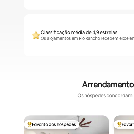
Classificação média de 4,9 estrelas
Os alojamentos em Rio Rancho recebem excelent
Arrendamentos
Os hóspedes concordam: e
Favorito dos hóspedes
Favor
Favoritos dos hóspedes mais apreciados
Favorito