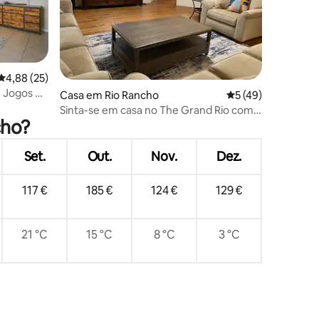
Classificação média de 4,88 em 5 estrelas, 25avaliações
4,88 (25)
 Jogos e
4avaliações
Casa em Rio Rancho
Classificação médi
5 (49)
Sinta-se em casa no The Grand Rio com
cho?
Spa - em conformidade com a ADA
Set.
Out.
Nov.
Dez.
117 €
185 €
124 €
129 €
21 °C
15 °C
8 °C
3 °C