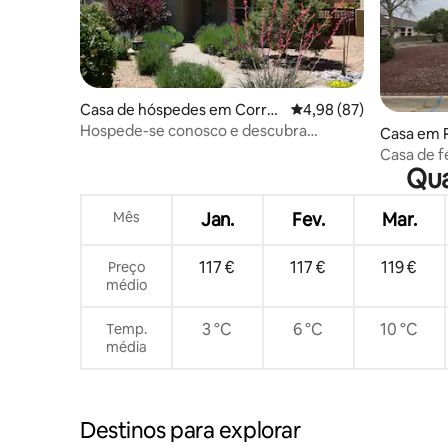
Casa de hóspedes em Corral
Classificação média de
4,98 (87)
es
Hospede-se conosco e descubra
Casa em 
Corrales!
Casa de f
Qua
montanh
Mês
Jan.
Fev.
Mar.
117 €
117 €
119 €
Preço
médio
3 °C
6 °C
10 °C
Temp.
média
Destinos para explorar