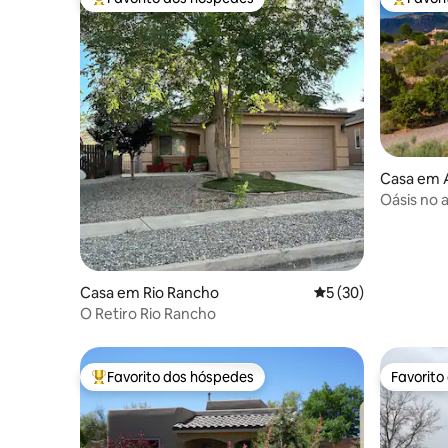
Favoritos dos hóspedes mais apreciados
Favorito
Casa em 
Oásis no 
Casa em Rio Rancho
Classificação média
5 (30)
O Retiro Rio Rancho
Favorito dos hóspedes
Favorito
Favoritos dos hóspedes mais apreciados
Favorito