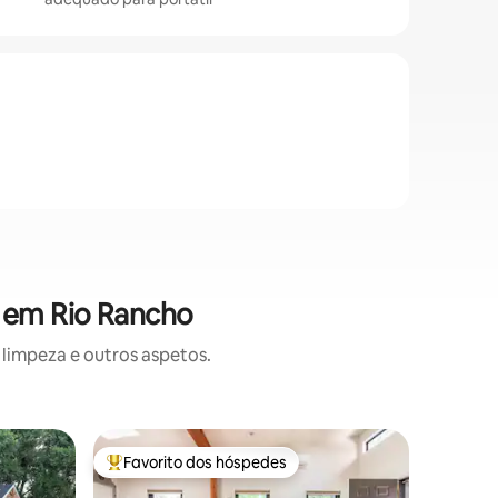
 em Rio Rancho
limpeza e outros aspetos.
Casa em
Favorito dos hóspedes
Favor
preciados
Favoritos dos hóspedes mais apreciados
Favorit
Desert C
de hidro