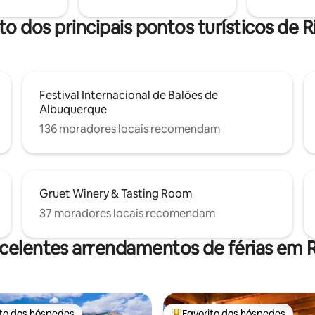
ga seu próprio cabo/adaptador
prazer de ajudar com qualquer 
amento. (Se você esquecer,
você precisar. Sem forno/fogã
to dos principais pontos turísticos de 
contato conosco.)
às regras de Corrales.
Festival Internacional de Balões de
Albuquerque
136 moradores locais recomendam
Gruet Winery & Tasting Room
37 moradores locais recomendam
celentes arrendamentos de férias em 
ito dos hóspedes
Favorito dos hóspedes