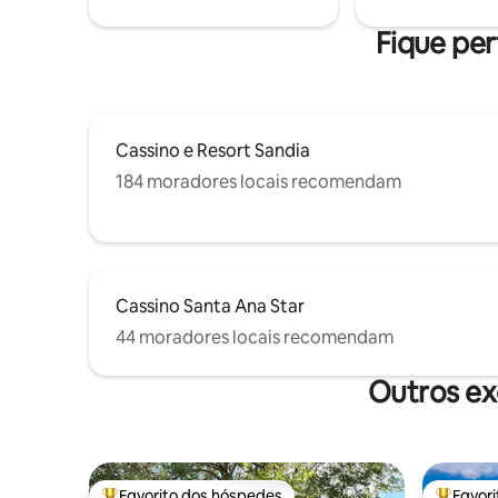
usada para transmitir todos os seus
então tra
favoritos; Netflix, Hulu, Etc. Muitas vagas
de carreg
Fique per
de estacionamento mais 2 vagas de
entre em 
garagem.
Cassino e Resort Sandia
184 moradores locais recomendam
Cassino Santa Ana Star
44 moradores locais recomendam
Outros ex
Favorito dos hóspedes
Favor