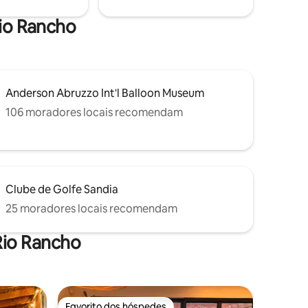
das vistas! ATÉ 2 CÃES SÃO BEM-
coisa que
VINDOS, SEM GATOS.
o devido
Rio Rancho
Anderson Abruzzo Int'l Balloon Museum
106 moradores locais recomendam
Clube de Golfe Sandia
25 moradores locais recomendam
Rio Rancho
Favorito dos hóspedes