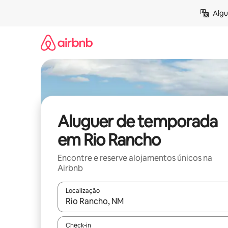
Saltar
Algu
para
o
conteúdo
Aluguer de temporada
em Rio Rancho
Encontre e reserve alojamentos únicos na
Airbnb
Localização
Quando os resultados estiverem disponíveis, nav
Check-in