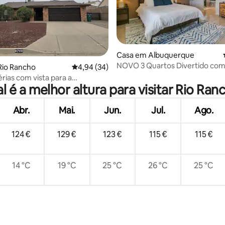
 4,98 em 5 estrelas, 87avaliações
Casa em Albuquerque
NOVO 3 Quartos Divertido com
Rio Rancho
Classificação média de 4,94 em 5 estrelas, 3
4,94 (34)
Vistas em ABQ
érias com vista para a
l é a melhor altura para visitar Rio Ran
a
Abr.
Mai.
Jun.
Jul.
Ago.
124 €
129 €
123 €
115 €
115 €
14 °C
19 °C
25 °C
26 °C
25 °C