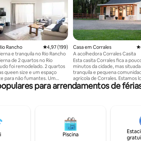
4,97 em 5 estrelas, 123avaliações
Rio Rancho
Classificação média de 4,97 em 5 estrelas, 19
4,97 (199)
Casa em Corrales
Cl
rna e tranquila no Rio Rancho
A acolhedora Corrales Casita
rna de 2 quartos no Rio
Esta casita Corrales fica a pouc
udo foi remodelado. 2 quartos
minutos da cidade, mas situada
s queen size e um espaço
tranquila e pequena comunida
te para não fumantes. Um
agrícola de Corrales. Estamos l
pulares para arrendamentos de féria
terceiro quarto que mantenho
na popular corrales acequia (via
como um armário do
navegável), onde você pode
rio. Adjacente a Albuquerque,
caminhar/andar de bicicleta até
Petróglifos, Sandia Mountain
mercado de agricultores, bistrô
e cerca de uma hora+ para
vinícolas, cervejarias, lojas e o
Bosque e rio. Nossa casita de 5
", existem dois degraus para
quadrados tem todas as comod
star rebaixada. Tomada de
que você precisa com o aconc
Estac
nto de veículos elétricos de
sua própria casa de fazenda m
i
Piscina
gratui
s grátis L2 (NEMA 14-50),
Vivemos na casa ao lado e tem