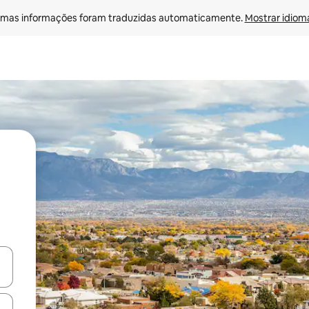
mas informações foram traduzidas automaticamente. 
Mostrar idioma
egue com as teclas de seta para cima e para baixo ou explore com ges