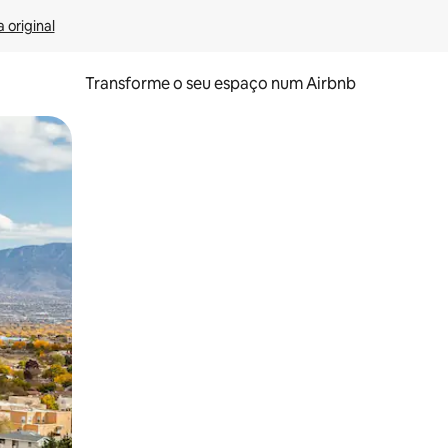
 original
Transforme o seu espaço num Airbnb
tos de toque ou deslize.