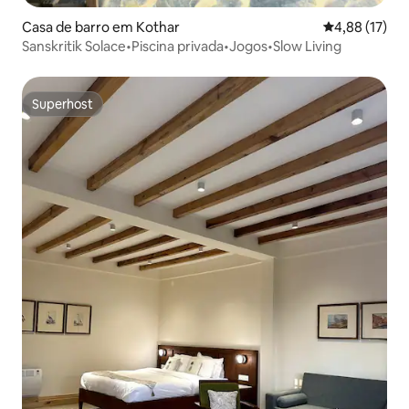
Casa de barro em Kothar
Classificação
4,88 (17)
Sanskritik Solace•Piscina privada•Jogos•Slow Living
Superhost
Superhost