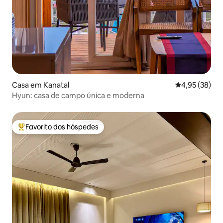
Casa em Kanatal
Classificação
4,95 (38)
Hyun: casa de campo única e moderna
Favorito dos hóspedes
Favoritos dos hóspedes mais apreciados