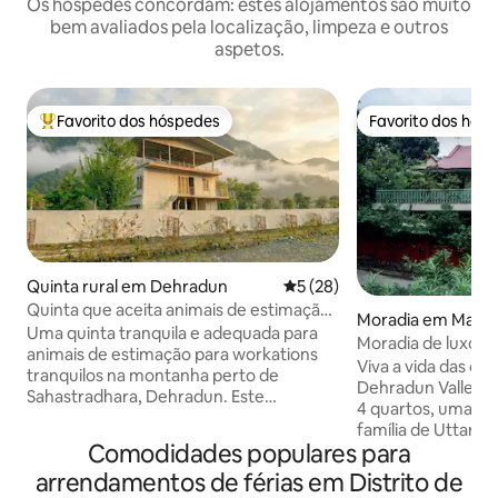
Os hóspedes concordam: estes alojamentos são muito
bem avaliados pela localização, limpeza e outros
aspetos.
Favorito dos hóspedes
Favorito dos hós
Favoritos dos hóspedes mais apreciados
Favorito dos hós
Quinta rural em Dehradun
Classificação média de 5 em 
5 (28)
Quinta que aceita animais de estimação
Moradia em Malsi
com vista de 360° para a montanha
Uma quinta tranquila e adequada para
Moradia de luxo de
animais de estimação para workations
quartos | Perto d
Viva a vida das ce
tranquilos na montanha perto de
Dehradun Valley! Esta icónica moradia de
Sahastradhara, Dehradun. Este
4 quartos, uma da
apartamento de 2 quartos oferece um
família de Uttarak
jardim privado para animais de
Comodidades populares para
estrelas de Bolly
estimação, um terraço com vista para a
música. Distribuída por 1000 jardas
arrendamentos de férias em Distrito de
montanha para ioga e um espaço
quadradas com rel