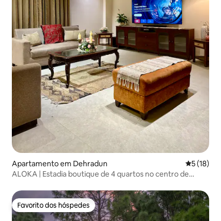
Apartamento em Dehradun
Classifica
5 (18)
ALOKA | Estadia boutique de 4 quartos no centro de
Dehradun
Favorito dos hóspedes
Favorito dos hóspedes