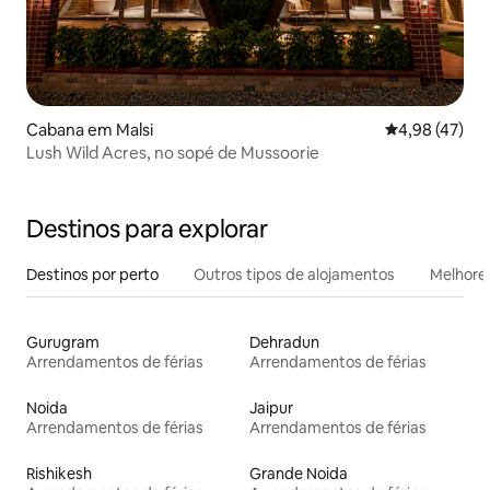
Cabana em Malsi
Classificação
4,98 (47)
Lush Wild Acres, no sopé de Mussoorie
Destinos para explorar
Destinos por perto
Outros tipos de alojamentos
Melhores
Gurugram
Dehradun
Arrendamentos de férias
Arrendamentos de férias
Noida
Jaipur
Arrendamentos de férias
Arrendamentos de férias
Rishikesh
Grande Noida