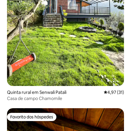
Quinta rural em Senwali Patali
Classificação
4,97 (31)
Casa de campo Chamomile
Favorito dos hóspedes
Favorito dos hóspedes