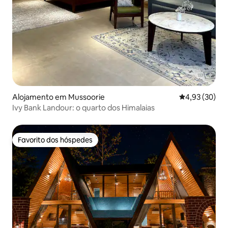
Alojamento em Mussoorie
Classificação
4,93 (30)
Ivy Bank Landour: o quarto dos Himalaias
Favorito dos hóspedes
Favorito dos hóspedes