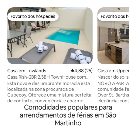
Favorito dos hóspedes
Favorito dos hós
Favorito dos hóspedes
Favorito dos hós
Casa em Lowlands
Classificação média de 4,88 em 
4,88 (25)
Casa em Upper Pri
Casa Rish-2BR 2.5BH TownHouse com
Nascer do sol sobr
piscina em Cupecoy
Esta nova e deslumbrante moradia está
NOVO APARTAME
localizada na zona procurada de
comunidade fechad
Cupecoy. Oferece uma mistura perfeita
Over St. Barths" é
de conforto, conveniência e charme
elegância, constr
Comodidades populares para
caribenho para uma estadia memorável.
vista para o Ocean
Esta casa tornará realidade as suas férias
Desfrute do nascer
arrendamentos de férias em São
de sonho nas Caraíbas. Fica a uma curta
manhãs nesta pro
Martinho
distância a pé da praia de Cupecoy. Tem
composta por 2 qu
uma piscina de imersão privada e um
casas de banho, u
terraço no último piso com excelentes
cozinha totalmen