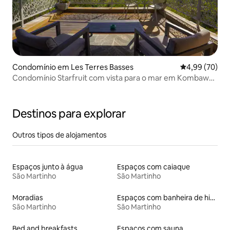
Condomínio em Les Terres Basses
Classificação 
4,99 (70)
Condomínio Starfruit com vista para o mar em Kombawa
Domaine
Destinos para explorar
Outros tipos de alojamentos
Espaços junto à água
Espaços com caiaque
São Martinho
São Martinho
Moradias
Espaços com banheira de hidromassagem
São Martinho
São Martinho
Bed and breakfasts
Espaços com sauna