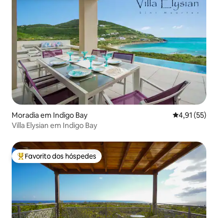
Moradia em Indigo Bay
Classificação
4,91 (55)
Villa Elysian em Indigo Bay
Favorito dos hóspedes
Favoritos dos hóspedes mais apreciados