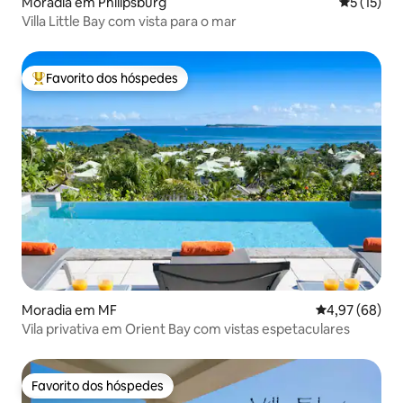
Moradia em Philipsburg
Classifica
5 (15)
Villa Little Bay com vista para o mar
Favorito dos hóspedes
Favoritos dos hóspedes mais apreciados
Moradia em MF
Classificação 
4,97 (68)
Vila privativa em Orient Bay com vistas espetaculares
Favorito dos hóspedes
Favorito dos hóspedes