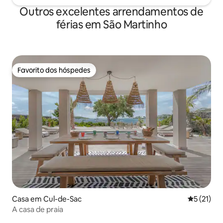
Outros excelentes arrendamentos de
férias em São Martinho
Favorito dos hóspedes
Favorito dos hóspedes
Casa em Cul-de-Sac
Classifica
5 (21)
A casa de praia