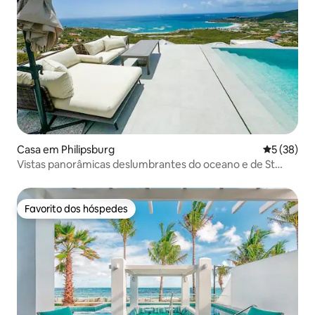
Casa em Philipsburg
Classifica
5 (38)
Vistas panorâmicas deslumbrantes do oceano e de St
Barth!
Favorito dos hóspedes
Favorito dos hóspedes