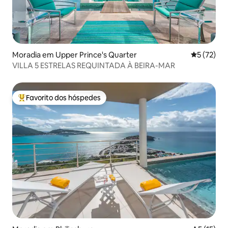
Moradia em Upper Prince's Quarter
Classifica
5 (72)
VILLA 5 ESTRELAS REQUINTADA À BEIRA-MAR
Favorito dos hóspedes
Favoritos dos hóspedes mais apreciados