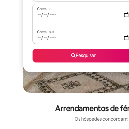
Check-in
Check-out
Pesquisar
Arrendamentos de fér
Os hóspedes concordam: e