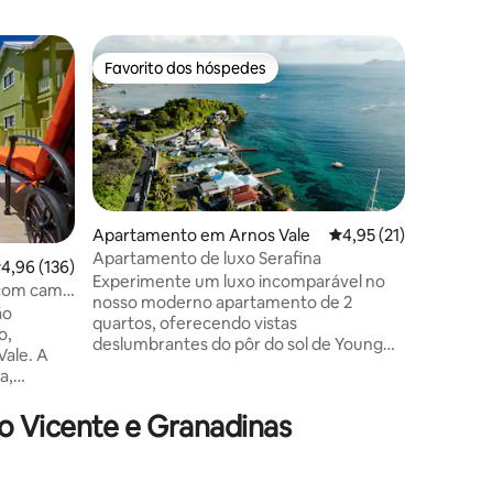
Moradia e
Favorito dos hóspedes
Favor
preciados
Favorito dos hóspedes
Favorit
Moradia p
de limpe
Sem carr
apenas o
Bem-vind
na ponta 
onde o M
Oceano A
sol desl
Apartamento em Arnos Vale
Classificação média d
4,95 (21)
para o ma
Apartamento de luxo Serafina
lassificação média de 4,96 em 5 estrelas, 136avaliações
4,96 (136)
Mustique e Roc
Experimente um luxo incomparável no
 com cama
8avaliações
sons sua
nosso moderno apartamento de 2
ão
veleiros 
quartos, oferecendo vistas
o,
enquanto
deslumbrantes do pôr do sol de Young
Vale. A
manhã. E
Island e Bequia. Situado numa localização
a,
jardim tr
privilegiada, este apartamento fica a
rmercados
borboleta
poucos passos do coração vibrante do
 na
o Vicente e Granadinas
distrito de entretenimento de São
ta,
Vicente. Com mais de 10 restaurantes e
s para o
bares a uma curta distância a pé, pode
xe seu
desfrutar das melhores opções de