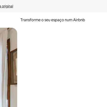
 original
Transforme o seu espaço num Airbnb
tos de toque ou deslize.