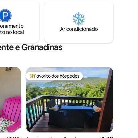
ades são
refeições e vida noturna. Quer esteja a
das com
desfrutar do pôr-do-sol sereno ou a
ndas
explorar a animada cena local, este
ti-roubo e
apartamento promete uma estadia
o lugar
ionamento
inesquecível.
Ar condicionado
onais de
to no local
ente e Granadinas
Favorito dos hóspedes
preciados
Favoritos dos hóspedes mais apreciados