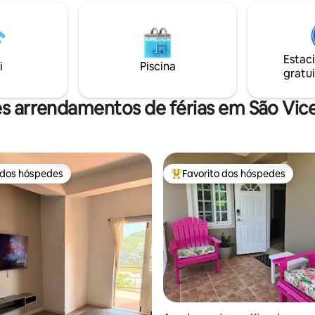
estresse desaparecer. As unid
rcado (5 minutos) • Pátio
espaçosas, totalmente mobilia
r para manhãs felizes •
comodidades modernas e vara
xuosa no local • Reserva de
privativas (*incluindo barras an
xclusivo, estacionamento no
câmeras de segurança). Este é 
Estac
i
Piscina
perfeito para turistas e profissi
gratui
trações
negócios.
ividades de aventura
s arrendamentos de férias em São Vic
 dos hóspedes
Favorito dos hóspedes
 dos hóspedes
Favoritos dos hóspedes mais a