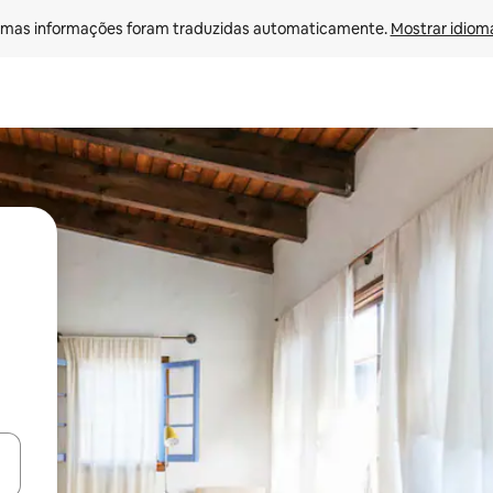
mas informações foram traduzidas automaticamente. 
Mostrar idioma
egue com as teclas de seta para cima e para baixo ou explore com ges