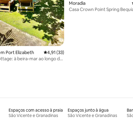
Moradia
Casa Crown Point Spring Bequi
m Port Elizabeth
Classificação média de 4,91 em 5 estrelas, 3
4,91 (33)
ttage: à beira-mar ao longo da
 de Belmont
Espaços com acesso à praia
Espaços junto à água
Ba
São Vicente e Granadinas
São Vicente e Granadinas
São