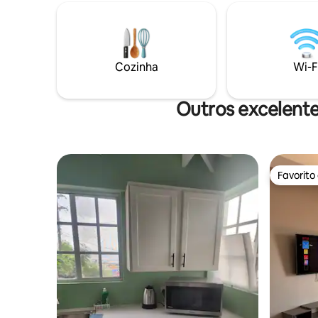
do superme
Moonmarket (a 1 hora) 3️⃣ Lagoas e
encantado
cascatas (2 horas) Conduza: Excelente
Lavanderia lu
local para mergulho com snorkel a 45
veículo e
minutos. Fornecido: Sabonete Sal,
local • Limpeza de sábado gratuita, opção
pimenta 1 toalha cada Cafetiere
Cozinha
Wi-F
para extra • Proximidade de a
locais, at
Outros excelente
Favorito
Favorito