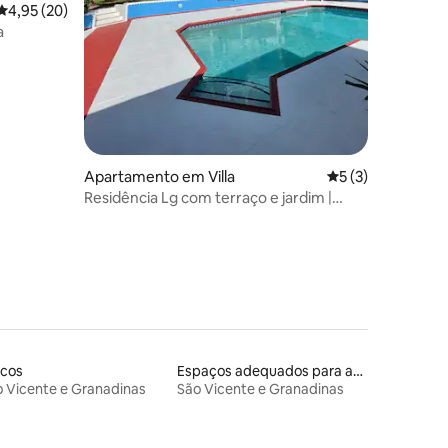
Classificação média de 4,95 em 5 estrelas, 20avaliações
4,95 (20)
a
3avaliações
Apartamento em Villa
Classificação méd
5 (3)
Residência Lg com terraço e jardim |
2 quartos com casa de banho privativa |
Piscina
rcos
Espaços adequados para animais de estimação
 Vicente e Granadinas
São Vicente e Granadinas