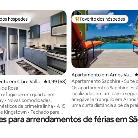
 dos hóspedes
Favorito dos hóspedes
 dos hóspedes
Favoritos dos hóspedes mais a
4,91 em 5 estrelas, 164avaliações
Apartamento em Arnos Val
C
e
Apartamento Sapphire - Suíte
to em Clare Valle
Classificação média de 4,99 em 5 estrelas, 6
4,99 (68)
queen
Os apartamentos Sapphire est
 de Rosa
localizados em um bairro segur
amigável e tranquilo em Arnos 
odidades,
uma curta distância a pé da prai
ticos de primeira linha • A 15
restaurantes, academia, supe
gstown • Fechado para
e transportes. Dê um mergulho
 para arrendamentos de férias em Sã
rivacidade • Momentos da
tranquila piscina de borda infini
te praia de areia negra • 2
desfrute de vistas espetaculare
da Escola Governamental de
mar e para as montanhas e dei
ente perto