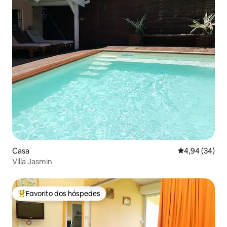
Casa
Classificação 
4,94 (34)
Villa Jasmin
Favorito dos hóspedes
Favoritos dos hóspedes mais apreciados