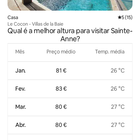
Casa
Classifica
5 (15)
Le Cocon - Villas de la Baie
Qual é a melhor altura para visitar Sainte-
Anne?
Mês
Preço médio
Temp. média
Jan.
81 €
26 °C
Fev.
83 €
26 °C
Mar.
80 €
27 °C
Abr.
80 €
27 °C