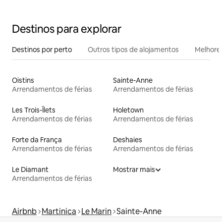
Destinos para explorar
Destinos por perto
Outros tipos de alojamentos
Melhores
Oistins
Sainte-Anne
Arrendamentos de férias
Arrendamentos de férias
Les Trois-Îlets
Holetown
Arrendamentos de férias
Arrendamentos de férias
Forte da França
Deshaies
Arrendamentos de férias
Arrendamentos de férias
Le Diamant
Mostrar mais
Arrendamentos de férias
Airbnb
Martinica
Le Marin
Sainte-Anne