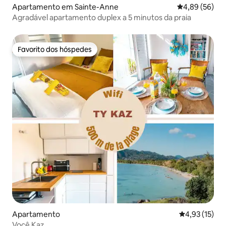
Apartamento em Sainte-Anne
Classificação 
4,89 (56)
Agradável apartamento duplex a 5 minutos da praia
Favorito dos hóspedes
Favorito dos hóspedes
Apartamento
Classificação
4,93 (15)
Você Kaz