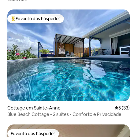
Favorito dos hóspedes
Favoritos dos hóspedes mais apreciados
Cottage em Sainte-Anne
Classifica
5 (33)
Blue Beach Cottage - 2 suites - Conforto e Privacidade
Favorito dos hóspedes
Favorito dos hóspedes