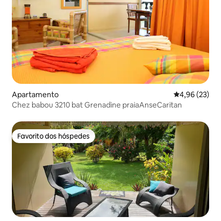
Apartamento
Classificação
4,96 (23)
Chez babou 3210 bat Grenadine praiaAnseCaritan
Favorito dos hóspedes
Favorito dos hóspedes