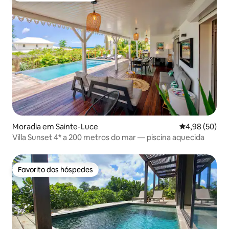
Moradia em Sainte-Luce
Classificação 
4,98 (50)
Villa Sunset 4* a 200 metros do mar — piscina aquecida
Favorito dos hóspedes
Favorito dos hóspedes