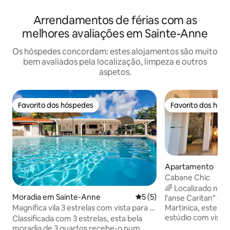
Arrendamentos de férias com as
melhores avaliações em Sainte-Anne
Os hóspedes concordam: estes alojamentos são muito
bem avaliados pela localização, limpeza e outros
aspetos.
Favorito dos hóspedes
Favorito dos hós
Favorito dos hóspedes
Favorito dos hós
Apartamento
Cabane Chic
🌈 Localizado na r
Moradia em Sainte-Anne
Classificação média de 5 e
5 (5)
l'anse Caritan" e
Magnífica vila 3 estrelas com vista para o
Martinica, este be
mar
estúdio com vista 
Classificada com 3 estrelas, esta bela
completamente r
moradia de 3 quartos recebe-o num