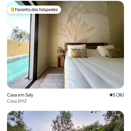
Favorito dos hóspedes
Favoritos dos hóspedes mais apreciados
Casa em Saly
Classifica
5 (36)
Casa EMZ