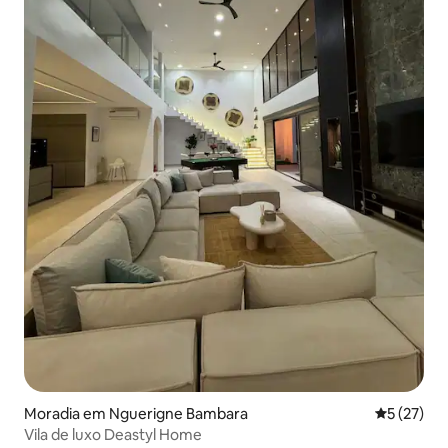
Moradia em Nguerigne Bambara
Classifica
5 (27)
Vila de luxo Deastyl Home