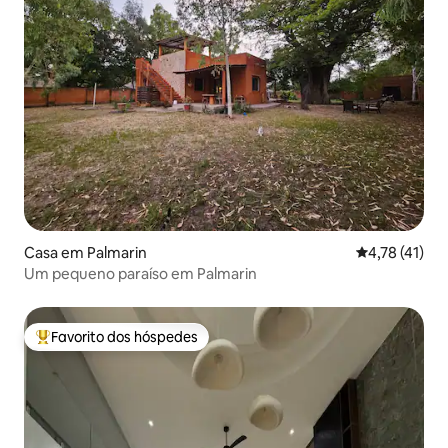
Casa em Palmarin
Classificação
4,78 (41)
Um pequeno paraíso em Palmarin
Favorito dos hóspedes
Favoritos dos hóspedes mais apreciados