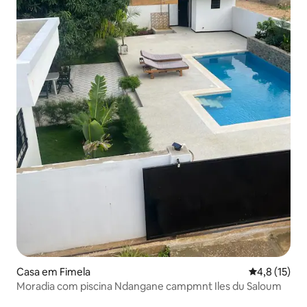
Casa em Fimela
Classificaçã
4,8 (15)
Moradia com piscina Ndangane campmnt Iles du Saloum