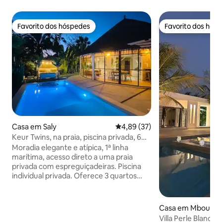
Favorito dos hóspedes
Favorito dos hós
Favorito dos hóspedes
Favorito dos hós
Casa em Saly
Classificação média de 4,89 em 
4,89 (37)
Keur Twins, na praia, piscina privada, 6
pessoas.
Moradia elegante e atípica, 1ª linha
marítima, acesso direto a uma praia
privada com espreguiçadeiras. Piscina
individual privada. Oferece 3 quartos
com 3 casas de banho com chuveiro,
casas de banho privadas, cozinha
equipada, área de estar luminosa. A 200
Casa em Mbour
m do Saly Center (padaria, restaurante ,
Villa Perle Blanche