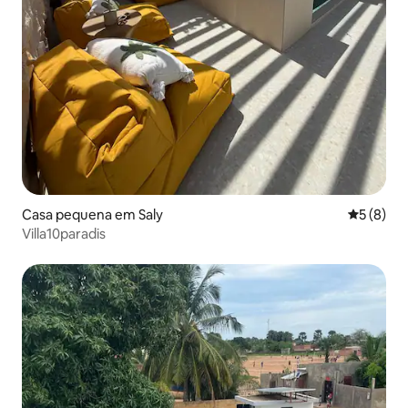
Casa pequena em Saly
Classific
5 (8)
Villa10paradis