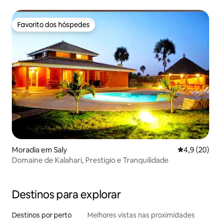
Favorito dos hóspedes
Favorito dos hóspedes
Moradia em Saly
Classificaçã
4,9 (20)
Domaine de Kalahari, Prestígio e Tranquilidade
Destinos para explorar
Destinos por perto
Melhores vistas nas proximidades