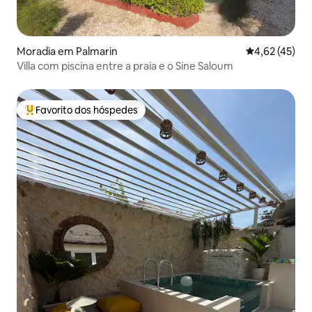
Moradia em Palmarin
Classificação
4,62 (45)
Villa com piscina entre a praia e o Sine Saloum
Favorito dos hóspedes
Favoritos dos hóspedes mais apreciados