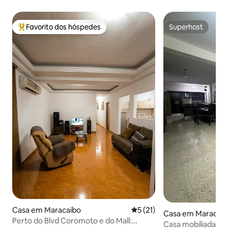
Favorito dos hóspedes
Superhost
Favoritos dos hóspedes mais apreciados
Superhost
Casa em Maracaibo
Classificação média de 5 em
5 (21)
Casa em Maracai
Perto do Blvd Coromoto e do Mall:
Casa mobiliada 10