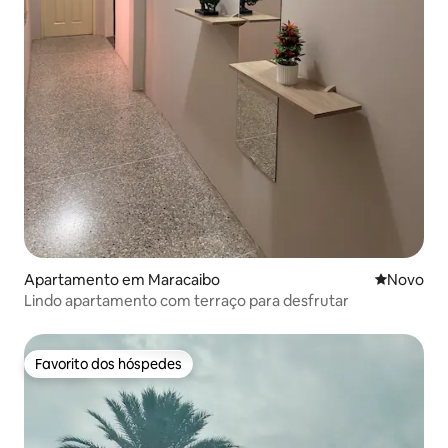
Apartamento em Maracaibo
Novo aloj
Novo
Lindo apartamento com terraço para desfrutar
Favorito dos hóspedes
Favorito dos hóspedes