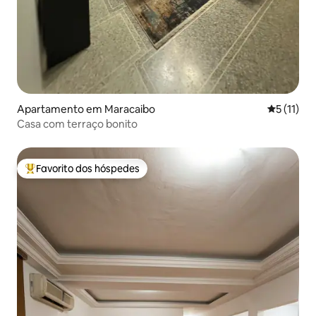
Apartamento em Maracaibo
Classifica
5 (11)
Casa com terraço bonito
Favorito dos hóspedes
Favoritos dos hóspedes mais apreciados