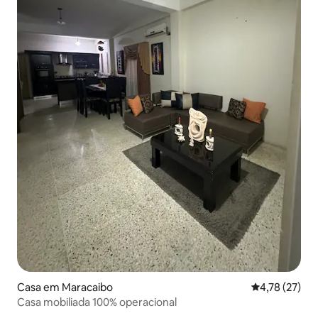
Casa em Maracaibo
Classificação
4,78 (27)
Casa mobiliada 100% operacional