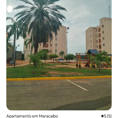
Apartamento em Maracaibo
Classific
5 (5)