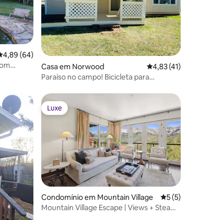
Classificação média de 4,89 em 5 estrelas, 64avaliações
4,89 (64)
com
6avaliações
Casa em Norwood
Classificação média d
4,83 (41)
Paraíso no campo! Bicicleta para
Norwood, ônibus para Telluride!
Luxe
Luxe
1avaliações
Condomínio em Mountain Village
Classificação méd
5 (5)
Mountain Village Escape | Views + Steam
Shower