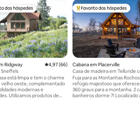
ito dos hóspedes
Favorito dos hóspedes
s dos hóspedes mais apreciados
Favoritos dos hóspedes mais a
m Ridgway
Classificação média de 4,97 em 5 estrelas, 6
4,97 (66)
Cabana em Placerville
 Sneffels
Casa de madeira em Telluride c
épica para a montanha!
asa está limpa e tem o charme
Fuja para as Montanhas Rochos
o velho oeste, complementado
refúgio majestoso que oferece 
didades modernas e
360 graus para a montanha. 2 
produtos de
banheiros dorme 7! Localizado
cológicos. Graças à nossa
20 minutos do centro de Telluri
ão única, pode desfrutar de
Mountain Village. Banheira de
 vantagens da montanha, como
hidromassagem, lareira e sauna
 aventura, passeios turísticos
são apenas alguns dos recurso
4,91 em 5 estrelas, 616avaliações
s, e depois refugiar-se na
tranquilos desta casa ecológica
 no relaxamento num ambiente
madeira. Se você está visitando
rmais
temporada de esqui, olhar as f