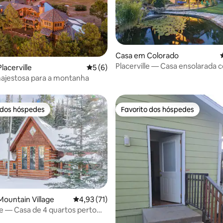
 4,91 em 5 estrelas, 57avaliações
Casa em Colorado
Placerville — Casa ensolarada 
lacerville
Classificação média de 5 em 5 estrelas, 
5 (6)
quintal grande e privativo
ajestosa para a montanha
 dos hóspedes
Favorito dos hóspedes
 dos hóspedes
Favorito dos hóspedes
 4,96 em 5 estrelas, 28avaliações
ountain Village
Classificação média de 4,93 em 5 estrelas, 7
4,93 (71)
e — Casa de 4 quartos perto
s — Banheira de