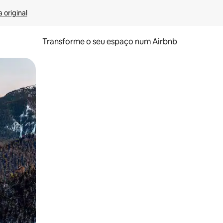
 original
Transforme o seu espaço num Airbnb
tos de toque ou deslize.