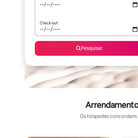
Check-out
Pesquisar
Arrendamentos
Os hóspedes concordam: e