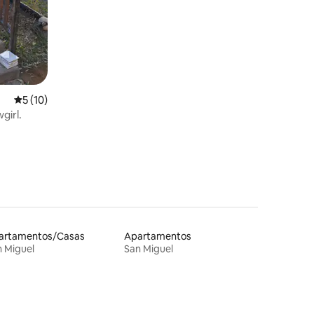
Classificação média de 5 em 5 estrelas, 10avaliações
5 (10)
girl.
artamentos/Casas
Apartamentos
 Miguel
San Miguel