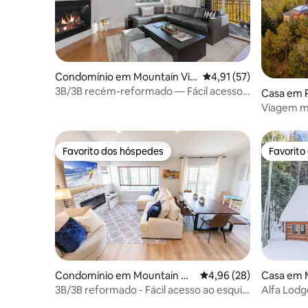
Condomínio em Mountain Vill
Classificação média de
4,91 (57)
age
3B/3B recém-reformado — Fácil acesso a
Casa em P
esqui e trilhas
Viagem m
Favorito dos hóspedes
Favorito
Favorito dos hóspedes
Favorito
Condomínio em Mountain Vill
Classificação média de
4,96 (28)
Casa em M
age
3B/3B reformado - Fácil acesso ao esqui!
Alfa Lodg
Caminhe até Chondola
das pista