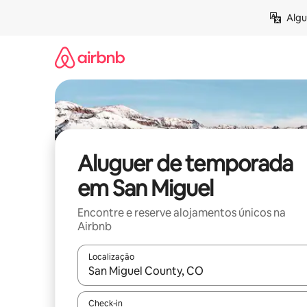
Saltar
Algu
para
o
conteúdo
Aluguer de temporada
em San Miguel
Encontre e reserve alojamentos únicos na
Airbnb
Localização
Quando os resultados estiverem disponíveis, nav
Check-in