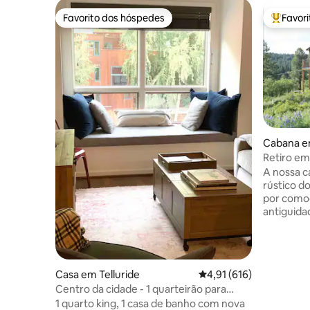
Favorito dos hóspedes
Favor
Favorito dos hóspedes
Favorito
Cabana e
Retiro em
A nossa c
rústico d
por como
antiguidades. Utilizamos 
limpeza e
localizaç
todas as
exercício,
Casa em Telluride
Classificação média de 
4,91 (616)
ou compra
Centro da cidade - 1 quarteirão para
solidão e
gôndola/teleférico 8/rua principal
1 quarto king, 1 casa de banho com nova
acolhedor. Mergulhe nas piscinas te