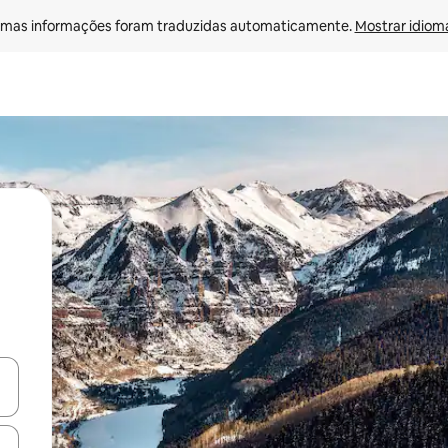
mas informações foram traduzidas automaticamente. 
Mostrar idioma
egue com as teclas de seta para cima e para baixo ou explore com ges