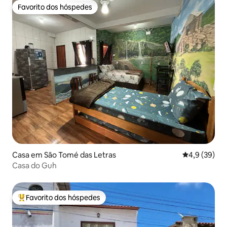
Favorito dos hóspedes
Favorito dos hóspedes
Casa em São Tomé das Letras
Classificaçã
4,9 (39)
Casa do Guh
Favorito dos hóspedes
Favoritos dos hóspedes mais apreciados