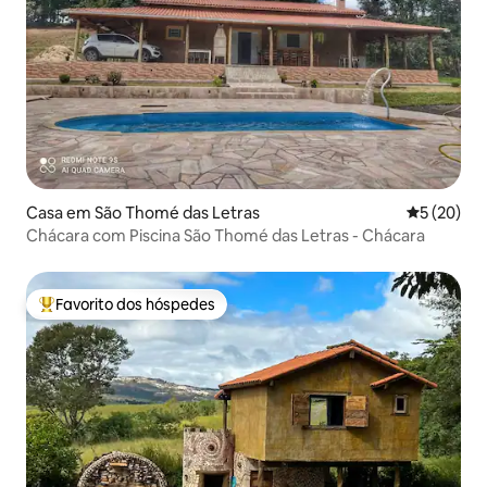
Casa em São Thomé das Letras
Classifica
5 (20)
Chácara com Piscina São Thomé das Letras - Chácara
Favorito dos hóspedes
Favoritos dos hóspedes mais apreciados