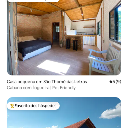
Favoritos dos hóspedes mais apreciados
Casa pequena em São Thomé das Letras
Classific
5 (9)
Cabana com fogueira | Pet Friendly
Favorito dos hóspedes
Favoritos dos hóspedes mais apreciados