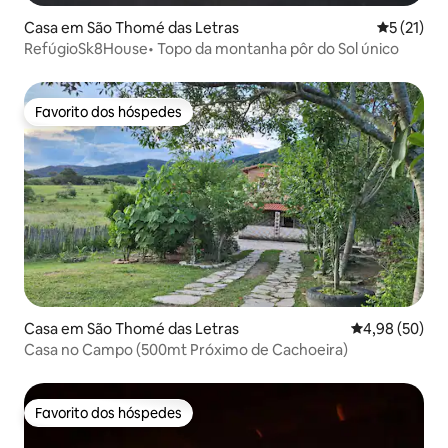
Casa em São Thomé das Letras
Classifica
5 (21)
RefúgioSk8House• Topo da montanha pôr do Sol único
Favorito dos hóspedes
Favorito dos hóspedes
Casa em São Thomé das Letras
Classificação 
4,98 (50)
Casa no Campo (500mt Próximo de Cachoeira)
Favorito dos hóspedes
Favorito dos hóspedes