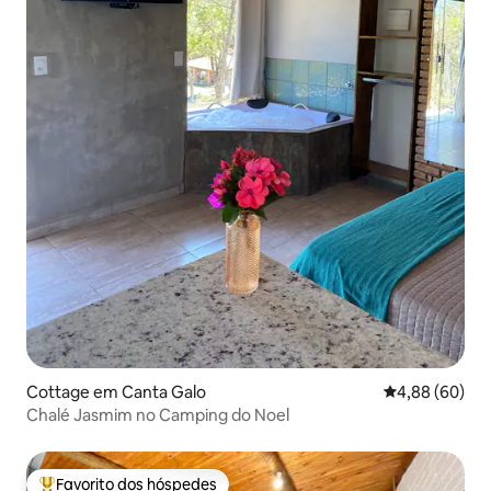
Cottage em Canta Galo
Classificação 
4,88 (60)
Chalé Jasmim no Camping do Noel
Favorito dos hóspedes