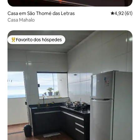
Casa em São Thomé das Letras
Classificação
4,92 (61)
Casa Mahalo
Favorito dos hóspedes
Favoritos dos hóspedes mais apreciados