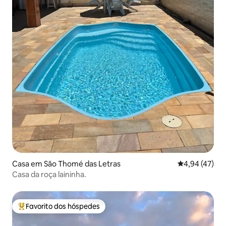
Casa em São Thomé das Letras
Classificação
4,94 (47)
Casa da roça laininha.
Favorito dos hóspedes
Favoritos dos hóspedes mais apreciados