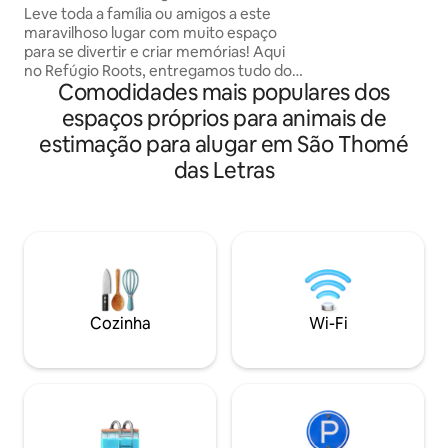
para contemplar o 
Leve toda a família ou amigos a este
São Thomé das Let
maravilhoso lugar com muito espaço
vivência de viagem
para se divertir e criar memórias! Aqui
Ótima localização, ambiente tranquilo 
no Refúgio Roots, entregamos tudo do
familiar . Venha vivênciar São Thomé das
Comodidades mais populares dos
melhor com uma mistura de estilo
Letras!
rústico e moderno, para que você possa
espaços próprios para animais de
ter a experiência de uma vida na roça
estimação para alugar em São Thomé
com o conforto que todos desejamos
para um ótimo descanso. 3km do Centro
das Letras
de STL ; cachoeiras próximas- Eubiose
1km(5min de carro),Do Flavio
4,1km(12min de carro),Véu de Noiva
6.3km(18min de carro),Antares
12km(29min) e Bromélias 14km(34min)
Cozinha
Wi-Fi