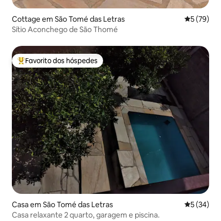
Cottage em São Tomé das Letras
Classifica
5 (79)
Sítio Aconchego de São Thomé
Favorito dos hóspedes
Favoritos dos hóspedes mais apreciados
Casa em São Tomé das Letras
Classifica
5 (34)
Casa relaxante 2 quarto, garagem e piscina.