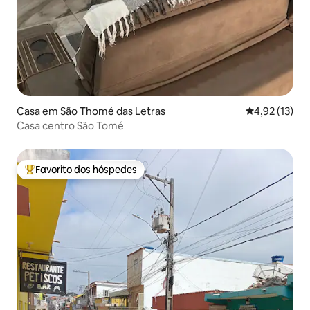
Casa em São Thomé das Letras
Classificação
4,92 (13)
Casa centro São Tomé
Favorito dos hóspedes
Favoritos dos hóspedes mais apreciados