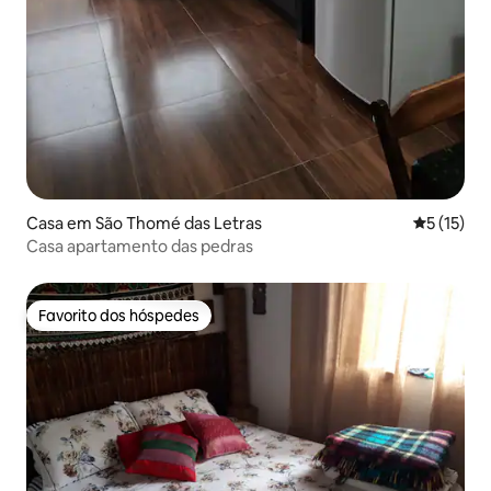
Casa em São Thomé das Letras
Classifica
5 (15)
Casa apartamento das pedras
Favorito dos hóspedes
Favorito dos hóspedes