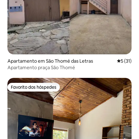
Apartamento em São Thomé das Letras
Classifica
5 (31)
Apartamento praça São Thomé
Favorito dos hóspedes
Favorito dos hóspedes