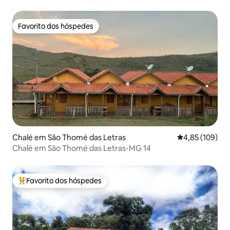
Favorito dos hóspedes
Favorito dos hóspedes
Chalé em São Thomé das Letras
Classificação 
4,85 (109)
Chalé em São Thomé das Letras-MG 14
Favorito dos hóspedes
Favoritos dos hóspedes mais apreciados