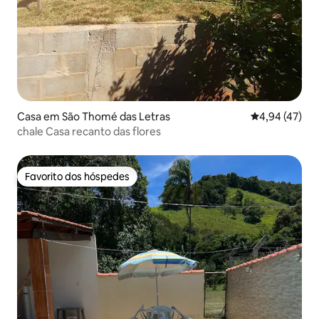
Casa em São Thomé das Letras
Classificação
4,94 (47)
chale Casa recanto das flores
Favorito dos hóspedes
Favorito dos hóspedes