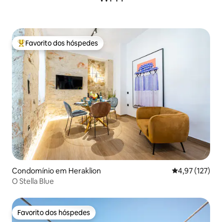
Favorito dos hóspedes
Favoritos dos hóspedes mais apreciados
Condomínio em Heraklion
Classificação 
4,97 (127)
O Stella Blue
Favorito dos hóspedes
Favorito dos hóspedes