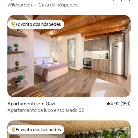
Wildgarden — Casa de hóspedes
Favorito dos hóspedes
Favoritos dos hóspedes mais apreciados
Apartamento em Gazi
Classificação 
4,92 (150)
Apartamento de luxo ensolarado 02
Favorito dos hóspedes
Favoritos dos hóspedes mais apreciados