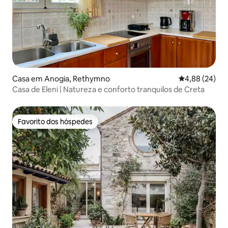
Casa em Anogia, Rethymno
Classificação 
4,88 (24)
Casa de Eleni | Natureza e conforto tranquilos de Creta
Favorito dos hóspedes
Favorito dos hóspedes