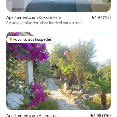
Apartamento em Kokkini Hani
Classificação 
4,97 (115)
Estúdio acolhedor Vista incrível para o mar
Favorito dos hóspedes
Favoritos dos hóspedes mais apreciados
Apartamento em Asomatos
Classificação 
4,98 (176)