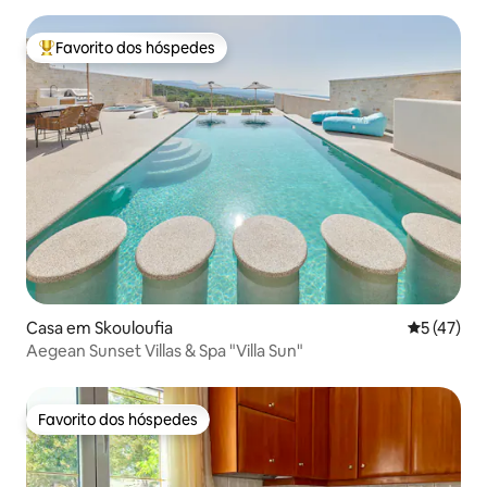
Favorito dos hóspedes
Favoritos dos hóspedes mais apreciados
Casa em Skouloufia
Classifica
5 (47)
Aegean Sunset Villas & Spa "Villa Sun"
Favorito dos hóspedes
Favorito dos hóspedes