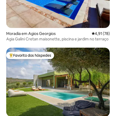
Moradia em Agios Georgios
Classificação
4,91 (78)
Agia Galini Cretan maisonette, piscina e jardim no terraço
Favorito dos hóspedes
Favoritos dos hóspedes mais apreciados