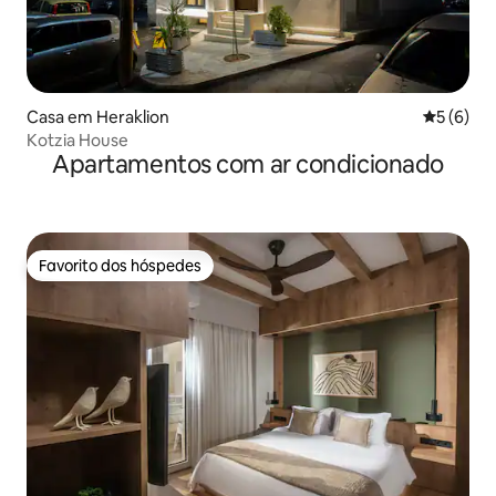
Casa em Heraklion
Classific
5 (6)
Kotzia House
Apartamentos com ar condicionado
Favorito dos hóspedes
Favorito dos hóspedes