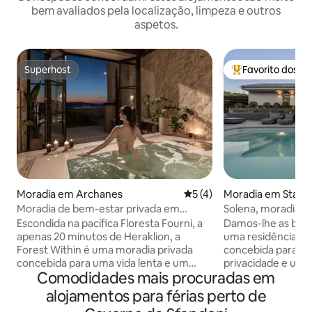
bem avaliados pela localização, limpeza e outros
aspetos.
Superhost
Favorito dos h
Superhost
Favoritos dos hó
Moradia em Archanes
Classificação média de 5 e
5 (4)
Moradia em Stav
Moradia de bem-estar privada em
Solena, moradia m
Archanes – floresta no interior
privada, perto da 
Escondida na pacífica Floresta Fourni, a
Damos-lhe as boas-
apenas 20 minutos de Heraklion, a
uma residência p
Forest Within é uma moradia privada
concebida para pr
concebida para uma vida lenta e um
privacidade e uma
Comodidades mais procuradas em
descanso profundo. Situada numa
requintada numa lo
propriedade de dois hectares, esta casa
mas privilegiada, 
alojamentos para férias perto de
de 156 m² oferece total privacidade,
Rethymno, em Cre