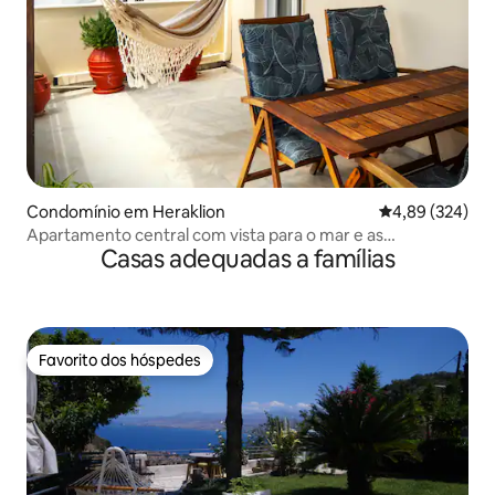
Condomínio em Heraklion
Classificação m
4,89 (324)
Apartamento central com vista para o mar e as
Casas adequadas a famílias
montanhas
Favorito dos hóspedes
Favorito dos hóspedes