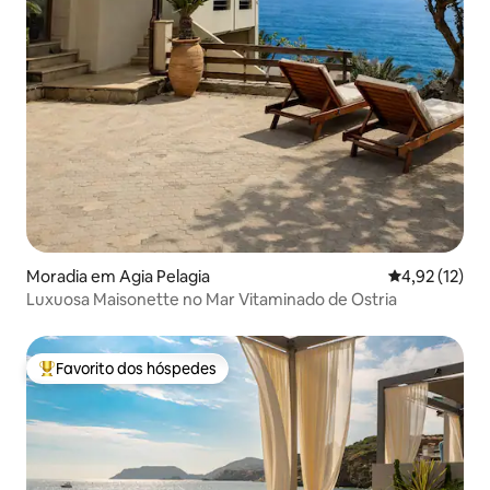
Moradia em Agia Pelagia
Classificação
4,92 (12)
Luxuosa Maisonette no Mar Vitaminado de Ostria
Favorito dos hóspedes
Favoritos dos hóspedes mais apreciados