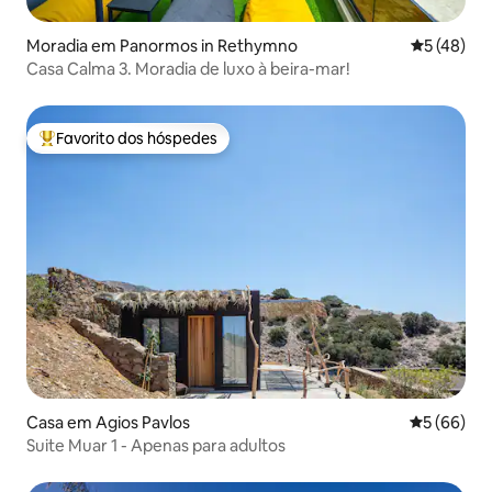
Moradia em Panormos in Rethymno
Classifica
5 (48)
Casa Calma 3. Moradia de luxo à beira-mar!
Favorito dos hóspedes
Favoritos dos hóspedes mais apreciados
Casa em Agios Pavlos
Classifica
5 (66)
Suite Muar 1 - Apenas para adultos