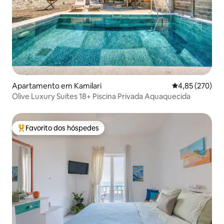
Apartamento em Kamilari
Classificação m
4,85 (270)
Olive Luxury Suites 18+ Piscina Privada Aquaquecida
Favorito dos hóspedes
Favoritos dos hóspedes mais apreciados