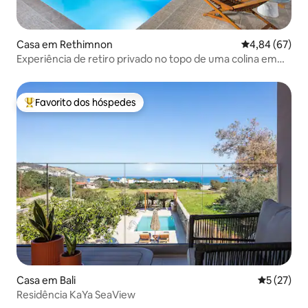
Casa em Rethimnon
Classificação 
4,84 (67)
Experiência de retiro privado no topo de uma colina em
Creta!
Favorito dos hóspedes
Favoritos dos hóspedes mais apreciados
Casa em Bali
Classifica
5 (27)
Residência KaYa SeaView