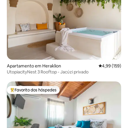
Apartamento em Heraklion
Classificação 
4,99 (159)
UtopiacityNest 3 Rooftop - Jacúzi privado
Favorito dos hóspedes
Favoritos dos hóspedes mais apreciados