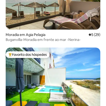
Moradia em Agia Pelagia
Classifica
5 (29)
Buganvilla-Moradia em frente ao mar -Nerina-
Favorito dos hóspedes
Favoritos dos hóspedes mais apreciados