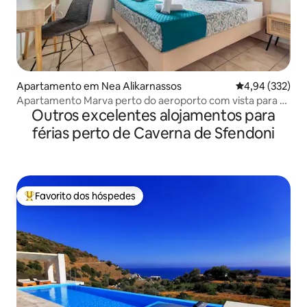
Apartamento em Nea Alikarnassos
Classificação m
4,94 (332)
Apartamento Marva perto do aeroporto com vista para o
Outros excelentes alojamentos para
mar
férias perto de Caverna de Sfendoni
Favorito dos hóspedes
Favoritos dos hóspedes mais apreciados