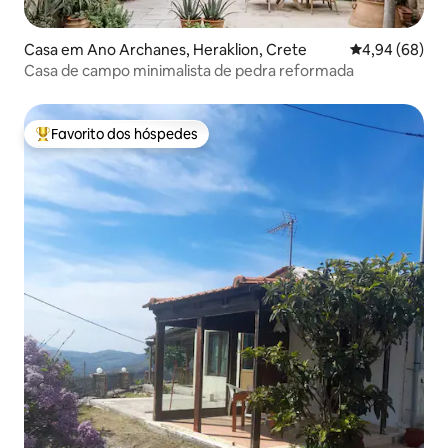
Casa em Ano Archanes, Heraklion, Crete
Classificação 
4,94 (68)
Casa de campo minimalista de pedra reformada
Favorito dos hóspedes
Favoritos dos hóspedes mais apreciados