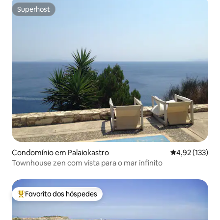
Superhost
Superhost
Condomínio em Palaiokastro
Classificação 
4,92 (133)
Townhouse zen com vista para o mar infinito
Favorito dos hóspedes
Favoritos dos hóspedes mais apreciados