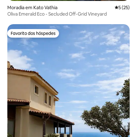
Moradia em Kato Vathia
Classifica
5 (25)
Oliva Emerald Eco - Secluded Off-Grid Vineyard
Favorito dos hóspedes
Favorito dos hóspedes