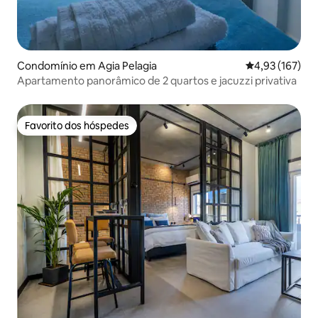
Condomínio em Agia Pelagia
Classificação 
4,93 (167)
Apartamento panorâmico de 2 quartos e jacuzzi privativa
Favorito dos hóspedes
Favorito dos hóspedes