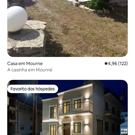
Casa em Mourne
Classificação 
4,96 (122)
A casinha em Mourné
Favorito dos hóspedes
Favorito dos hóspedes