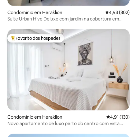
Condomínio em Heraklion
Classificação m
4,93 (302)
Suíte Urban Hive Deluxe com jardim na cobertura em
Heraklion
Favorito dos hóspedes
Favoritos dos hóspedes mais apreciados
Condomínio em Heraklion
Classificação 
4,91 (130)
Novo apartamento de luxo perto do centro com vista
para o jardim