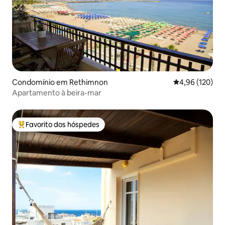
Condomínio em Rethimnon
Classificação 
4,96 (120)
Apartamento à beira-mar
Favorito dos hóspedes
Favoritos dos hóspedes mais apreciados