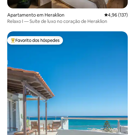
Apartamento em Heraklion
Classificação 
4,96 (137)
Relaxo I — Suíte de luxo no coração de Heraklion
Favorito dos hóspedes
Favoritos dos hóspedes mais apreciados