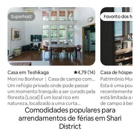
Superhost
Favorito dos hós
Superhost
Favorito dos hós
Casa em Teshikaga
Classificação média de 4,79 em
4,79 (14)
Casa de hóspedes
Mori no Bonheur｜Casa de campo com
Patrimônio Mundia
deck de madeira cercada por florestas
Shiretoko Rausu P
Um refúgio privado onde pode passar
Esta é uma pousad
(capacidade para 5 pessoas) com café da
um casal de pesc
um momento tranquilo a ser curado pela
recentemente ina
manhã
comida japonesa
floresta [Local] É um local rico em
está limitada a um
natureza, localizado a uma curta
de campo à beira
Comodidades populares para
distância a pé de Hokkaido e da Estação
localizada junto a
Kawayu Onsen, no Parque Nacional
casa de campo de 
arrendamentos de férias em Shari
Akan Mashu.É um destino turístico
pode experimenta
District
popular para viajantes que querem
Kombu. A instalaç
desfrutar do ar livre, com fácil acesso a
equipada com uma
destinos turísticos populares, como
condimentos e ute