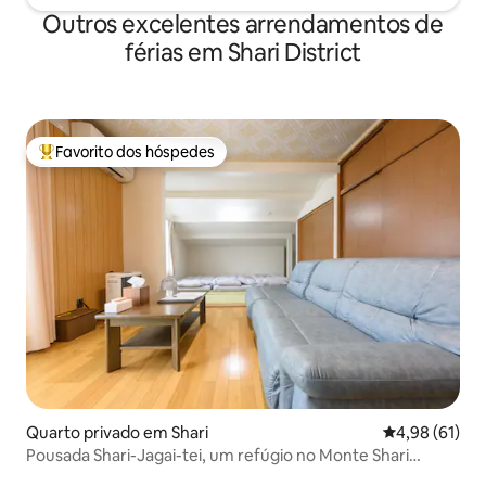
e desfrutar do café da manhã e do céu
grupos e experiênci
Outros excelentes arrendamentos de
estrelado à noite.Tem um interior calmo
Para os hóspedes 
e uma cozinha completa, e pode
como para nós n
férias em Shari District
acomodar famílias e casais, bem como
para enriquecer a 
estadias de longa duração.
Favorito dos hóspedes
Favoritos dos hóspedes mais apreciados
Quarto privado em Shari
Classificação
4,98 (61)
Pousada Shari-Jagai-tei, um refúgio no Monte Shari
Shari_Room