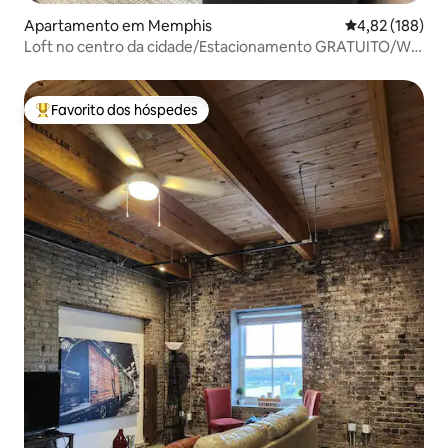
Apartamento em Memphis
Classificação 
4,82 (188)
Loft no centro da cidade/Estacionamento GRATUITO/Wi-
Fi rápido
Favorito dos hóspedes
Favoritos dos hóspedes mais apreciados