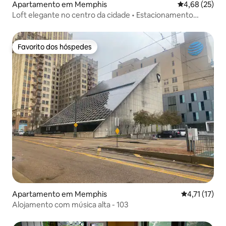
Apartamento em Memphis
Classificação
4,68 (25)
Loft elegante no centro da cidade • Estacionamento
GRATUITO • Caminhada até Beale
Favorito dos hóspedes
Favorito dos hóspedes
Apartamento em Memphis
Classificação
4,71 (17)
Alojamento com música alta - 103