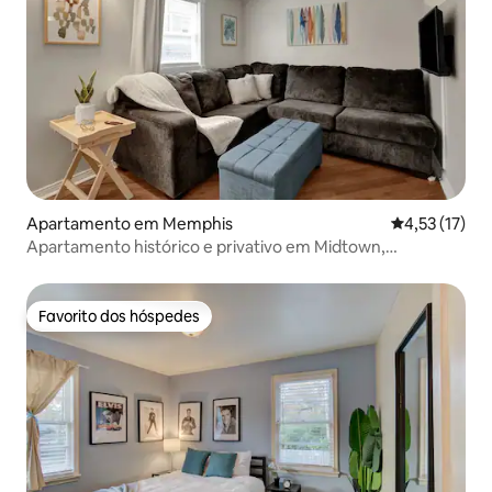
Apartamento em Memphis
Classificação
4,53 (17)
Apartamento histórico e privativo em Midtown,
Annesdale
Favorito dos hóspedes
Favorito dos hóspedes