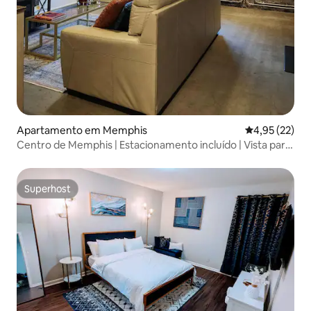
Apartamento em Memphis
Classificação
4,95 (22)
Centro de Memphis | Estacionamento incluído | Vista para
o rio
Superhost
Superhost