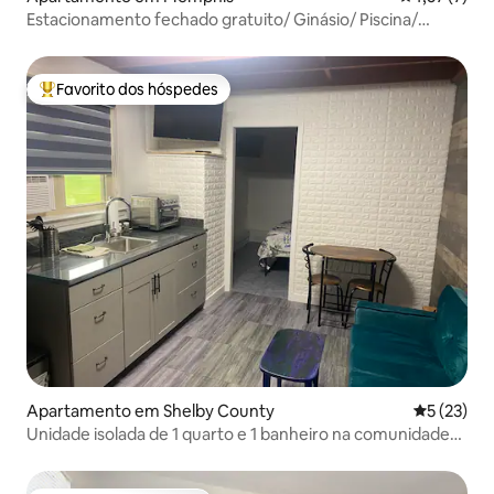
Estacionamento fechado gratuito/ Ginásio/ Piscina/
Centro da cidade
Favorito dos hóspedes
Favoritos dos hóspedes mais apreciados
Apartamento em Shelby County
Classifica
5 (23)
Unidade isolada de 1 quarto e 1 banheiro na comunidade
de Eads TN