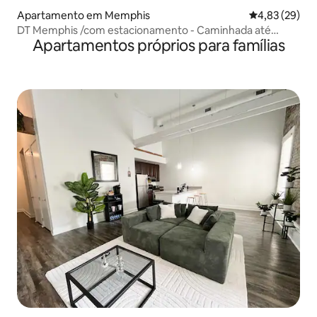
Apartamento em Memphis
Classificação
4,83 (29)
DT Memphis /com estacionamento - Caminhada até
Apartamentos próprios para famílias
Beale, FedEx Forum