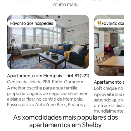
muito mais.
Favorito dos hóspedes
Favorito dos h
Favorito dos hóspedes
Favoritos dos hó
Apartamento em Memphis
Classificação média de 4,81 em 
4,81 (221)
Centro da cidade 2BR-Pátio-Garagem
Apartamento em
GRATUITA-Acomoda 6
A melhor escolha para a sua família,
Loft chique no ce
grupo ou viagens de negócios se estiver
Memphis/Estacio
Aproveite sua es
a planear ficar no centro de Memphis.
gratuito/Perto de
sabendo que você 
Passos para o AutoZone Park, Peabody,
uma curta distânci
Beale Street e FedEx Forum. Dispõe de
mundialmente fa
estacionamento privado em garagem
As xomodidades mais populares dos
BBQ, do FedEx For
para UM carro e pátio com vista para o
Museu Nacional de 
apartamentos em Shelby
jardim de estilo inglês. Desfrute também
Peabody Hotel. O melhor de tudo é que