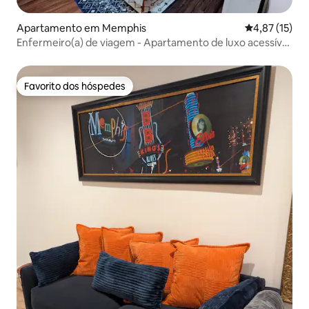
Apartamento em Memphis
Classificação
4,87 (15)
Enfermeiro(a) de viagem - Apartamento de luxo acessível
no centro da cidade
Favorito dos hóspedes
Favorito dos hóspedes