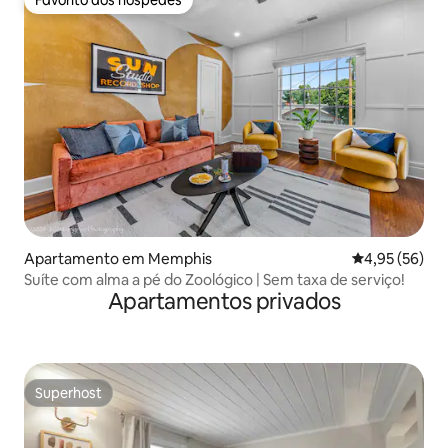
Favorito dos hóspedes
Apartamento em Memphis
Classificação
4,95 (56)
Suíte com alma a pé do Zoológico | Sem taxa de serviço!
Apartamentos privados
Superhost
Superhost