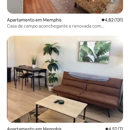
Apartamento em Memphis
Classificação 
4,82 (131)
Casa de campo aconchegante e renovada com
localização central
Apartamento em Memphis
Classificaçã
4,57 (7)