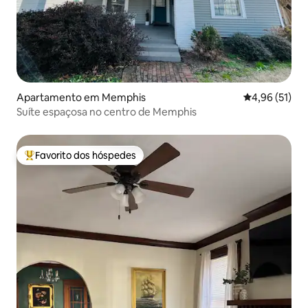
Apartamento em Memphis
Classificação
4,96 (51)
Suíte espaçosa no centro de Memphis
Favorito dos hóspedes
Favoritos dos hóspedes mais apreciados