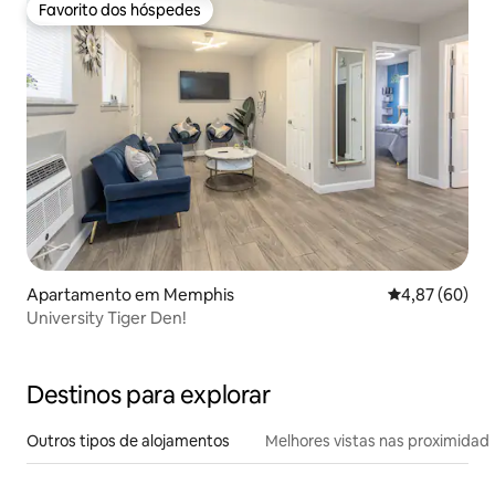
Favorito dos hóspedes
Favorito dos hóspedes
Apartamento em Memphis
Classificação 
4,87 (60)
University Tiger Den!
Destinos para explorar
Outros tipos de alojamentos
Melhores vistas nas proximidad