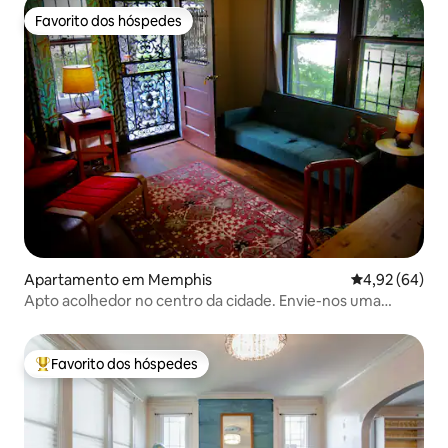
Favorito dos hóspedes
Favorito dos hóspedes
Apartamento em Memphis
Classificação 
4,92 (64)
Apto acolhedor no centro da cidade. Envie-nos uma
mensagem sobre Mdm/longo prazo
Favorito dos hóspedes
Favoritos dos hóspedes mais apreciados