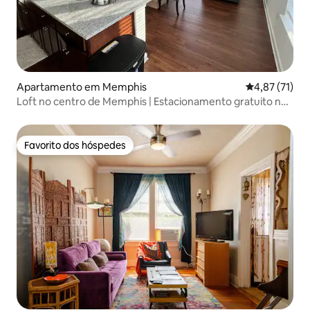
Apartamento em Memphis
Classificação
4,87 (71)
Loft no centro de Memphis | Estacionamento gratuito na
garagem!
Favorito dos hóspedes
Favorito dos hóspedes