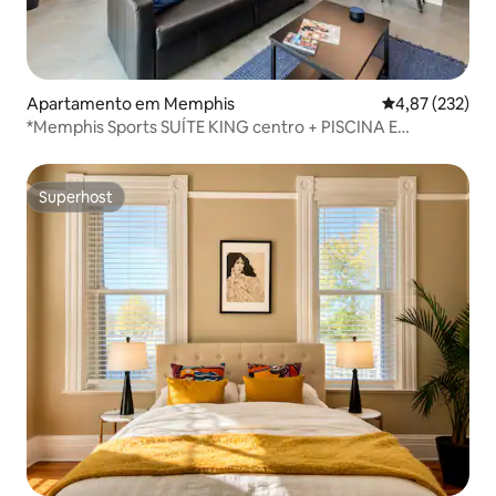
Apartamento em Memphis
Classificação 
4,87 (232)
*Memphis Sports SUÍTE KING centro + PISCINA E
ACADEMIA*
Superhost
Superhost