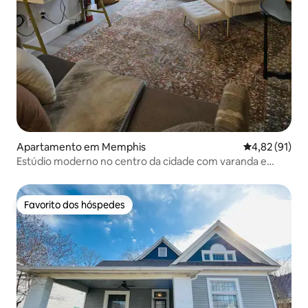
Apartamento em Memphis
Classificação
4,82 (91)
Estúdio moderno no centro da cidade com varanda e
estacionamento privado
Favorito dos hóspedes
Favorito dos hóspedes