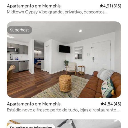
Apartamento em Memphis
Classificação 
4,91 (315)
Midtown Gypsy Vibe grande, privativo, descontos
mensais
Superhost
Superhost
Apartamento em Memphis
Classificação
4,84 (45)
Estúdio novo e fresco perto de tudo, lojas e restaurantes
5
Favorito dos hóspedes