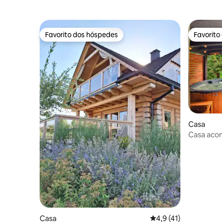
Favorito dos hóspedes
Favorito
Favorito dos hóspedes
Favorito
Casa
Casa acon
Casa
Classificação média d
4,9 (41)