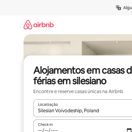
Saltar
Algu
para
o
conteúdo
Alojamentos em casas 
férias em silesiano
Encontre e reserve casas únicas na Airbnb
Localização
Quando os resultados estiverem disponíveis, nav
Check-in