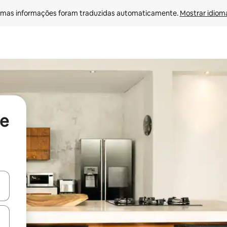
mas informações foram traduzidas automaticamente. 
Mostrar idioma
de
egue com as teclas de seta para cima e para baixo ou explore com ges