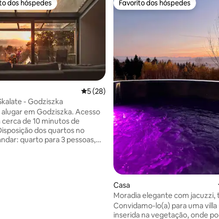
ito dos hóspedes
Favorito dos hóspedes
s dos hóspedes mais apreciados
Favorito dos hóspedes
Classificação média de 5 em 5 estrelas, 2
5 (28)
kalate - Godziszka
 alugar em Godziszka. Acesso
a cerca de 10 minutos de
Disposição dos quartos no
andar: quarto para 3 pessoas,
ra 2 pessoas, sofá-cama,
banheiro. Varanda. Além disso,
 1 cama e sala de jogos.
o dos quartos no piso térreo:
 4,73 em 5 estrelas, 11avaliações
Casa
tos para 3 pessoas, quarto para
Moradia elegante com jacuzzi, 
, cozinha, banheiro, terraço.
jardim, Tatra
de estar, há uma televisão e, no
Convidamo-lo(a) para uma villa 
cima, uma mesa de pebolim.
inserida na vegetação, onde p