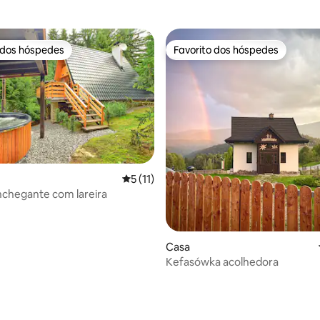
 dos hóspedes
Favorito dos hóspedes
 dos hóspedes
Favorito dos hóspedes
Classificação média de 5 em 5 estrelas, 
5 (11)
chegante com lareira
Casa
Kefasówka acolhedora
e 4,9 em 5 estrelas, 41avaliações