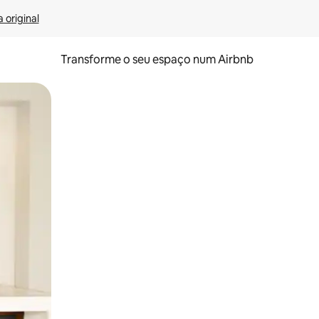
 original
Transforme o seu espaço num Airbnb
tos de toque ou deslize.