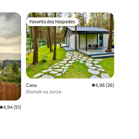
Favorito dos hóspedes
Favorito dos hóspedes
11avaliações
Casa
Classificação média de
4,96 (26)
Domek na Jurze
Classificação média de 4,94 em 5 estrelas, 51avaliações
4,94 (51)