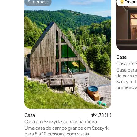
Superhost
Favor
Superhost
Favorito
Casa
Casa em S
Casa para
de carro 
Szczyrk. 
primeiro 
quarto pa
cozinha, 
sótão com
Disposiçã
Casa
Classificação média de
4,73 (11)
dois quar
Casa em Szczyrk sauna e banheira
2 pessoas
Uma casa de campo grande em Szczyrk
Nas salas 
para 8 a 10 pessoas, com vistas
andar de 