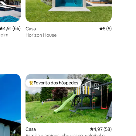
Classificação média de 4,91 em 5 estrelas, 65avaliações
4,91 (65)
Casa
Classificação méd
5 (5)
ardim
Horizon House
9avaliações
Favorito dos hóspedes
Favoritos dos hóspedes mais apreciados
Casa
Classificação média de
4,97 (58)
Família e amigos: churrasco, voleibol e