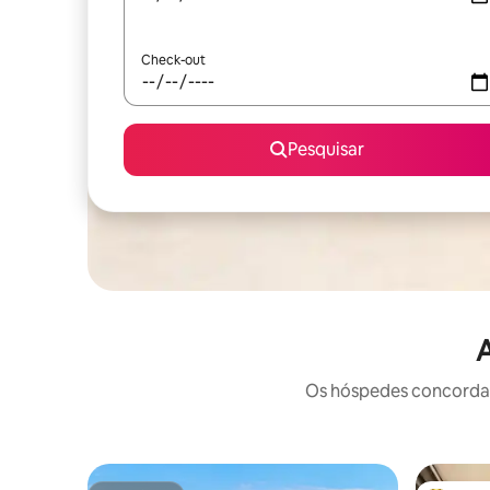
Check-out
Pesquisar
A
Os hóspedes concordam: