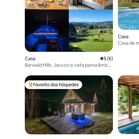
Casa
Casa de m
bilhar, ba
Casa
Classificação médi
5 (6)
Barwald Hills. Jacuzzi e vista panorâmica
de Babia Góra
Favorito dos hóspedes
Favoritos dos hóspedes mais apreciados