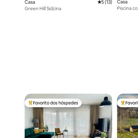
Casa
Casa
Classificação média
5 (13)
Piscina c
Green Hill Sidzina
o ano, jac
Favorito dos hóspedes
Favor
Favoritos dos hóspedes mais apreciados
Favorito