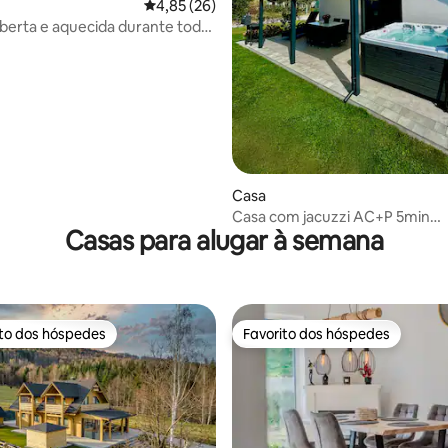
Classificação média de 4,85 em 5 estrelas, 2
4,85 (26)
 de 5 em 5 estrelas, 13avaliações
oberta e aquecida durante todo
uzzi.
Casa
Casa com jacuzzi AC+P 5min
Casas para alugar à semana
Energylandia/1h Krk
ito dos hóspedes
Favorito dos hóspedes
s dos hóspedes mais apreciados
Favorito dos hóspedes