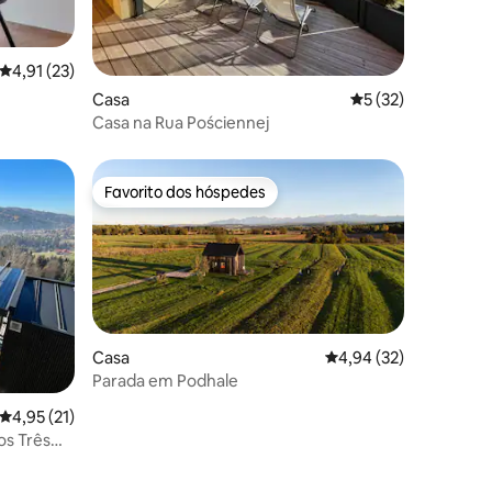
Classificação média de 4,91 em 5 estrelas, 23avaliações
4,91 (23)
21avaliações
Casa
Classificação médi
5 (32)
Casa na Rua Pościennej
Favorito dos hóspedes
Favorito dos hóspedes
Casa
Classificação média de
4,94 (32)
Parada em Podhale
5avaliações
Classificação média de 4,95 em 5 estrelas, 21avaliações
4,95 (21)
os Três