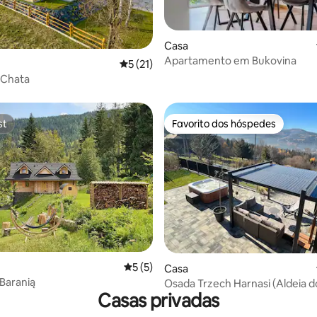
Casa
Apartamento em Bukovina
 de 5 em 5 estrelas, 53avaliações
Classificação média de 5 em 5 estrelas, 
5 (21)
 Chata
st
Favorito dos hóspedes
st
Favorito dos hóspedes
 4,99 em 5 estrelas, 73avaliações
Classificação média de 5 em 5 estrelas, 
5 (5)
Casa
Baranią
Osada Trzech Harnasi (Aldeia d
Casas privadas
Harnasi) com sauna e jacuzzi