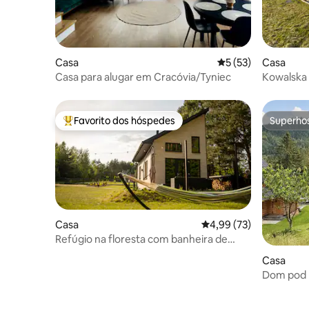
Casa
Classificação média
5 (53)
Casa
Casa para alugar em Cracóvia/Tyniec
Kowalska
Favorito dos hóspedes
Superho
Favoritos dos hóspedes mais apreciados
Superho
Casa
Classificação média de
4,99 (73)
Refúgio na floresta com banheira de
jardim
Casa
Dom pod 