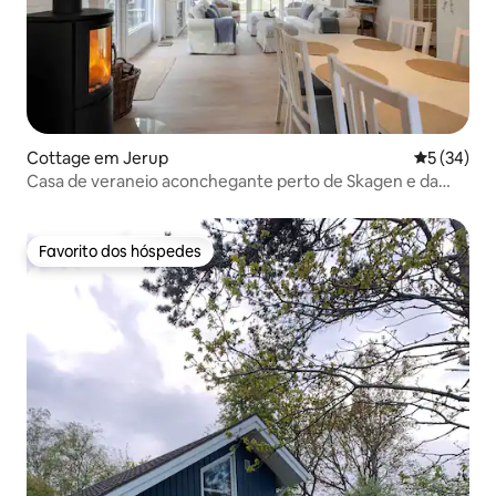
Cottage em Jerup
Classifica
5 (34)
Casa de veraneio aconchegante perto de Skagen e da
praia
Favorito dos hóspedes
Favorito dos hóspedes