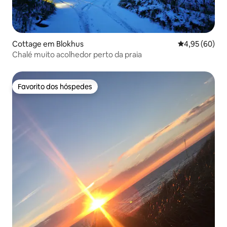
Cottage em Blokhus
Classificação 
4,95 (60)
Chalé muito acolhedor perto da praia
Favorito dos hóspedes
Favorito dos hóspedes