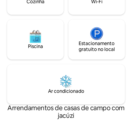
Cozinha
Wi-Fi
encontrará alguma
garagem criam abrigo e estão ligados
praias de banho d
por um terraço de madeira e um
pequeno relvado com a possibilidade de
várias atividades ao ar livre.
Estacionamento
Piscina
gratuito no local
Ar condicionado
Arrendamentos de casas de campo com
jacúzi