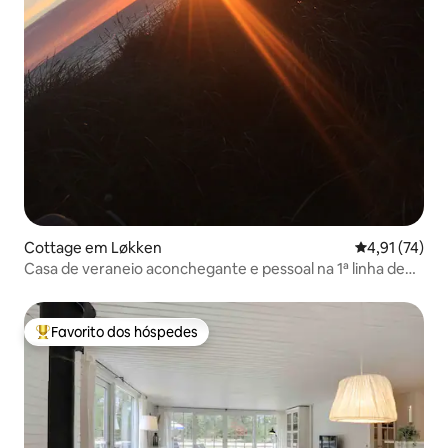
Cottage em Løkken
Classificação
4,91 (74)
Casa de veraneio aconchegante e pessoal na 1ª linha de
dunas
Favorito dos hóspedes
Favoritos dos hóspedes mais apreciados