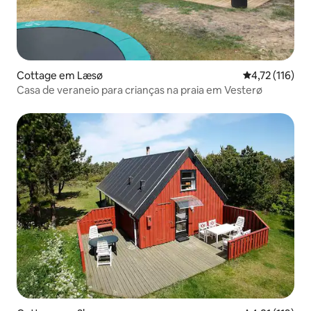
Cottage em Læsø
Classificação 
4,72 (116)
Casa de veraneio para crianças na praia em Vesterø