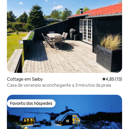
Cottage em Sæby
Classificação
4,85 (13)
Casa de veraneio aconchegante a 3 minutos da praia
Favorito dos hóspedes
Favorito dos hóspedes