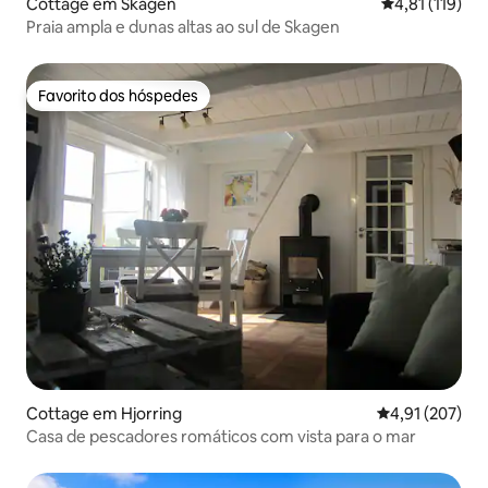
Cottage em Skagen
Classificação 
4,81 (119)
Praia ampla e dunas altas ao sul de Skagen
Favorito dos hóspedes
Favorito dos hóspedes
Cottage em Hjorring
Classificação 
4,91 (207)
Casa de pescadores romáticos com vista para o mar