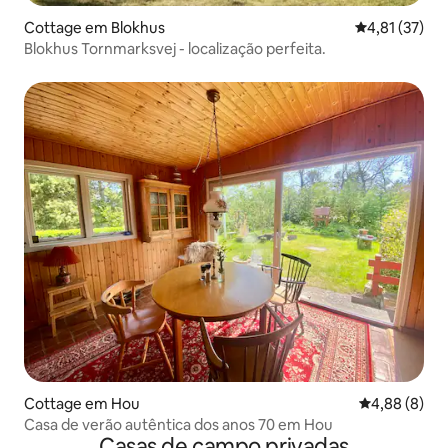
Cottage em Blokhus
Classificação
4,81 (37)
Blokhus Tornmarksvej - localização perfeita.
Cottage em Hou
Classificaçã
4,88 (8)
Casa de verão autêntica dos anos 70 em Hou
Casas de campo privadas