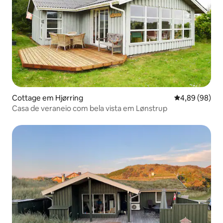
Cottage em Hjørring
Classificação 
4,89 (98)
Casa de veraneio com bela vista em Lønstrup