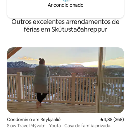
Ar condicionado
Outros excelentes arrendamentos de
férias em Skútustaðahreppur
Condomínio em Reykjahlíð
Classificação m
4,88 (268)
Slow Travel Mývatn - Youfa - Casa de família privada.