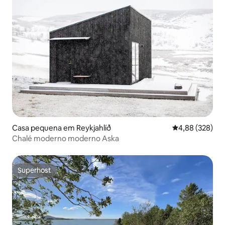
Casa pequena em Reykjahlíð
Classificação m
4,88 (328)
Chalé moderno moderno Aska
Superhost
Superhost