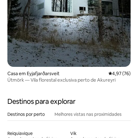
Casa em Eyjafjarðarsveit
Classificação
4,97 (76)
Útmörk — Vila florestal exclusiva perto de Akureyri
Destinos para explorar
Destinos por perto
Melhores vistas nas proximidades
Reiquiavique
Vik