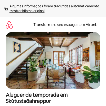
Saltar
Algumas informações foram traduzidas automaticamente. 
para
Mostrar idioma original
o
conteúdo
Transforme o seu espaço num Airbnb
Aluguer de temporada em
Skútustaðahreppur