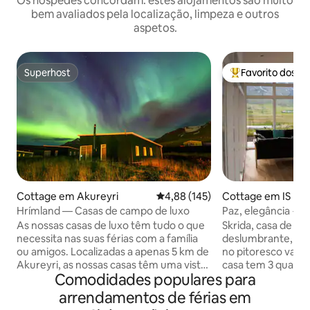
Os hóspedes concordam: estes alojamentos são muito
bem avaliados pela localização, limpeza e outros
aspetos.
Superhost
Favorito dos h
Superhost
Favoritos dos hó
Cottage em Akureyri
Classificação média de 4,88 em 5
4,88 (145)
Cottage em IS
Hrímland — Casas de campo de luxo
Paz, elegância + v
sua banheira de 
As nossas casas de luxo têm tudo o que
Skrida, casa de fé
necessita nas suas férias com a família
deslumbrante, per
ou amigos. Localizadas a apenas 5 km de
no pitoresco vale 
Akureyri, as nossas casas têm uma vista
casa tem 3 quarto
Comodidades populares para
fantástica sobre a cidade. Você tem uma
estar em plano abe
sensação de país na montanha, mas com
cozinha, banheir
arrendamentos de férias em
o conforto de ter as lojas e restaurantes
ar livre, oferecend