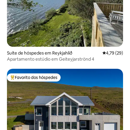
Suíte de hóspedes em Reykjahlíð
Classificação
4,79 (29)
Apartamento estúdio em Geiteyjarströnd 4
Favorito dos hóspedes
Favoritos dos hóspedes mais apreciados