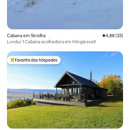
Cabana em Skridha
Classificação
4,88 (33)
Lundur 1 Cabana acolhedora em Hörgársveit
Favorito dos hóspedes
Favoritos dos hóspedes mais apreciados