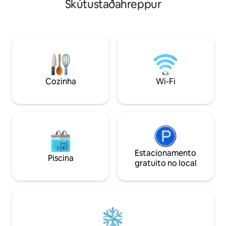
Skútustaðahreppur
nas proximidades. As casas de campo
deslumbrantes par
ficam muito perto da estância de esqui
conexão de Intern
e, depois de um dia divertido, pode
recém-instalada p
desfrutar da televisão grande e aquecer
para trabalho remo
os dedos dos pés no chão aquecido ou ir
de carro da vila d
diretamente ao jacuzzi que está em
com um supermerc
cada uma das casas de campo. Existem 3
de saúde, casa de c
quartos (1 ma
e fácil acesso às p
Cozinha
Wi-Fi
Estacionamento
Piscina
gratuito no local