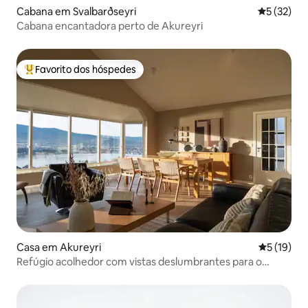
Cabana em Svalbarðseyri
Classifica
5 (32)
Cabana encantadora perto de Akureyri
Favorito dos hóspedes
Favoritos dos hóspedes mais apreciados
Casa em Akureyri
Classifica
5 (19)
Refúgio acolhedor com vistas deslumbrantes para o
fiorde