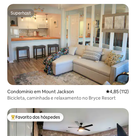
Superhost
Superhost
Condomínio em Mount Jackson
Classificação 
4,85 (112)
Bicicleta, caminhada e relaxamento no Bryce Resort
Favorito dos hóspedes
Favoritos dos hóspedes mais apreciados