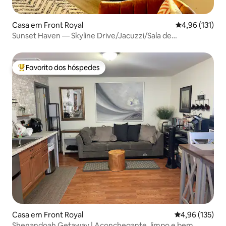
Casa em Front Royal
Classificação 
4,96 (131)
Sunset Haven — Skyline Drive/Jacuzzi/Sala de
jogos/Animais de estimação
Favorito dos hóspedes
Favoritos dos hóspedes mais apreciados
Casa em Front Royal
Classificação 
4,96 (135)
Shenandoah Getaway | Aconchegante, limpo e bem