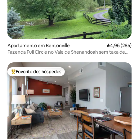
Apartamento em Bentonville
Classificação m
4,96 (285)
Fazenda Full Circle no Vale de Shenandoah sem taxa de
limpeza
Favorito dos hóspedes
Favoritos dos hóspedes mais apreciados