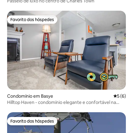
Passeio de luxo no centro de Charles Town
Favorito dos hóspedes
Favorito dos hóspedes
Condomínio em Basye
Classific
5 (6)
Hilltop Haven - condomínio elegante e confortável na
montanha!
Favorito dos hóspedes
Favorito dos hóspedes