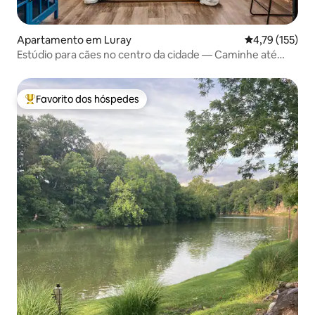
Apartamento em Luray
Classificação 
4,79 (155)
Estúdio para cães no centro da cidade — Caminhe até
Park&Shops
Favorito dos hóspedes
Favoritos dos hóspedes mais apreciados