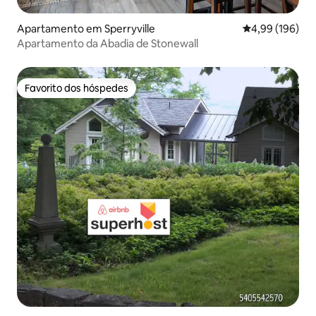
Apartamento em Sperryville
Classificação m
4,99 (196)
Apartamento da Abadia de Stonewall
Favorito dos hóspedes
Favorito dos hóspedes