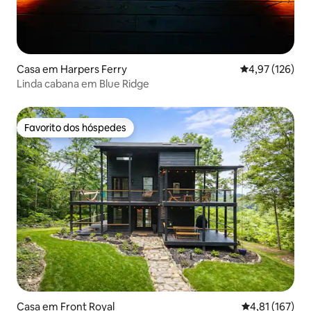
Casa em Harpers Ferry
Classificação 
4,97 (126)
Linda cabana em Blue Ridge
Favorito dos hóspedes
Favorito dos hóspedes
Casa em Front Royal
Classificação 
4,81 (167)