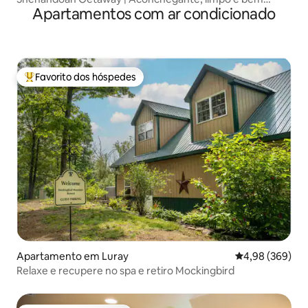
Apartamentos com ar condicionado
localizado
Favorito dos hóspedes
Favoritos dos hóspedes mais apreciados
Apartamento em Luray
Classificação m
4,98 (369)
Relaxe e recupere no spa e retiro Mockingbird