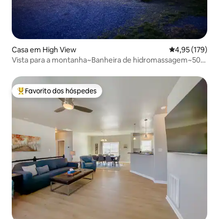
Casa em High View
Classificação 
4,95 (179)
Vista para a montanha~Banheira de hidromassagem~50
Ac~Trilhos de ATV~Pesca~Natação
Favorito dos hóspedes
Favoritos dos hóspedes mais apreciados