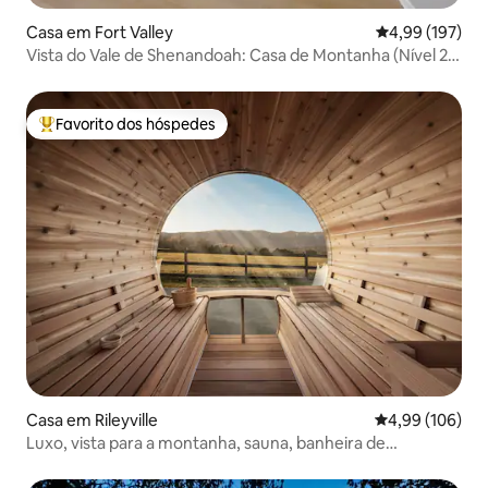
Casa em Fort Valley
Classificação 
4,99 (197)
Vista do Vale de Shenandoah: Casa de Montanha (Nível 2
EV)
Favorito dos hóspedes
Favoritos dos hóspedes mais apreciados
Casa em Rileyville
Classificação m
4,99 (106)
Luxo, vista para a montanha, sauna, banheira de
hidromassagem, cachorros