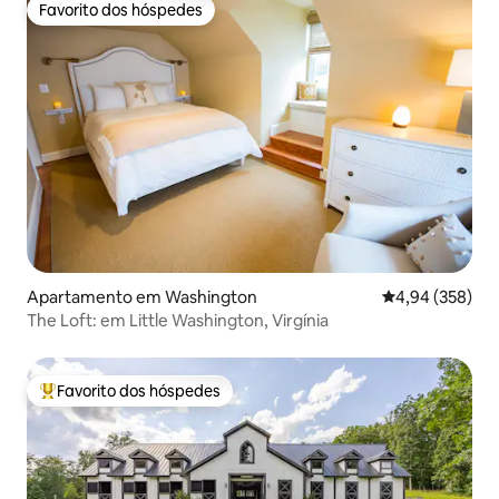
Favorito dos hóspedes
Favorito dos hóspedes
Apartamento em Washington
Classificação m
4,94 (358)
The Loft: em Little Washington, Virgínia
Favorito dos hóspedes
Favoritos dos hóspedes mais apreciados