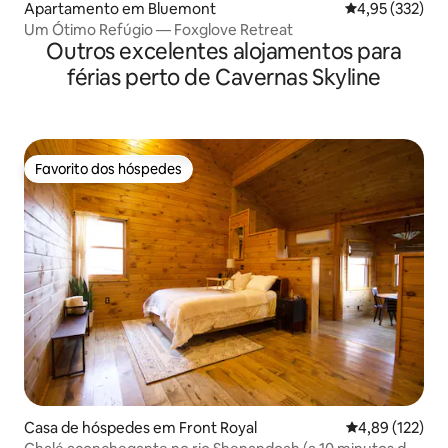
Apartamento em Bluemont
Classificação 
4,95 (332)
Um Ótimo Refúgio — Foxglove Retreat
Outros excelentes alojamentos para
férias perto de Cavernas Skyline
Favorito dos hóspedes
Favorito dos hóspedes
Casa de hóspedes em Front Royal
Classificação 
4,89 (122)