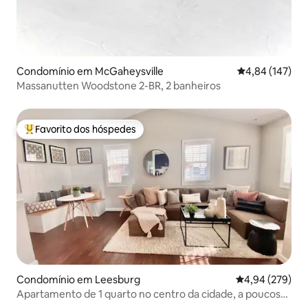
Condomínio em McGaheysville
Classificação 
4,84 (147)
Massanutten Woodstone 2-BR, 2 banheiros
Favorito dos hóspedes
Favoritos dos hóspedes mais apreciados
Condomínio em Leesburg
Classificação m
4,94 (279)
Apartamento de 1 quarto no centro da cidade, a poucos
passos de tudo