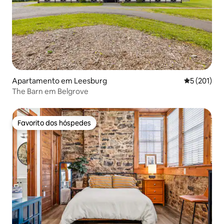
Apartamento em Leesburg
Classificaç
5 (201)
The Barn em Belgrove
Favorito dos hóspedes
Favorito dos hóspedes