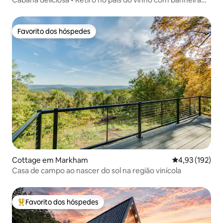
de hidromassagem
Favorito dos hóspedes
Favorito dos hóspedes
Cottage em Markham
Classificação 
4,93 (192)
Casa de campo ao nascer do sol na região vinícola
Favorito dos hóspedes
Favoritos dos hóspedes mais apreciados