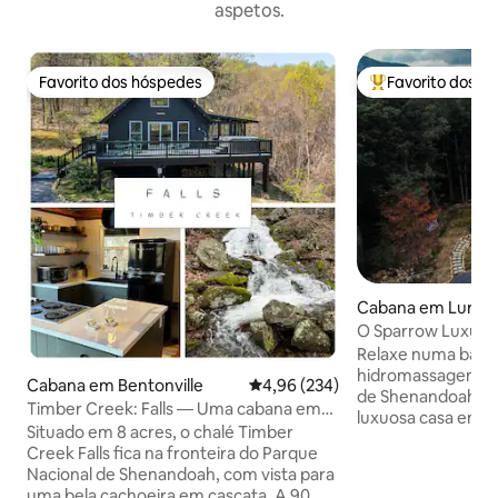
aspetos.
Favorito dos hóspedes
Favorito dos h
Favorito dos hóspedes
Favoritos dos hó
Cabana em Luray
O Sparrow Luxur
banheira de hid
Relaxe numa banh
Shenandoah
hidromassagem pri
Cabana em Bentonville
Classificação média de 4,96 em 5
4,96 (234)
de Shenandoah no
Timber Creek: Falls — Uma cabana em
luxuosa casa em 
Shenandoah
Situado em 8 acres, o chalé Timber
Vale de Shenandoah
Creek Falls fica na fronteira do Parque
viagem panorâmic
Nacional de Shenandoah, com vista para
Washington DC. Est
uma bela cachoeira em cascata. A 90