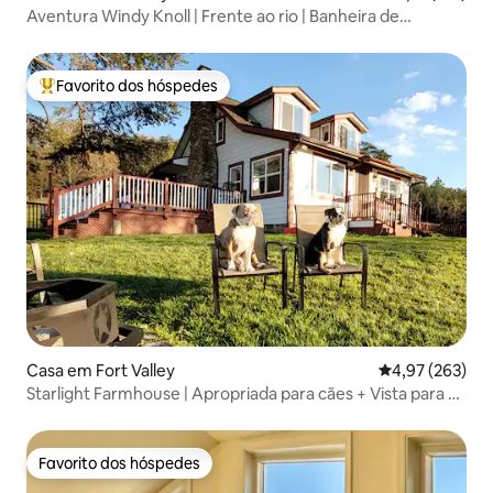
Aventura Windy Knoll | Frente ao rio | Banheira de
hidromassagem!
Favorito dos hóspedes
Favoritos dos hóspedes mais apreciados
Casa em Fort Valley
Classificação m
4,97 (263)
Starlight Farmhouse | Apropriada para cães + Vista para a
montanha
Favorito dos hóspedes
Favorito dos hóspedes