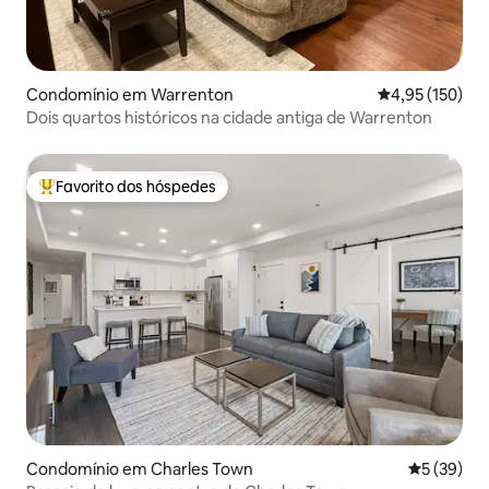
Condomínio em Warrenton
Classificação 
4,95 (150)
Dois quartos históricos na cidade antiga de Warrenton
Favorito dos hóspedes
Favoritos dos hóspedes mais apreciados
Condomínio em Charles Town
Classifica
5 (39)