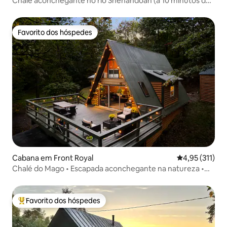
Chalé aconchegante no rio Shenandoah (a 10 minutos do
Parque Nacional!)
Favorito dos hóspedes
Favorito dos hóspedes
Cabana em Front Royal
Classificação 
4,95 (311)
Chalé do Mago • Escapada aconchegante na natureza •
Jacuzzi
Favorito dos hóspedes
Favoritos dos hóspedes mais apreciados