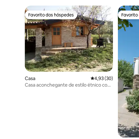
Favorito dos hóspedes
Favorito
Favorito dos hóspedes
Favorito
Casa
Classificação média de
4,93 (30)
Casa aconchegante de estilo étnico com
banheira de hidromassagem e sauna