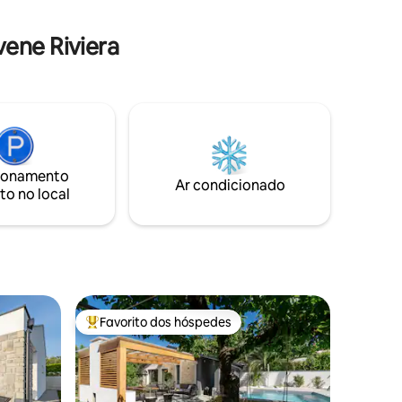
por ônibus, esta casa é um bom local
para explorar as belezas de Trieste. Para
ene Riviera
viajantes curiosos/respeitosos. Sem
estacionamento.
ionamento
Ar condicionado
to no local
Favorito dos hóspedes
Favoritos dos hóspedes mais apreciados