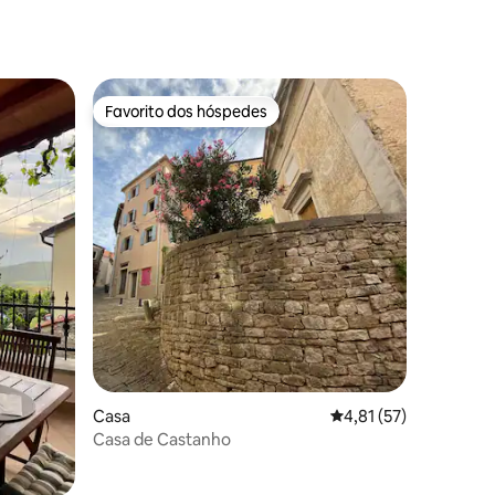
5avaliações
Favorito dos hóspedes
Favorito dos hóspedes
5avaliações
Casa
Classificação média d
4,81 (57)
Casa de Castanho