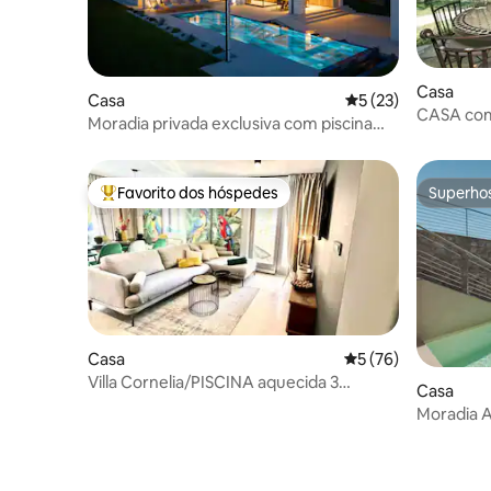
Casa
Casa
Classificação média
5 (23)
CASA co
Moradia privada exclusiva com piscina
no espírit
aquecida e sauna
Favorito dos hóspedes
Superho
Favoritos dos hóspedes mais apreciados
Superho
Casa
Classificação média
5 (76)
Villa Cornelia/PISCINA aquecida 3
Casa
quartos, 3 casas de banho
Moradia A
luxo, est