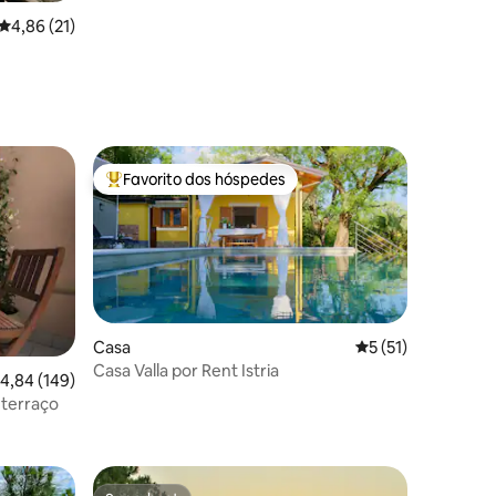
Classificação média de 4,86 em 5 estrelas, 21avaliações
4,86 (21)
Favorito dos hóspedes
Favoritos dos hóspedes mais apreciados
Casa
Classificação médi
5 (51)
Casa Valla por Rent Istria
7avaliações
lassificação média de 4,84 em 5 estrelas, 149avaliações
4,84 (149)
 terraço