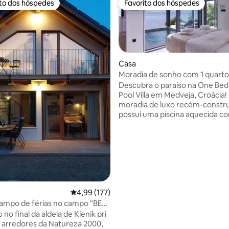
ito dos hóspedes
Favorito dos hóspedes
s dos hóspedes mais apreciados
Favorito dos hóspedes
Casa
Moradia de sonho com 1 quarto:
aquecida, jacuzzi e sauna!
Descubra o paraíso na One Be
Pool Villa em Medveja, Croácia! Esta
 de 5 em 5 estrelas, 18avaliações
moradia de luxo recém-constr
possui uma piscina aquecida co
deslumbrantes para o mar. Delicie-se
com uma banheira de hidroma
sauna e churrasqueira ao ar livr
amplo terraço. No interior, des
uma cozinha totalmente equip
acolhedora sala de estar com 
televisão HD de 65 polegadas 
quarto elegante com acesso di
Classificação média de 4,99 em 5 estrelas, 17
4,99 (177)
área da piscina com um terraço. Ca
ampo de férias no campo "BEe
momento aqui promete tranqui
"
 no final da aldeia de Klenik pri
memórias inesquecíveis. Reser
s arredores da Natureza 2000,