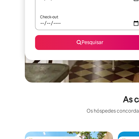
Check-out
Pesquisar
As c
Os hóspedes concordam: