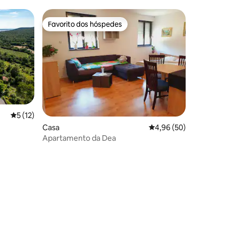
Favorito dos hóspedes
Favorito dos hóspedes
Classificação média de 5 em 5 estrelas, 12avaliações
5 (12)
Casa
Classificação média de
4,96 (50)
Apartamento da Dea