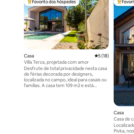
Favorito dos hóspedes
Favor
Favoritos dos hóspedes mais apreciados
Favorito
Casa
Classificação média
5 (18)
Villa Terza, projetada com amor
Desfrute de total privacidade nesta casa
de férias decorada por designers,
localizada no campo, ideal para casais ou
famílias. A casa tem 109 m2 e está
situada num terreno de 750 m2. A casa
dispõe de dois quartos confortáveis com
casa de banho, uma sala de estar, uma
cozinha totalmente equipada e uma
Casa
bonita área exterior com um grelhador a
Casa de c
gás e uma banheira de hidromassagem
in foREST
Localizado
aquecida. A casa fica a 2 quilómetros
Pivka, no
(1,2 milhas) de todas as comodidades.