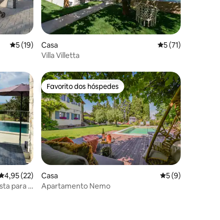
8avaliações
Classificação média de 5 em 5 estrelas, 19avaliações
5 (19)
Casa
Classificação médi
5 (71)
Villa Villetta
Favorito dos hóspedes
Favorito dos hóspedes
5avaliações
Classificação média de 4,95 em 5 estrelas, 22avaliações
4,95 (22)
Casa
Classificação méd
5 (9)
ista para o
Apartamento Nemo