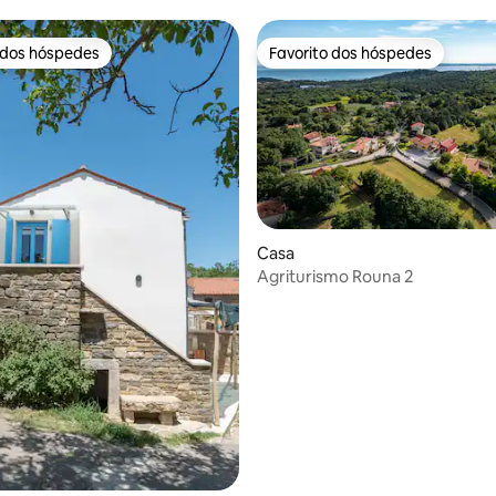
 dos hóspedes
Favorito dos hóspedes
 dos hóspedes
Favorito dos hóspedes
Casa
Agriturismo Rouna 2
 4,93 em 5 estrelas, 30avaliações