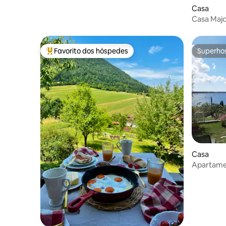
Casa
Casa Maj
Favorito dos hóspedes
Superho
Favoritos dos hóspedes mais apreciados
Superho
Casa
Apartame