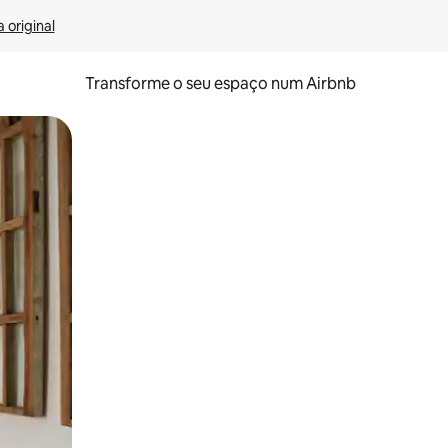
 original
Transforme o seu espaço num Airbnb
tos de toque ou deslize.