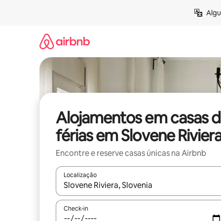
Saltar
Algu
para
o
conteúdo
Alojamentos em casas 
férias em Slovene Rivier
Encontre e reserve casas únicas na Airbnb
Localização
Quando os resultados estiverem disponíveis, nav
Check-in