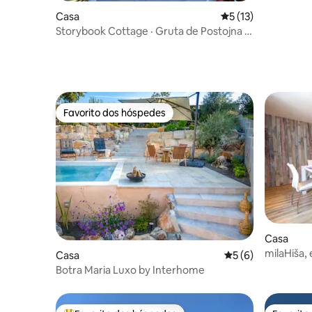
Casa
Classificação média
5 (13)
Storybook Cottage · Gruta de Postojna a
10 min · Acomoda 6 pessoas
Favorito dos hóspedes
Favorito dos hóspedes
Casa
milaHiša, 
Casa
Classificação médi
5 (6)
Botra Maria Luxo by Interhome