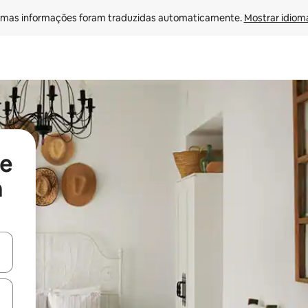
mas informações foram traduzidas automaticamente. 
Mostrar idioma
de
a
egue com as teclas de seta para cima e para baixo ou explore com ges