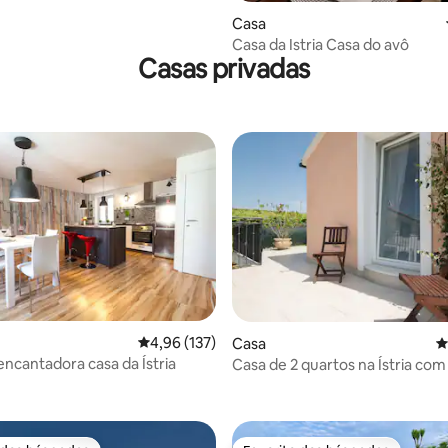
 de 5 em 5 estrelas, 13avaliações
Casa
Casa da Istria Casa do avô
Casas privadas
Classificação média de 4,96 em 5 estrelas, 13
4,96 (137)
Casa
C
encantadora casa da Ístria
Casa de 2 quartos na Ístria com
a de 5 em 5 estrelas, 6avaliações