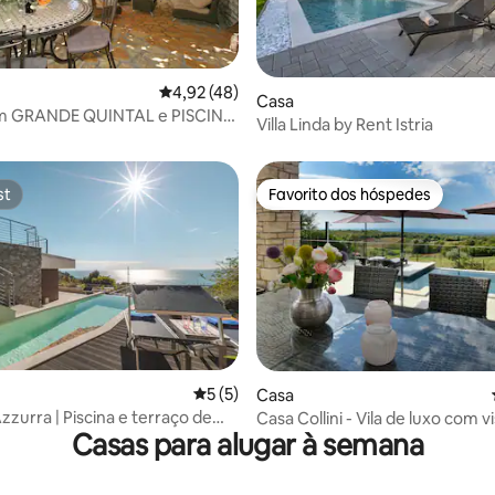
Classificação média de 4,92 em 5 estrelas, 4
4,92 (48)
 de 5 em 5 estrelas, 23avaliações
Casa
m GRANDE QUINTAL e PISCINA
Villa Linda by Rent Istria
o de Ístria
st
Favorito dos hóspedes
st
Favorito dos hóspedes
 de 5 em 5 estrelas, 76avaliações
Classificação média de 5 em 5 estrelas, 
5 (5)
Casa
zzurra | Piscina e terraço de
Casa Collini - Vila de luxo com v
Casas para alugar à semana
acionamento gratuito
mar e piscina