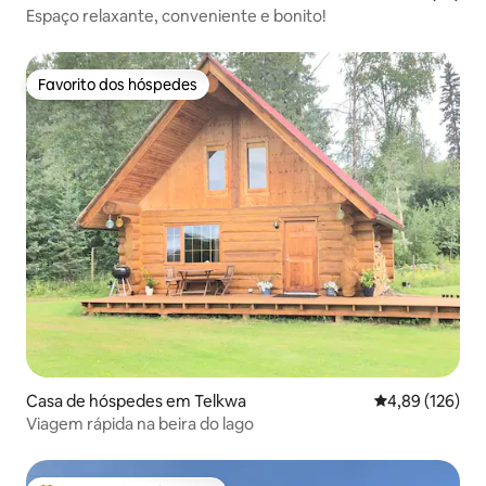
Espaço relaxante, conveniente e bonito!
Favorito dos hóspedes
Favorito dos hóspedes
Casa de hóspedes em Telkwa
Classificação 
4,89 (126)
Viagem rápida na beira do lago