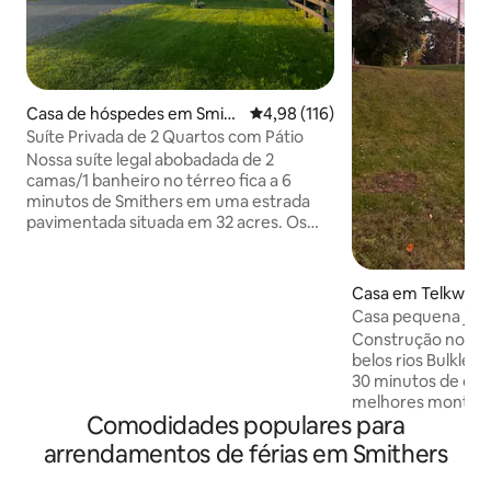
Casa de hóspedes em Smith
Classificação média de 4,98 em 5
4,98 (116)
ers
Suíte Privada de 2 Quartos com Pátio
Nossa suíte legal abobadada de 2
camas/1 banheiro no térreo fica a 6
minutos de Smithers em uma estrada
pavimentada situada em 32 acres. Os
quartos estão conectados. Cozinha
totalmente abastecida. Berço dobrável
com lençóis para o seu bebê. Desculpe,
Casa em Telkwa
não são permitidos animais de
Casa pequena junto
estimação. Desfrute de um café da
Construção nova,
manhã complementar (valor adicionado
belos rios Bulkley 
de US$ 20). Nossos ovos frescos da
30 minutos de car
fazenda, juntamente com pão de
melhores montanh
colheita da nossa padaria local. Além
Comodidades populares para
neve. Micro-ondas
disso, cafeteira Keurig, cápsulas de café,
opções para fazer
arrendamentos de férias em Smithers
creme, açúcar, etc. Espaço no local para
caça, natação, ca
estacionamento de barcos e veículos
que o Bulkley Vall