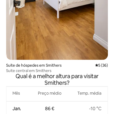
Suíte de hóspedes em Smithers
Classifica
5 (36)
Suite central em Smithers
Qual é a melhor altura para visitar
Smithers?
Mês
Preço médio
Temp. média
Jan.
86 €
-10 °C