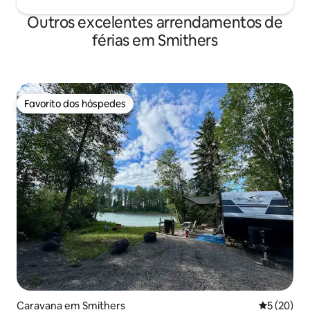
Outros excelentes arrendamentos de
férias em Smithers
Favorito dos hóspedes
Favorito dos hóspedes
Caravana em Smithers
Classifica
5 (20)