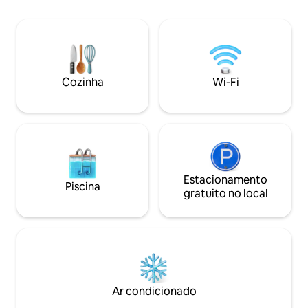
recreativos. Aproveite sua estadia na
A 15 minutos de c
bela Smithers, BC.
Smithers para toda
necessidades, com
transportes mesmo
Estacionamento pa
estacionamento ad
Cozinha
Wi-Fi
autocaravanas, re
baixo. Vários tril
ginásio 24 horas po
semana a 1,5 km
Estacionamento
Piscina
gratuito no local
Ar condicionado