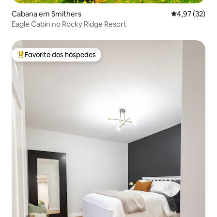
Cabana em Smithers
Classificação
4,97 (32)
Eagle Cabin no Rocky Ridge Resort
Favorito dos hóspedes
Favoritos dos hóspedes mais apreciados