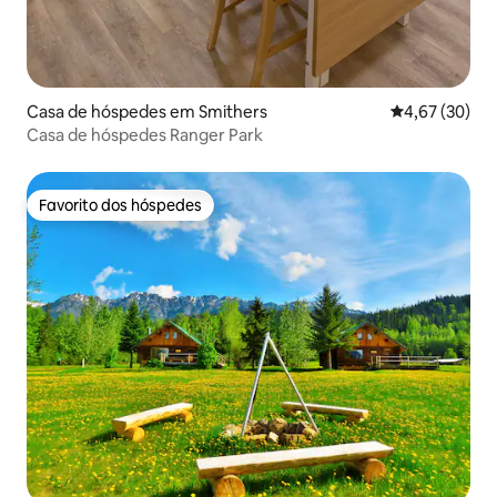
Casa de hóspedes em Smithers
Classificação
4,67 (30)
Casa de hóspedes Ranger Park
Favorito dos hóspedes
Favorito dos hóspedes