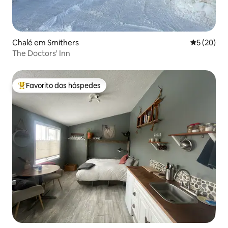
Chalé em Smithers
Classifica
5 (20)
The Doctors' Inn
Favorito dos hóspedes
Favoritos dos hóspedes mais apreciados