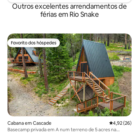
Outros excelentes arrendamentos de
férias em Rio Snake
Favorito dos hóspedes
Favorito dos hóspedes
Cabana em Cascade
Classificação
4,92 (26)
Basecamp privada em A num terreno de 5 acres na
fronteira com o BLM