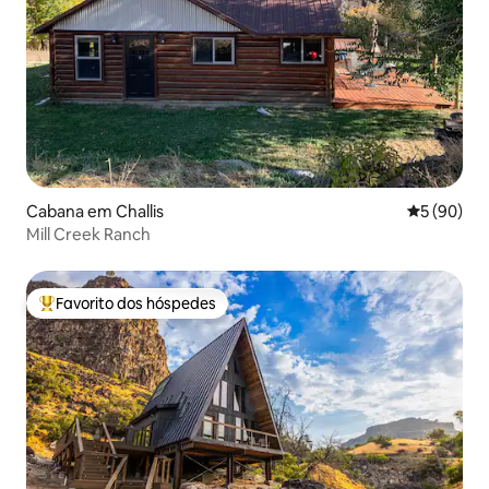
Cabana em Challis
Classifica
5 (90)
Mill Creek Ranch
Favorito dos hóspedes
Favoritos dos hóspedes mais apreciados