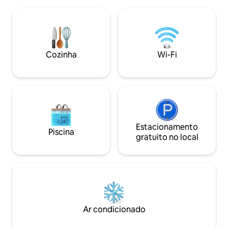
descontrair. Desf
banheiro e cozinha recentemente
check-in autóno
atualizados. A uma curta distância de 10
privada/porta com
minutos de carro, você pode se divertir
localizado perto de 
com golfe, flutuação no rio, rafting de
para caminhadas e
nível mundial, caminhadas, quadriciclo,
montanha, este re
Cozinha
Wi-Fi
mountain bike e mergulho em algumas
oferece o equilíbr
fontes termais icônicas!"
isolamento e acess
ar livre.
Estacionamento
Piscina
gratuito no local
Ar condicionado