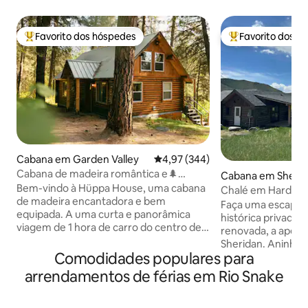
Favorito dos hóspedes
Favorito dos h
Favoritos dos hóspedes mais apreciados
Favoritos dos hó
Cabana em Garden Valley
Classificação média de 4,97 em 5
4,97 (344)
Cabana de madeira romântica e🌲
Cabana em Sheri
moderna com 2 camas na floresta 🪵
Bem-vindo à Hüppa House, uma cabana
Chalé em Hardy Hi
de madeira encantadora e bem
Faça uma escapade
equipada. A uma curta e panorâmica
histórica privada
viagem de 1 hora de carro do centro de
renovada, a apenas
Boise até este oásis entre os pinheiros,
Sheridan. Aninhad
recentemente atualizado com
Comodidades populares para
montanhas, com v
comodidades modernas, como
para as montanhas
arrendamentos de férias em Rio Snake
dispositivos inteligentes, móveis de alta
inesquecíveis ent
qualidade, roupas de cama de luxo,
é o lugar perfeito 
toques de design detalhados e um