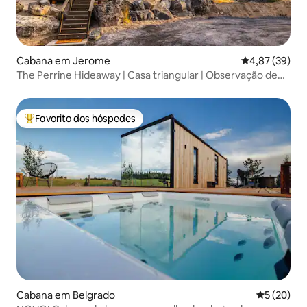
Cabana em Jerome
Classificação
4,87 (39)
The Perrine Hideaway | Casa triangular | Observação de
estrelas
Favorito dos hóspedes
Favoritos dos hóspedes mais apreciados
Cabana em Belgrado
Classifica
5 (20)