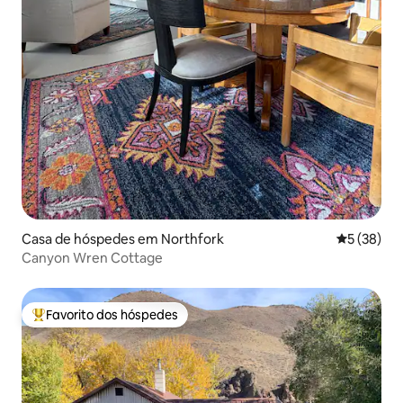
Casa de hóspedes em Northfork
Classifica
5 (38)
Canyon Wren Cottage
Favorito dos hóspedes
Favoritos dos hóspedes mais apreciados