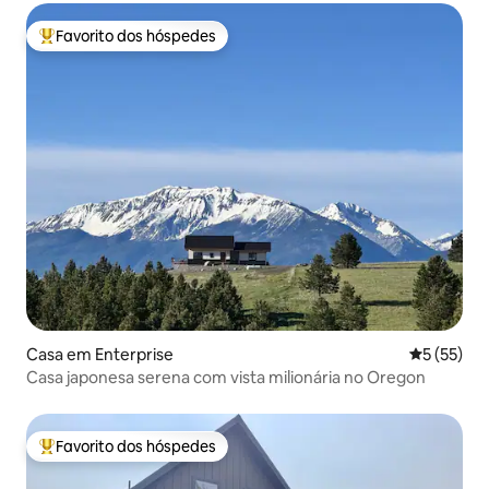
Favorito dos hóspedes
Favoritos dos hóspedes mais apreciados
Casa em Enterprise
Classifica
5 (55)
Casa japonesa serena com vista milionária no Oregon
Favorito dos hóspedes
Favoritos dos hóspedes mais apreciados