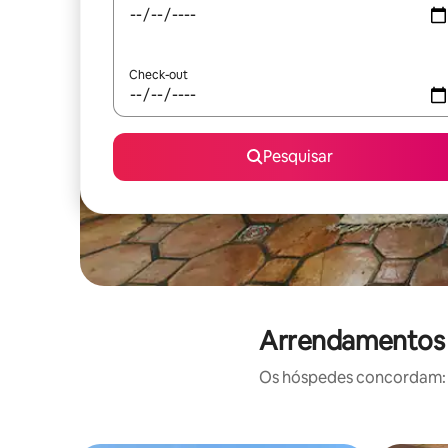
Check-out
Pesquisar
Arrendamentos d
Os hóspedes concordam: e