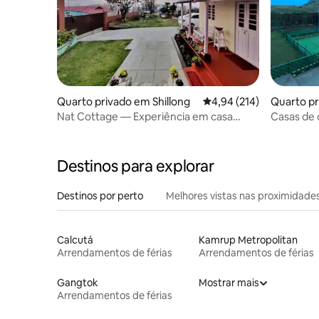
Quarto privado em Shillong
Classificação média de 
4,94 (214)
Quarto pr
Hills
Nat Cottage — Experiência em casa
Casas de
vintage | Suíte
Destinos para explorar
Destinos por perto
Melhores vistas nas proximidade
Calcutá
Kamrup Metropolitan
Arrendamentos de férias
Arrendamentos de férias
Gangtok
Mostrar mais
Arrendamentos de férias