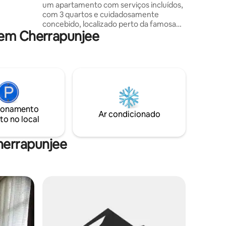
um apartamento com serviços incluídos,
acolhedora
com 3 quartos e cuidadosamente
stadia
concebido, localizado perto da famosa
cesso a
 em Cherrapunjee
zona de Windermere Resort, em
Shillong. Ideal para famílias, pequenos
as curtas
grupos e para quem viaja em trabalho, o
nosso apartamento combina interiores
modernos com um ambiente calmo,
impecavelmente limpo e confortável.
Uma das maiores vantagens do SLEEK
STAY é a sua proximidade a alguns dos
ionamento
melhores cafés e restaurantes de
Ar condicionado
to no local
Shillong, o que proporciona aos
hóspedes excelentes opções de
restauração a uma curta distância.
herrapunjee