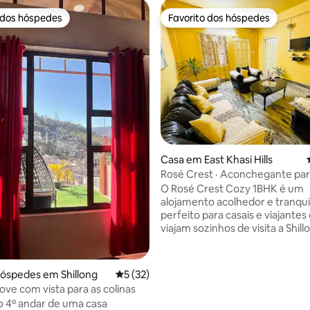
 dos hóspedes
Favorito dos hóspedes
 dos hóspedes
Favorito dos hóspedes
Casa em East Khasi Hills
Rosé Crest · Aconchegante para
quarto e cozinha · Gerador de
O Rosé Crest Cozy 1BHK é um
emergência
alojamento acolhedor e tranqui
perfeito para casais e viajantes
viajam sozinhos de visita a Shill
Desfrute de uma sala de estar
acolhedora, de um quarto conf
de uma cozinha para preparar 
 4,97 em 5 estrelas, 64avaliações
hóspedes em Shillong
Classificação média de 5 em 5 estrelas, 3
5 (32)
leves e de uma casa de banho 
ove com vista para as colinas
água quente – tudo concebido
o 4º andar de uma casa
estadia relaxante e confortável. Back