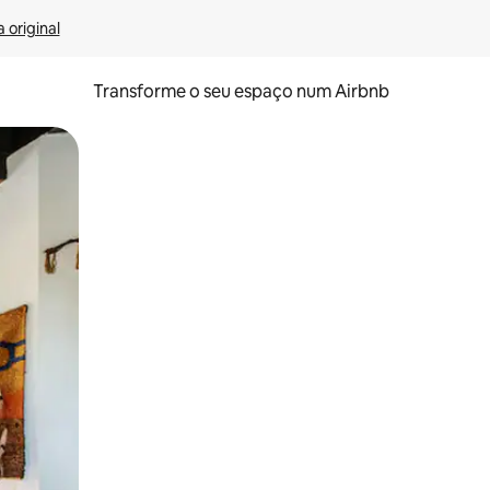
 original
Transforme o seu espaço num Airbnb
tos de toque ou deslize.