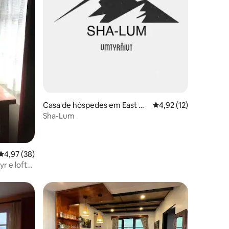
Casa de hóspedes em East Kh
Classificação média d
4,92 (12)
5avaliações
asi Hills
Sha-Lum
Classificação média de 4,97 em 5 estrelas, 38avaliações
4,97 (38)
r e loft
preciados