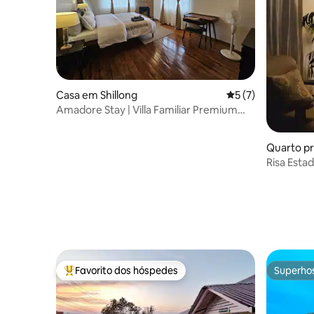
Casa em Shillong
Classificação médi
5 (7)
Amadore Stay | Villa Familiar Premium
Shillong
Quarto pr
Risa Estadia em casa de família na
floresta
Favorito dos hóspedes
Superho
Favoritos dos hóspedes mais apreciados
Superho