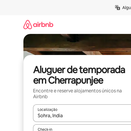
Saltar
Algu
para
o
conteúdo
Aluguer de temporada
em Cherrapunjee
Encontre e reserve alojamentos únicos na
Airbnb
Localização
Quando os resultados estiverem disponíveis, nav
Check-in