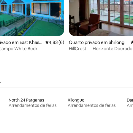
4,94 em 5 estrelas, 214avaliações
ivado em East Khasi
Classificação média de 4,83 em 5 estrelas, 
4,83 (6)
Quarto privado em Shillong
C
 campo White Buck
HillCrest — Horizonte Dourado
s
North 24 Parganas
Xilongue
Dar
Arrendamentos de férias
Arrendamentos de férias
Arr