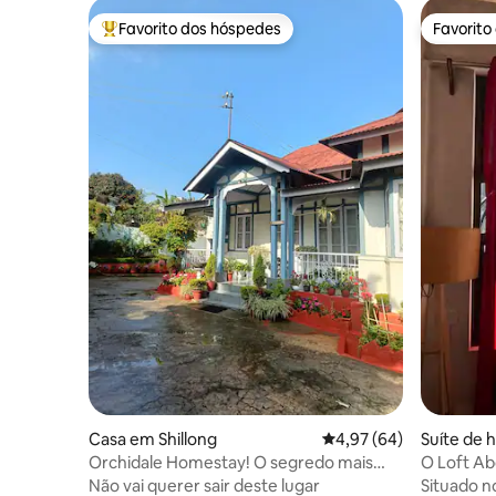
Favorito dos hóspedes
Favorito
Favoritos dos hóspedes mais apreciados
Favorito
Casa em Shillong
Classificação média de
4,97 (64)
Suíte de 
Orchidale Homestay! O segredo mais
O Loft Ab
bem guardado de Shillong!
Não vai querer sair deste lugar
Situado n