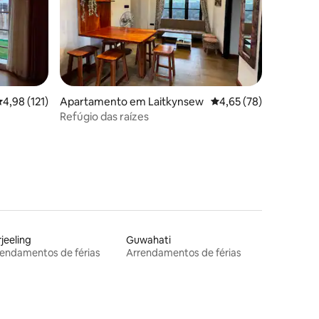
6avaliações
lassificação média de 4,98 em 5 estrelas, 121avaliações
4,98 (121)
Apartamento em Laitkynsew
Classificação média de
4,65 (78)
Refúgio das raízes
jeeling
Guwahati
endamentos de férias
Arrendamentos de férias