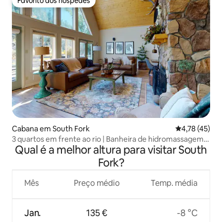
Favorito dos hóspedes
Favorito dos hóspedes
Cabana em South Fork
Classificação
4,78 (45)
3 quartos em frente ao rio | Banheira de hidromassagem |
Qual é a melhor altura para visitar South
Lareira | Deck
Fork?
Mês
Preço médio
Temp. média
Jan.
135 €
-8 °C