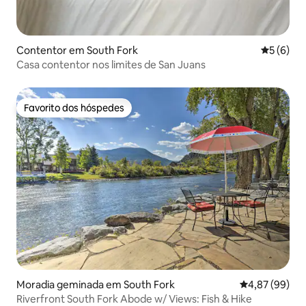
Contentor em South Fork
Classific
5 (6)
Casa contentor nos limites de San Juans
Favorito dos hóspedes
Favorito dos hóspedes
Moradia geminada em South Fork
Classificação 
4,87 (99)
Riverfront South Fork Abode w/ Views: Fish & Hike