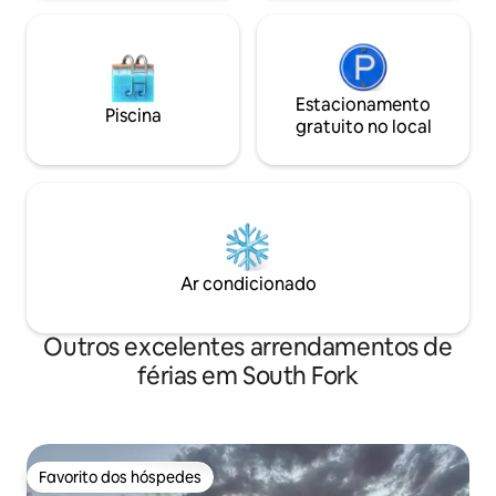
Área de esqui de Wolf Creek - 27 km
Centro de South Fork Lojas e
restaurantes locais Trilhas na montanha
DIVERSÃO EM QUATRO ESTAÇÕES:
VERÃO: Caminhadas na montanha
Estacionamento
Piscina
Passeio a cavalo Campos de golfe
gratuito no local
INVERNO: Esqui de nível mundial
Passeios de trenó panorâmicos Raquete
de neve Depois de suas aventuras na
montanha, acenda o fogo para uma
noite aconchegante com chocolate
quente, prepare o jantar na grelha e
mergulhe na sua banheira de
Ar condicionado
hidromassagem privada sob as estrelas.
Sua escapada perfeita na montanha
espera por você em South Fork! 🌲 ♨️ ⛷️
Outros excelentes arrendamentos de
férias em South Fork
Favorito dos hóspedes
Favorito dos hóspedes