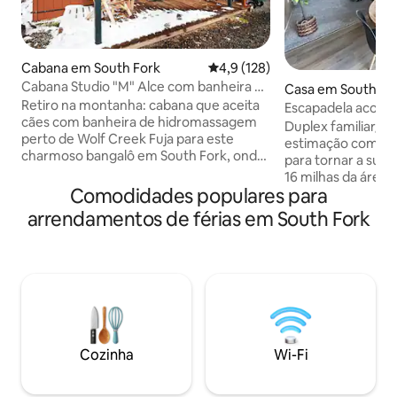
Cabana em South Fork
Classificação média de 4,9 em 5
4,9 (128)
Cabana Studio "M" Alce com banheira de
Casa em South Fo
hidromassagem privada
Retiro na montanha: cabana que aceita
Escapadela acolh
cães com banheira de hidromassagem
Fork*Sauna*Larei
Duplex familiar/a
perto de Wolf Creek Fuja para este
estimação com ót
charmoso bangalô em South Fork, onde
para tornar a sua e
o conforto rústico encontra
16 milhas da área 
comodidades modernas. A apenas 27
Comodidades populares para
Creek. O nosso e
km das encostas de Wolf Creek, com
ponto de partida 
arrendamentos de férias em South Fork
uma banheira de hidromassagem
pesca, rafting e tr
privativa para banhos pós-aventura.
Convenientemente 
Perfeito para você e seu amigo de
HWY 160 para fácil
quatro patas! 🐕 CONFORTOS DA✨
Aconchegue-se co
CABANA: Banheira de hidromassagem
uma sauna infrave
privada Lareira aconchegante
lareira com vistas
Configuração básica da cozinha
aventuras. A cas
Grelhador a gás Wi-Fi gratuito TV de tela
visitada por veado
Cozinha
Wi-Fi
plana Adequado para cães (taxa de
selvagens. A uma c
animal de estimação se aplica)
South Fork Visitor 
VANTAGENS DA🏔️ LOCALIZAÇÃO: