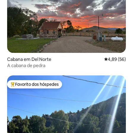
Cabana em Del Norte
Classificação 
4,89 (56)
A cabana de pedra
Favorito dos hóspedes
Favoritos dos hóspedes mais apreciados