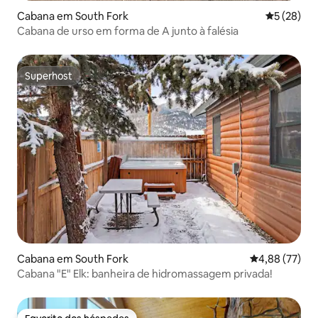
Cabana em South Fork
Classifica
5 (28)
Cabana de urso em forma de A junto à falésia
Superhost
Superhost
Cabana em South Fork
Classificação
4,88 (77)
Cabana "E" Elk: banheira de hidromassagem privada!