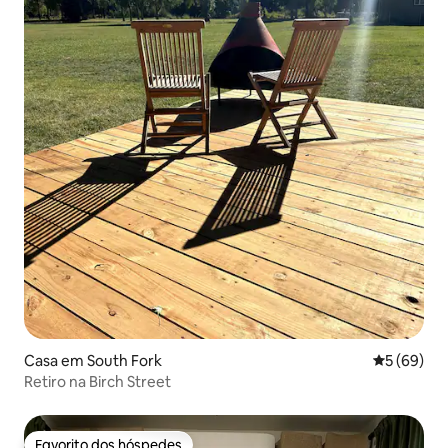
Casa em South Fork
Classifica
5 (69)
Retiro na Birch Street
Favorito dos hóspedes