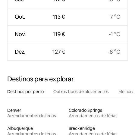
Out.
113 €
7 °C
Nov.
119 €
-1 °C
Dez.
127 €
-8 °C
Destinos para explorar
Destinos por perto
Outros tipos de alojamentos
Melhores
Denver
Colorado Springs
Arrendamentos de férias
Arrendamentos de férias
Albuquerque
Breckenridge
Arrendamentos de férias
Arrendamentos de férias