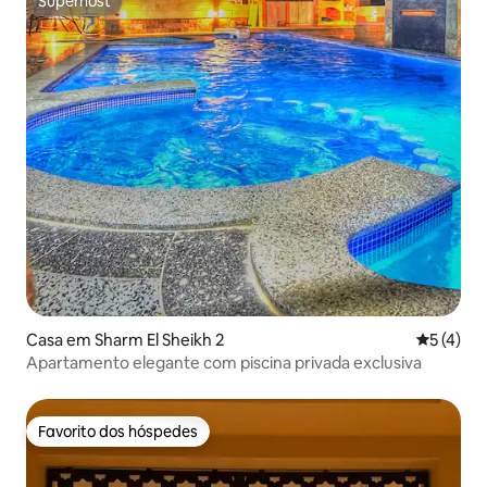
Superhost
Superhost
Casa em Sharm El Sheikh 2
Classific
5 (4)
Apartamento elegante com piscina privada exclusiva
Favorito dos hóspedes
Favorito dos hóspedes