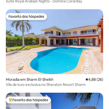
Suite Royal Arabian Nights - Domina Coral Bay
Favorito dos hóspedes
Favorito dos hóspedes
Moradia em Sharm El-Sheikh
Classificação 
4,88 (26)
Vila de luxo exclusiva no Sheraton Resort Sharm
Favorito dos hóspedes
Favoritos dos hóspedes mais apreciados