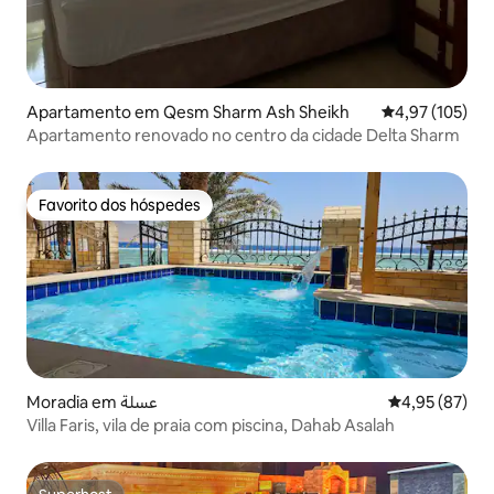
Apartamento em Qesm Sharm Ash Sheikh
Classificação 
4,97 (105)
Apartamento renovado no centro da cidade Delta Sharm
Favorito dos hóspedes
Favorito dos hóspedes
Moradia em عسلة
Classificação
4,95 (87)
Villa Faris, vila de praia com piscina, Dahab Asalah