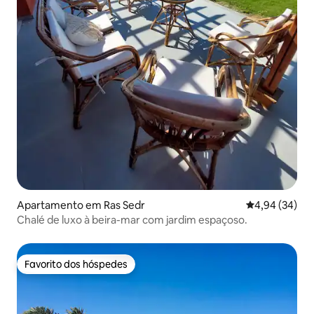
Apartamento em Ras Sedr
Classificação 
4,94 (34)
Chalé de luxo à beira-mar com jardim espaçoso.
Favorito dos hóspedes
Favorito dos hóspedes