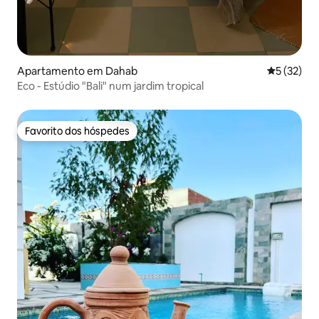
Apartamento em Dahab
Classifica
5 (32)
Eco - Estúdio "Bali" num jardim tropical
Favorito dos hóspedes
Favorito dos hóspedes