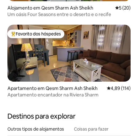
Alojamento em Qesm Sharm Ash Sheikh
Classifica
5 (20)
Um oásis Four Seasons entre o deserto e o recife
Favorito dos hóspedes
Favoritos dos hóspedes mais apreciados
Apartamento em Qesm Sharm Ash Sheikh
Classificação 
4,89 (114)
Apartamento encantador na Riviera Sharm
Destinos para explorar
Outros tipos de alojamentos
Coisas para fazer