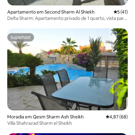
Apartamento em Second Sharm Al Shiekh
Classifica
5 (41)
Delta Sharm: Apartamento privado de 1 quarto, vista para
a piscina
Superhost
Superhost
Moradia em Qesm Sharm Ash Sheikh
Classificação 
4,87 (68)
Villa Shahrazad Sharm el Sheikh