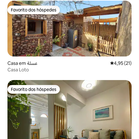
Favorito dos hóspedes
Favorito dos hóspedes
Casa em عسلة
Classificação
4,95 (21)
Casa Loto
Favorito dos hóspedes
Favorito dos hóspedes