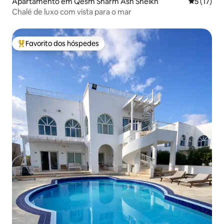
Apartamento em Qesm Sharm Ash Sheikh
Classifica
5 (17)
Chalé de luxo com vista para o mar
Favorito dos hóspedes
Favoritos dos hóspedes mais apreciados