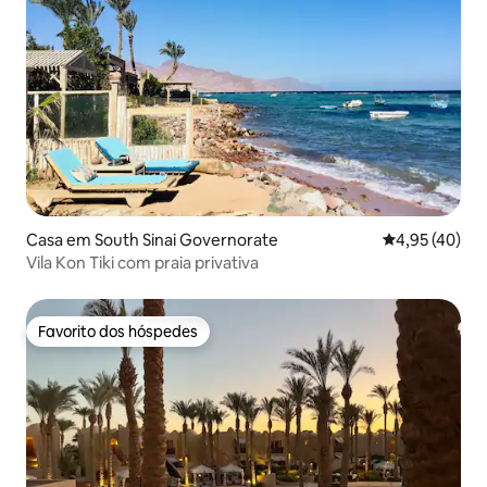
Casa em South Sinai Governorate
Classificação
4,95 (40)
Vila Kon Tiki com praia privativa
Favorito dos hóspedes
Favorito dos hóspedes