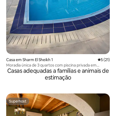
Casa em Sharm El Sheikh 1
Classifica
5 (21)
Moradia única de 3 quartos com piscina privada em
Casas adequadas a famílias e animais de
Hadaba
estimação
Superhost
Superhost