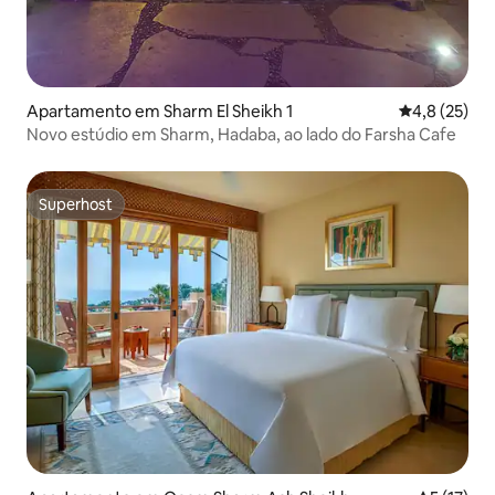
Apartamento em Sharm El Sheikh 1
Classificaçã
4,8 (25)
Novo estúdio em Sharm, Hadaba, ao lado do Farsha Cafe
Superhost
Superhost