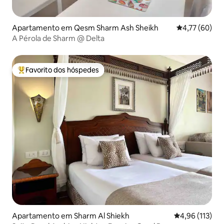
Apartamento em Qesm Sharm Ash Sheikh
Classificação
4,77 (60)
A Pérola de Sharm @ Delta
Favorito dos hóspedes
Favoritos dos hóspedes mais apreciados
Apartamento em Sharm Al Shiekh
Classificação 
4,96 (113)