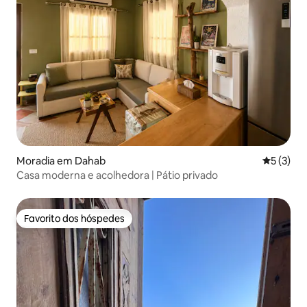
Moradia em Dahab
Classific
5 (3)
Casa moderna e acolhedora | Pátio privado
Favorito dos hóspedes
Favorito dos hóspedes