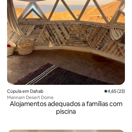
Cúpula em Dahab
Classificação
4,65 (23)
Mannam Desert Dome
Alojamentos adequados a famílias com
piscina