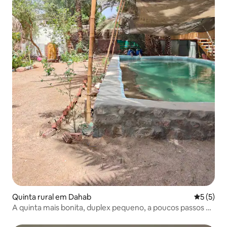
Quinta rural em Dahab
Classific
5 (5)
A quinta mais bonita, duplex pequeno, a poucos passos da
praia.