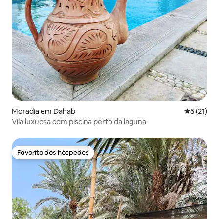
Moradia em Dahab
Classifica
5 (21)
Vila luxuosa com piscina perto da laguna
Favorito dos hóspedes
Favorito dos hóspedes