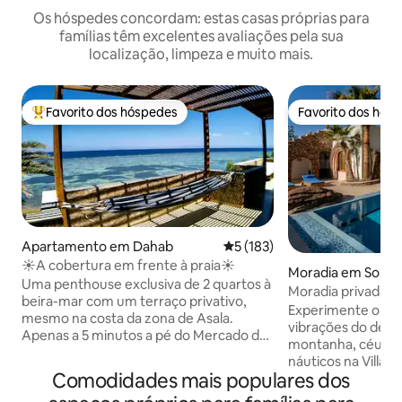
Os hóspedes concordam: estas casas próprias para
famílias têm excelentes avaliações pela sua
localização, limpeza e muito mais.
Favorito dos hóspedes
Favorito dos hós
Favoritos dos hóspedes mais apreciados
Favorito dos hós
Apartamento em Dahab
Classificação média de 5 em 5
5 (183)
☀A cobertura em frente à praia☀
Moradia em South 
Uma penthouse exclusiva de 2 quartos à
orate
Moradia privada d
beira-mar com um terraço privativo,
quartos com piscin
Experimente o espí
mesmo na costa da zona de Asala.
vibrações do deser
Apenas a 5 minutos a pé do Mercado de
montanha, céus es
Asala, o principal mercado local de
náuticos na Villa K
Dahab. O início do passeio turístico
Comodidades mais populares dos
El Sheikh, ao lado
(extremidade norte) também fica a 5
Vermelho, fica a a