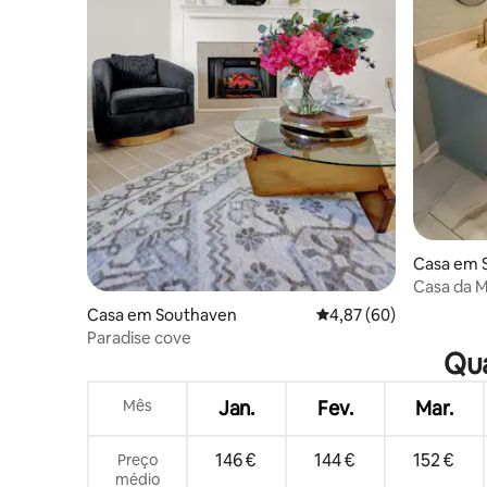
Casa em 
Casa da 
Tanger Ou
Casa em Southaven
Classificação média de
4,87 (60)
Paradise cove
Qua
Mês
Jan.
Fev.
Mar.
146 €
144 €
152 €
Preço
médio