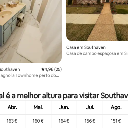
Casa em Southaven
Casa de campo espaçosa em Si
Southaven
Classificação média de 4,96 em 5 estrelas, 2
4,96 (25)
Magnolia Townhome perto do
tlet Mall
 4,87 em 5 estrelas, 60avaliações
l é a melhor altura para visitar Southa
Abr.
Mai.
Jun.
Jul.
Ago.
163 €
160 €
164 €
156 €
151 €