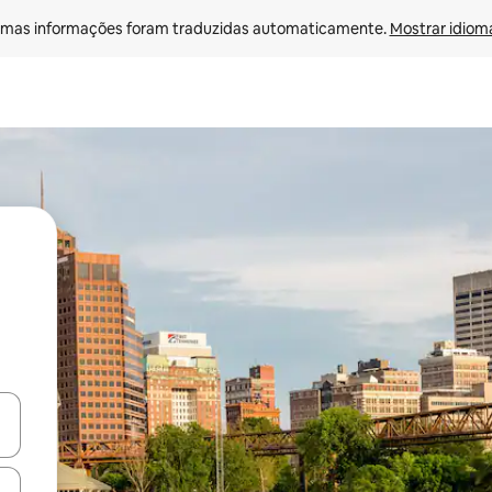
mas informações foram traduzidas automaticamente. 
Mostrar idioma
egue com as teclas de seta para cima e para baixo ou explore com ges