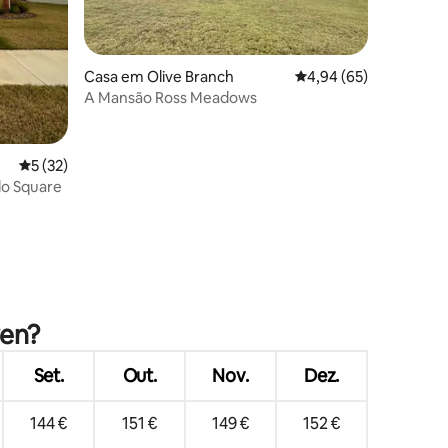
Casa em Olive Branch
Classificação média de
4,94 (65)
A Mansão Ross Meadows
Classificação média de 5 em 5 estrelas, 32avaliações
5 (32)
lo Square
5avaliações
ven?
Set.
Out.
Nov.
Dez.
144 €
151 €
149 €
152 €