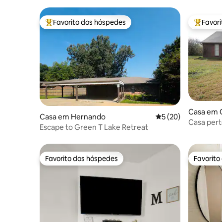
Favorito dos hóspedes
Favor
Favoritos dos hóspedes mais apreciados
Favorito
Casa em O
Casa em Hernando
Classificação média
5 (20)
Casa pert
Escape to Green T Lake Retreat
Favorito dos hóspedes
Favorito
Favorito dos hóspedes
Favorito