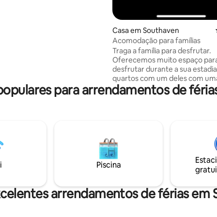
Casa em Southaven
Acomodação para famílias
Traga a família para desfrutar.
Oferecemos muito espaço par
desfrutar durante a sua estadia
quartos com um deles com um
opulares para arrendamentos de féria
air hockey de tamanho complet
oferece um pátio coberto para 
e desfrutar também. A casa es
localizada numa agradável e tra
enseada no condado de DeSoto
casa é conveniente para muito
restaurantes excelentes e cois
fazer. O centro de Memphis t
Estac
a apenas 25 minutos de carro. 
i
Piscina
gratui
relaxe e divirta-se. Nota - Esta é uma
casa para não fumadores e não
moradores locais, com alguma
celentes arrendamentos de férias em
exceções.