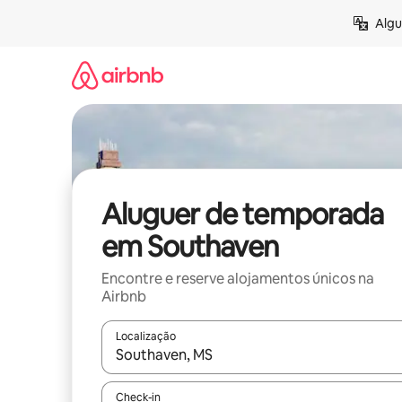
Saltar
Algu
para
o
conteúdo
Aluguer de temporada
em Southaven
Encontre e reserve alojamentos únicos na
Airbnb
Localização
Quando os resultados estiverem disponíveis, nav
Check-in