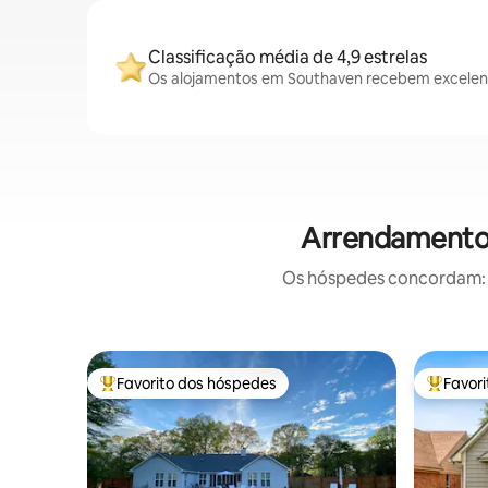
Classificação média de 4,9 estrelas
Os alojamentos em Southaven recebem excelente
Arrendamentos
Os hóspedes concordam: e
Favorito dos hóspedes
Favor
Favoritos dos hóspedes mais apreciados
Favorito