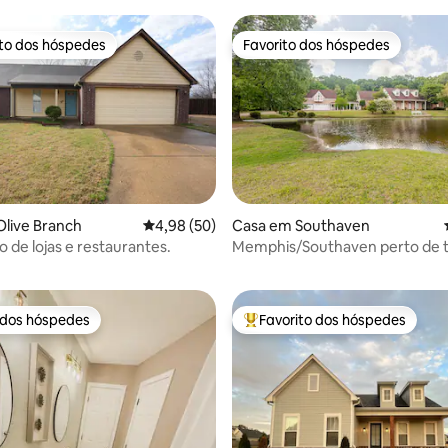
ito dos hóspedes
Favorito dos hóspedes
s dos hóspedes mais apreciados
Favorito dos hóspedes
live Branch
Classificação média de 4,98 em 5 estrelas, 5
4,98 (50)
Casa em Southaven
 de 5 em 5 estrelas, 20avaliações
o de lojas e restaurantes.
Memphis/Southaven perto de 
 dos hóspedes
Favorito dos hóspedes
 dos hóspedes
Favoritos dos hóspedes mais a