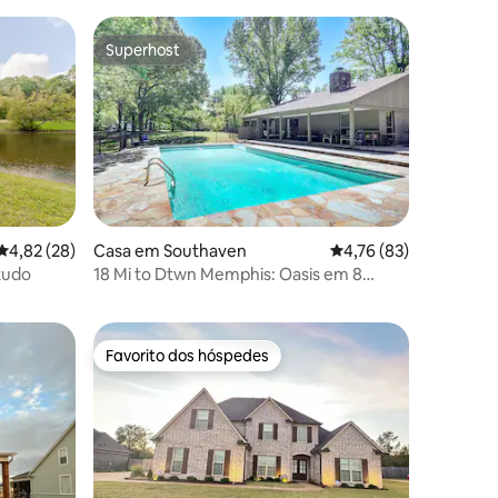
Superhost
Superhost
0avaliações
Classificação média de 4,82 em 5 estrelas, 28avaliações
4,82 (28)
Casa em Southaven
Classificação média d
4,76 (83)
tudo
18 Mi to Dtwn Memphis: Oasis em 8
Acres!
Favorito dos hóspedes
preciados
Favorito dos hóspedes