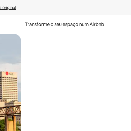
 original
Transforme o seu espaço num Airbnb
tos de toque ou deslize.