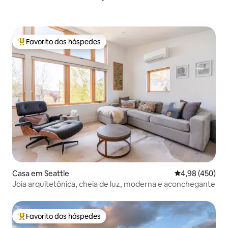
Favorito dos hóspedes
Favoritos dos hóspedes mais apreciados
Casa em Seattle
Classificação m
4,98 (450)
Joia arquitetônica, cheia de luz, moderna e aconchegante
Favorito dos hóspedes
Favoritos dos hóspedes mais apreciados