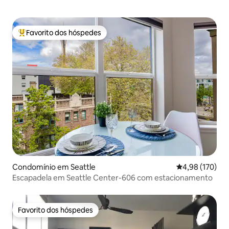
Favorito dos hóspedes
Favoritos dos hóspedes mais apreciados
Condomínio em Seattle
Classificação 
4,98 (170)
Escapadela em Seattle Center-606 com estacionamento
Favorito dos hóspedes
Favorito dos hóspedes