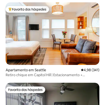
Favorito dos hóspedes
Favoritos dos hóspedes mais apreciados
Apartamento em Seattle
Classificação 
4,98 (341)
Retiro chique em Capitol Hill | Estacionamento +
carregador para veículos elétricos
Favorito dos hóspedes
Favorito dos hóspedes