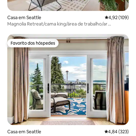
Casa em Seattle
Classificação 
4,92 (109)
Magnolia Retreat/cama king/área de trabalho/ar
condicionado
Favorito dos hóspedes
Favorito dos hóspedes
Casa em Seattle
Classificação m
4,84 (323)