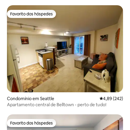
Seattle!
Favorito dos hóspedes
Favorito dos hóspedes
Condomínio em Seattle
Classificação m
4,89 (242)
Apartamento central de Belltown - perto de tudo!
Favorito dos hóspedes
Favorito dos hóspedes