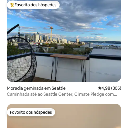
Favorito dos hóspedes
Favoritos dos hóspedes mais apreciados
Moradia geminada em Seattle
Classificação m
4,98 (305)
Caminhada até ao Seattle Center, Climate Pledge com
estacionamento!
Favorito dos hóspedes
Favorito dos hóspedes