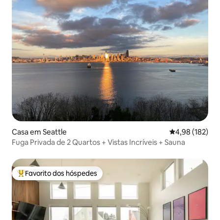
Casa em Seattle
Classificação 
4,98 (182)
Fuga Privada de 2 Quartos + Vistas Incríveis + Sauna
Favorito dos hóspedes
Favoritos dos hóspedes mais apreciados