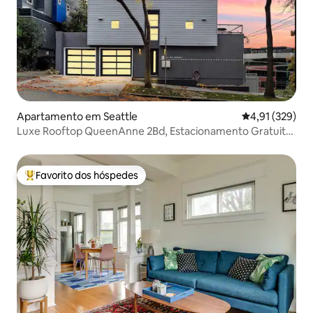
Apartamento em Seattle
Classificação 
4,91 (329)
Luxe Rooftop QueenAnne 2Bd, Estacionamento Gratuito,
Perto de DT
Favorito dos hóspedes
Favoritos dos hóspedes mais apreciados