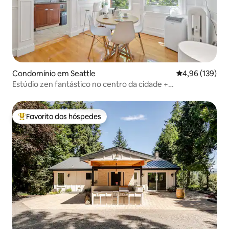
Condomínio em Seattle
Classificação 
4,96 (139)
Estúdio zen fantástico no centro da cidade +
estacionamento gratuito
Favorito dos hóspedes
Favoritos dos hóspedes mais apreciados