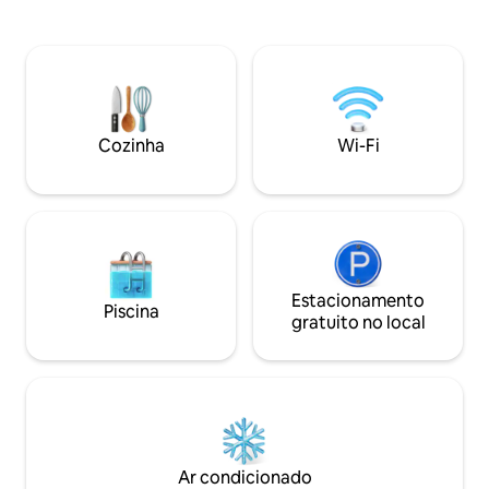
Este luxuoso loft projetado por Graham
Distrito Central, p
Baba é uma obra de arte. Pisos de
Capitol Hill, Bellt
concreto polido em toda parte, armários
arenas desportivas
e embutidos de nogueira, detalhes de
é um morador local
parede de aço enegrecido, estrutura de
disponível para g
aço exposta, teto de abeto natural e
estadia de 5 estrelas * Não
acessórios de banho e cozinha
permitidas crianç
Cozinha
Wi-Fi
requintados expressam uma paleta de
materiais do Noroeste. Wi-Fi em todo o
local, servindo velocidades de Internet
WaveG de 1 GB e TV 4k com Amazon
Fire TV. Você tem o controle do lugar! Há
muitos armários abertos gratuitos para
você usar. Eu sempre desfaz
completamente a mala quando viajo e
Estacionamento
Piscina
recomendo que você faça isso! South
gratuito no local
Lake Union (SLU) é o centro das
indústrias de tecnologia e biotecnologia
de Seattle durante o dia. Tenha uma
noite relaxante em um ótimo
restaurante ou bar boutique. É acessível
a pé em todas as direções para os
grandes destinos de Seattle, incluindo o
Ar condicionado
Space Needle. O SLU Seattle Streetcar