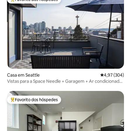
Favoritos dos hóspedes mais apreciados
Casa em Seattle
Classificação m
4,97 (304)
Vistas para a Space Needle + Garagem + Ar condicionado
+ Aceita animais de estimação
Favorito dos hóspedes
Favoritos dos hóspedes mais apreciados