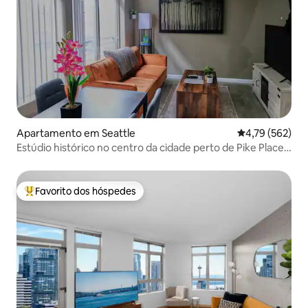
Apartamento em Seattle
Classificação 
4,79 (562)
Estúdio histórico no centro da cidade perto de Pike Place
+ estacionamento
Favorito dos hóspedes
Favoritos dos hóspedes mais apreciados