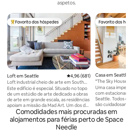
aspetos.
Favorito dos hóspedes
Favorito dos hós
Favoritos dos hóspedes mais apreciados
Favorito dos hós
Casa em Seattle
Loft em Seattle
Classificação média de 4,96 em 5
4,96 (681)
“The Sky House” 
Loft industrial cheio de arte em South
queen, 2 casas de 
Uma casa impecáv
Lake Union
Este edifício é especial. Situado no topo
com estacionamen
de um estúdio de arte dedicado a obras
Seattle. Todos os 
de arte em grande escala, as residências
são cuidadosamen
apoiam a missão da Mad Art. Um dos dez
trazer uma sensaç
Comodidades mais procuradas em
lofts de 2 andares, este apresenta 750
e calma. O mobiliár
pés quadrados (70 metros quadrados),
alojamentos para férias perto de Space
elegante, e a área
além de um deck e acesso a um deck
Needle
um design interior
comum no telhado com churrasqueira.
luz e espaço. Localizado no moderno