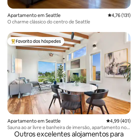
Apartamento em Seattle
Classificação 
4,76 (131)
O charme clássico do centro de Seattle
Favorito dos hóspedes
Favoritos dos hóspedes mais apreciados
Apartamento em Seattle
Classificação 
4,99 (401)
Sauna ao ar livre e banheira de imersão, apartamento no
Outros excelentes alojamentos para
último andar