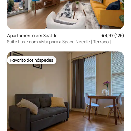
Apartamento em Seattle
Classificação 
4,97 (126)
Suite Luxe com vista para a Space Needle | Terraço |
Estacionamento
Favorito dos hóspedes
Favorito dos hóspedes