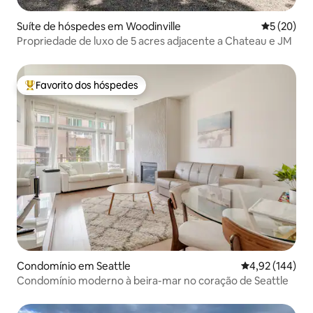
Suíte de hóspedes em Woodinville
Classifica
5 (20)
Propriedade de luxo de 5 acres adjacente a Chateau e JM
Favorito dos hóspedes
Favoritos dos hóspedes mais apreciados
Condomínio em Seattle
Classificação 
4,92 (144)
Condomínio moderno à beira-mar no coração de Seattle