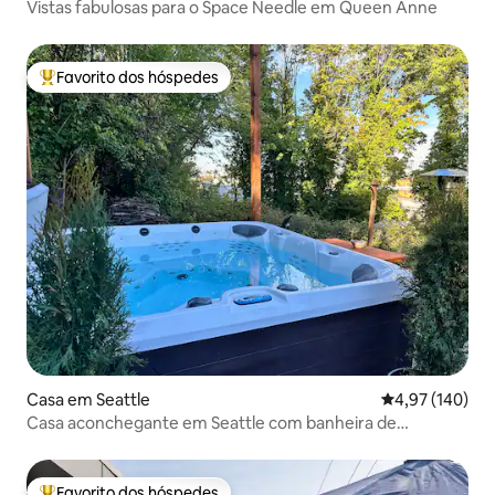
Vistas fabulosas para o Space Needle em Queen Anne
Favorito dos hóspedes
Favoritos dos hóspedes mais apreciados
Casa em Seattle
Classificação 
4,97 (140)
Casa aconchegante em Seattle com banheira de
hidromassagem e vista para o Space Needle
Favorito dos hóspedes