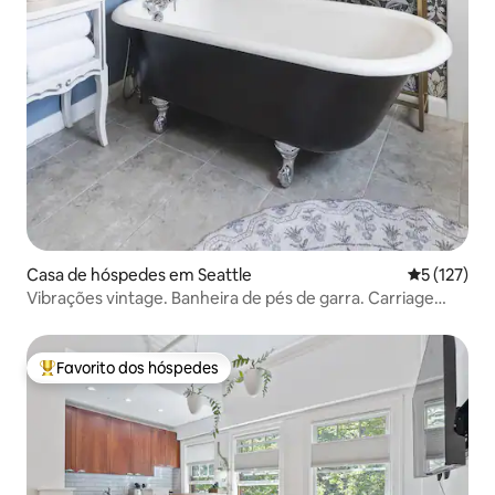
Casa de hóspedes em Seattle
Classificaç
5 (127)
Vibrações vintage. Banheira de pés de garra. Carriage
House
Favorito dos hóspedes
Favoritos dos hóspedes mais apreciados