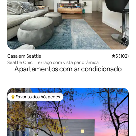
Casa em Seattle
Classificaç
5 (102)
Seattle Chic | Terraço com vista panorâmica
Apartamentos com ar condicionado
Favorito dos hóspedes
Favoritos dos hóspedes mais apreciados