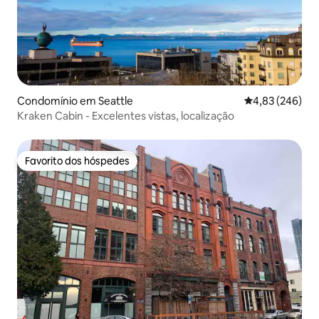
Condomínio em Seattle
Classificação m
4,83 (246)
Kraken Cabin - Excelentes vistas, localização
Favorito dos hóspedes
Favorito dos hóspedes