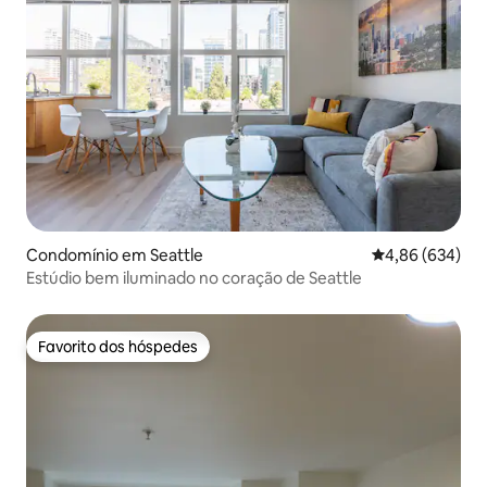
Condomínio em Seattle
Classificação m
4,86 (634)
Estúdio bem iluminado no coração de Seattle
Favorito dos hóspedes
Favorito dos hóspedes