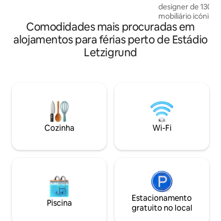
designer de 130 m²
2 minutos de comboio até à estação
mobiliário icónico
principal, 9 minutos de comboio até ao
Comodidades mais procuradas em
van der Rohe, Tho
aeroporto e 11 minutos de comboio até
charme industrial
ao Lago de Zurique (Tiefenbrunnen). A 3
alojamentos para férias perto de Estádio
luxuosos: banheir
minutos de supermercados, ginásios,
Letzigrund
cozinha moderna,
bares e discotecas
espaço suficiente 
Tranquilo, mas com
o elétrico e mercea
florestais e piscin
Uma casa privada
embutidos, máquin
tudo o que precis
Cozinha
Wi-Fi
inspiradora e luxu
Estacionamento
Piscina
gratuito no local