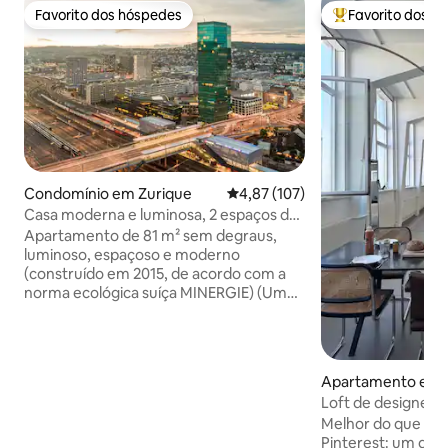
Favorito dos hóspedes
Favorito dos h
Favorito dos hóspedes
Favoritos dos hó
Condomínio em Zurique
Classificação média de 4,87 em 5
4,87 (107)
Casa moderna e luminosa, 2 espaços de
trabalho, varanda e piano
Apartamento de 81 m² sem degraus,
luminoso, espaçoso e moderno
(construído em 2015, de acordo com a
norma ecológica suíça MINERGIE) (Um
quarto de 30 m² no hotel em frente
pode custar até 450 CHF/noite) Colunas
SONOS, iluminação inteligente regulável,
piano digital e Internet por fibra! 🎶🎹💡
Apartamento em 
Parquê de madeira de luxo e
Loft de designer 
eletrodomésticos Miele. Inclui máquina
perto do Letzi Sta
Melhor do que o 
de lavar e secar roupa (o que é invulgar
Pinterest: um des
em apartamentos em Zurique)!