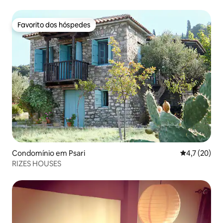
Favorito dos hóspedes
Favorito dos hóspedes
Condomínio em Psari
Classificaçã
4,7 (20)
RIZES HOUSES