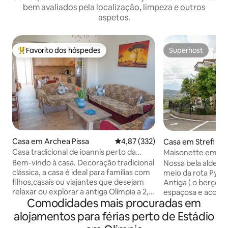
bem avaliados pela localização, limpeza e outros
aspetos.
Favorito dos hóspedes
Superhost
Favoritos dos hóspedes mais apreciados
Superhost
Casa em Archea Pissa
Classificação média de 4,87 em 5
4,87 (332)
Casa em Strefi
Casa tradicional de ioannis perto da
Maisonette em Str
antiga Olímpia
Bem-vindo à casa. Decoração tradicional
Nossa bela aldeia,
clássica, a casa é ideal para famílias com
meio da rota Pyrgos (a capital) e Olímpia
filhos,casais ou viajantes que desejam
Antiga ( o berço da Oli
relaxar ou explorar a antiga Olímpia a 2,5
espaçosa e acolhe
Comodidades mais procuradas em
km e do sítio arqueológico da antiga
goza de uma locali
Olímpia. casa no térreo O apartamento
com vistas panor
alojamentos para férias perto de Estádio
tem dois quartos, acomoda até 5
planície verde e 