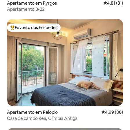
Apartamento em Pyrgos
Classificação
4,81 (31)
Apartamento B-22
Favorito dos hóspedes
Favoritos dos hóspedes mais apreciados
Apartamento em Pelopio
Classificação 
4,99 (80)
Casa de campo Rea, Olímpia Antiga