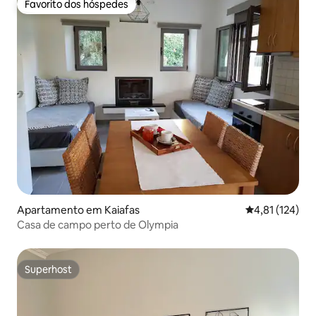
Favorito dos hóspedes
Favorito dos hóspedes
Apartamento em Kaiafas
Classificação 
4,81 (124)
Casa de campo perto de Olympia
Superhost
Superhost