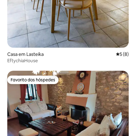
Casa em Lasteika
Classific
5 (8)
EftychiaHouse
Favorito dos hóspedes
Favorito dos hóspedes