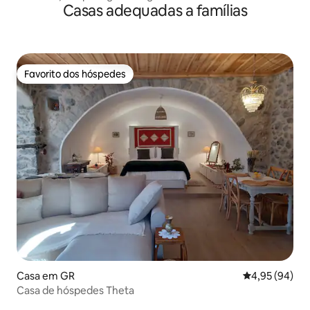
Casas adequadas a famílias
Favorito dos hóspedes
Favorito dos hóspedes
Casa em GR
Classificação 
4,95 (94)
Casa de hóspedes Theta