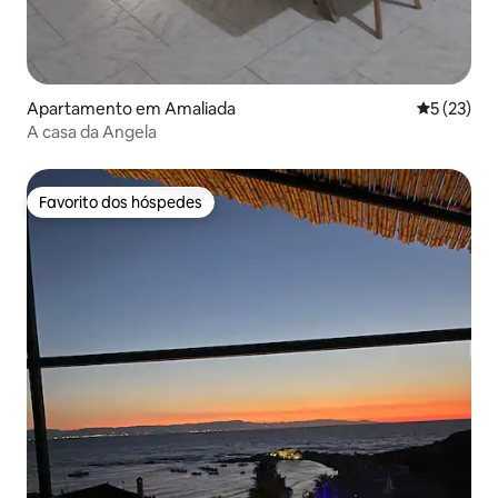
Apartamento em Amaliada
Classifica
5 (23)
A casa da Angela
Favorito dos hóspedes
Favorito dos hóspedes