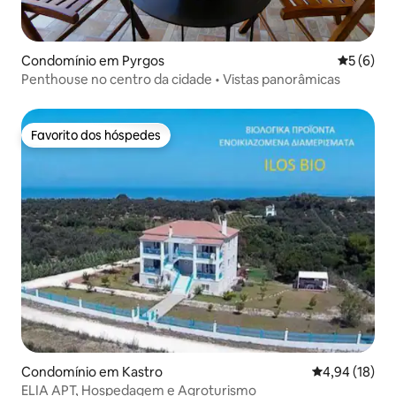
Condomínio em Pyrgos
Classific
5 (6)
Penthouse no centro da cidade • Vistas panorâmicas
Favorito dos hóspedes
Favorito dos hóspedes
Condomínio em Kastro
Classificação
4,94 (18)
ELIA APT, Hospedagem e Agroturismo