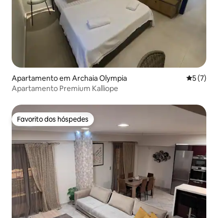
Apartamento em Archaia Olympia
Classific
5 (7)
Apartamento Premium Kalliope
Favorito dos hóspedes
Favorito dos hóspedes