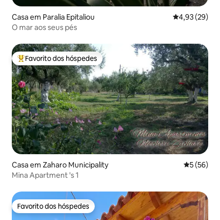
Casa em Paralia Epitaliou
Classificação
4,93 (29)
O mar aos seus pés
Favorito dos hóspedes
Favoritos dos hóspedes mais apreciados
Casa em Zaharo Municipality
Classifica
5 (56)
Mina Apartment 's 1
Favorito dos hóspedes
Favorito dos hóspedes