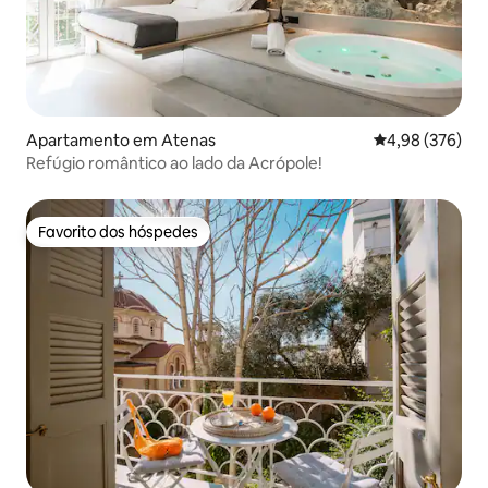
Apartamento em Atenas
Classificação m
4,98 (376)
Refúgio romântico ao lado da Acrópole!
Favorito dos hóspedes
Favorito dos hóspedes