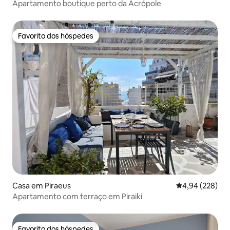
Apartamento boutique perto da Acrópole
Favorito dos hóspedes
Favorito dos hóspedes
Casa em Piraeus
Classificação m
4,94 (228)
Apartamento com terraço em Piraiki
Favorito dos hóspedes