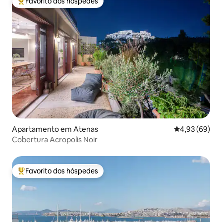
Favorito dos hóspedes
Favoritos dos hóspedes mais apreciados
Apartamento em Atenas
Classificação 
4,93 (69)
Cobertura Acropolis Noir
Favorito dos hóspedes
Favoritos dos hóspedes mais apreciados