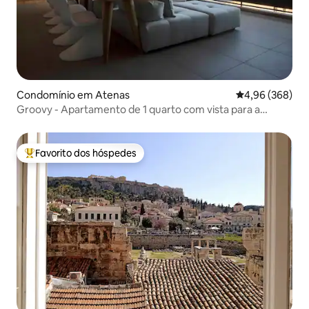
Condomínio em Atenas
Classificação m
4,96 (368)
Groovy - Apartamento de 1 quarto com vista para a
Acrópole
Favorito dos hóspedes
Favoritos dos hóspedes mais apreciados