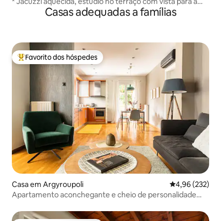
* Jacuzzi aquecida, estúdio no terraço com vista para a
Casas adequadas a famílias
Acrópole *
Favorito dos hóspedes
Favoritos dos hóspedes mais apreciados
Casa em Argyroupoli
Classificação m
4,96 (232)
Apartamento aconchegante e cheio de personalidade
perto do centro de Atenas