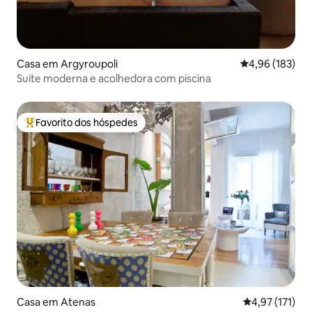
Casa em Argyroupoli
Classificação 
4,96 (183)
Suite moderna e acolhedora com piscina
Favorito dos hóspedes
Favoritos dos hóspedes mais apreciados
Casa em Atenas
Classificação 
4,97 (171)