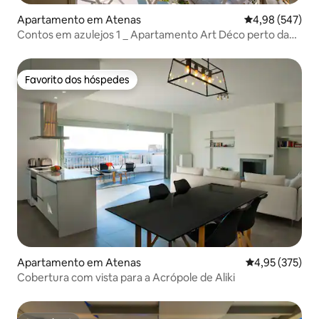
Apartamento em Atenas
Classificação m
4,98 (547)
Contos em azulejos 1 _ Apartamento Art Déco perto da
Acrópole
Favorito dos hóspedes
Favorito dos hóspedes
Apartamento em Atenas
Classificação 
4,95 (375)
Cobertura com vista para a Acrópole de Aliki