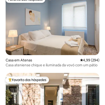
Favorito dos hóspedes
Casa em Atenas
Classificação m
4,99 (294)
Casa ateniense chique e iluminada da vovó com um pátio
Favorito dos hóspedes
Favoritos dos hóspedes mais apreciados