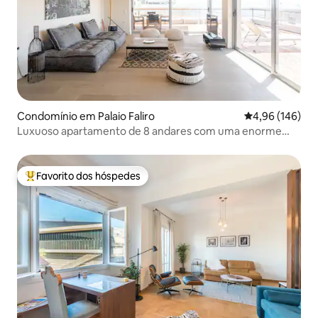
Condomínio em Palaio Faliro
Classificação m
4,96 (146)
Luxuoso apartamento de 8 andares com uma enorme
varanda com vista para o mar
Favorito dos hóspedes
Favoritos dos hóspedes mais apreciados