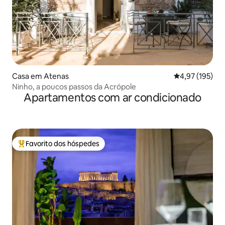
Casa em Atenas
Classificação 
4,97 (195)
Ninho, a poucos passos da Acrópole
Apartamentos com ar condicionado
Favorito dos hóspedes
Favoritos dos hóspedes mais apreciados