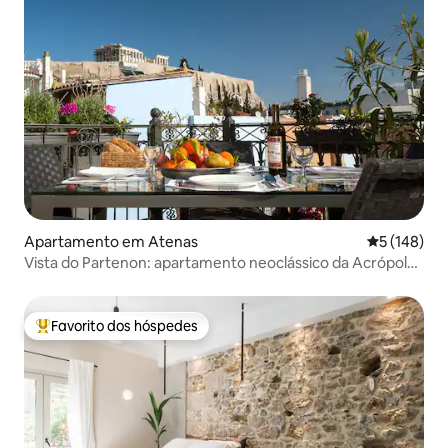
Apartamento em Atenas
Classificaç
5 (148)
Vista do Partenon: apartamento neoclássico da Acrópole
e terraço
Favorito dos hóspedes
Favoritos dos hóspedes mais apreciados