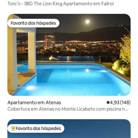
Toni 's - 3BD The Lion King Apartamento em Faliro!
Favorito dos hóspedes
Favorito dos hóspedes
Apartamento em Atenas
Classificação 
4,93 (148)
Cobertura em Atenas no Monte Licabeto com piscina no
terraço
Favorito dos hóspedes
Favoritos dos hóspedes mais apreciados