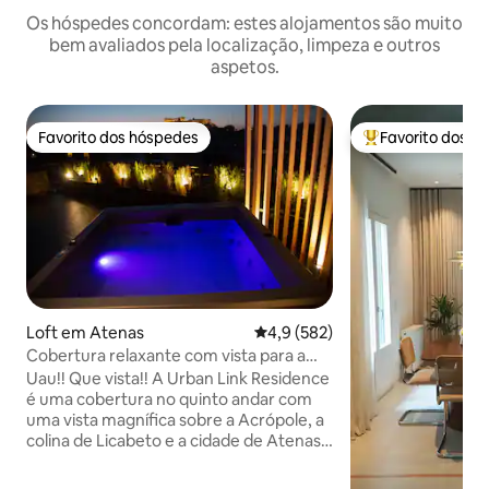
Os hóspedes concordam: estes alojamentos são muito
bem avaliados pela localização, limpeza e outros
aspetos.
Favorito dos hóspedes
Favorito dos h
Favorito dos hóspedes
Favoritos dos hó
Loft em Atenas
Classificação média de 4,9 em 5
4,9 (582)
Cobertura relaxante com vista para a
Acrópole e jacuzzi
Uau!! Que vista!! A Urban Link Residence
é uma cobertura no quinto andar com
uma vista magnífica sobre a Acrópole, a
colina de Licabeto e a cidade de Atenas.
Um espaço verdadeiramente único em
uma localização perfeita com um design