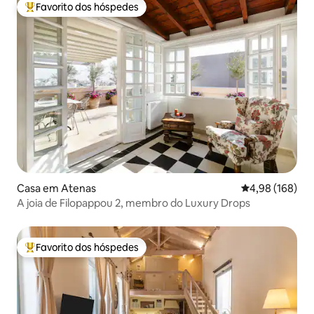
Favorito dos hóspedes
Favoritos dos hóspedes mais apreciados
Casa em Atenas
Classificação m
4,98 (168)
A joia de Filopappou 2, membro do Luxury Drops
Favorito dos hóspedes
Favoritos dos hóspedes mais apreciados