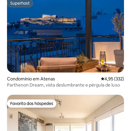
Superhost
Superhost
Condomínio em Atenas
Classificação 
4,95 (332)
Parthenon Dream, vista deslumbrante e pérgula de luxo
Favorito dos hóspedes
Favorito dos hóspedes