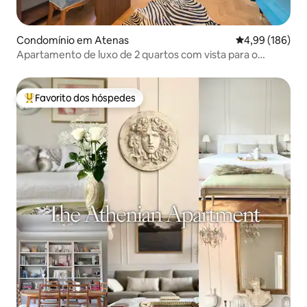
Condomínio em Atenas
Classificação m
4,99 (186)
Apartamento de luxo de 2 quartos com vista para o
Museu da Acrópole
Favorito dos hóspedes
Favoritos dos hóspedes mais apreciados