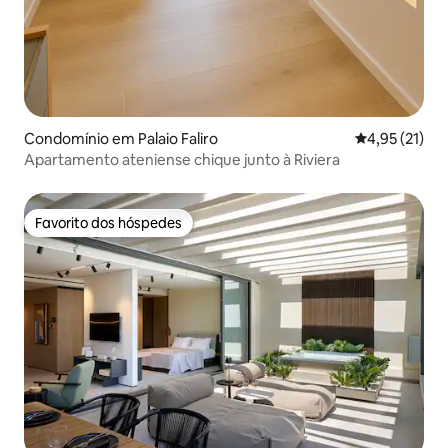
Condomínio em Palaio Faliro
Classificação
4,95 (21)
Apartamento ateniense chique junto à Riviera
Favorito dos hóspedes
Favorito dos hóspedes