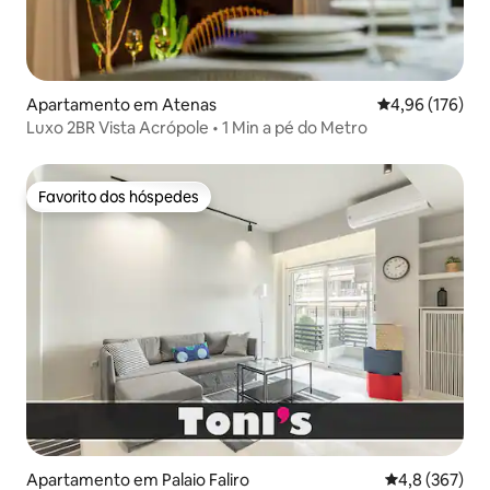
Apartamento em Atenas
Classificação 
4,96 (176)
Luxo 2BR Vista Acrópole • 1 Min a pé do Metro
Favorito dos hóspedes
Favorito dos hóspedes
Apartamento em Palaio Faliro
Classificação
4,8 (367)