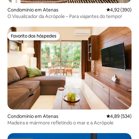
Condomínio em Atenas
Classificação m
4,92 (390)
O Visualizador da Acrópole – Para viajantes do tempo!
Favorito dos hóspedes
Favorito dos hóspedes
Condomínio em Atenas
Classificação m
4,89 (534)
Madeira e mármore refletindo o mar e a Acrópole