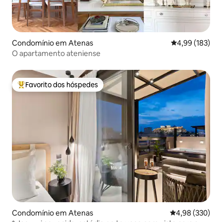
Condomínio em Atenas
Classificação 
4,99 (183)
O apartamento ateniense
Favorito dos hóspedes
Favoritos dos hóspedes mais apreciados
Condomínio em Atenas
Classificação m
4,98 (330)