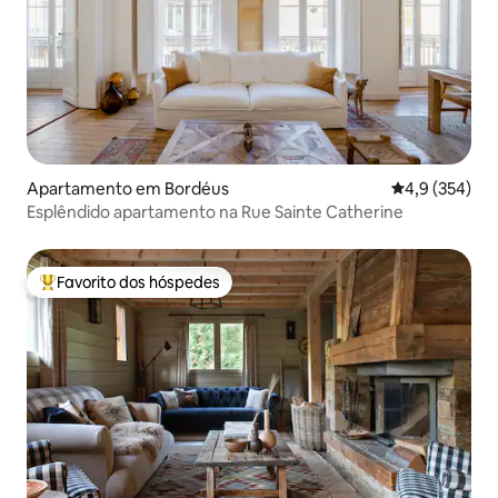
Apartamento em Bordéus
Classificação
4,9 (354)
Esplêndido apartamento na Rue Sainte Catherine
Favorito dos hóspedes
Favoritos dos hóspedes mais apreciados