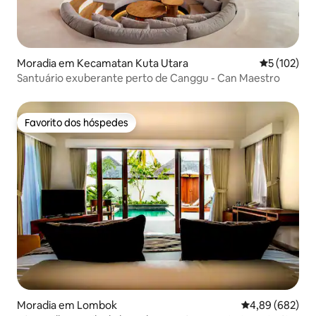
Moradia em Kecamatan Kuta Utara
Classificaç
5 (102)
Santuário exuberante perto de Canggu - Can Maestro
Favorito dos hóspedes
Favorito dos hóspedes
Moradia em Lombok
Classificação m
4,89 (682)