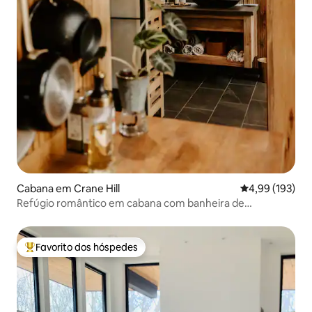
Cabana em Crane Hill
Classificação 
4,99 (193)
Refúgio romântico em cabana com banheira de
hidromassagem no lago
Favorito dos hóspedes
Favoritos dos hóspedes mais apreciados