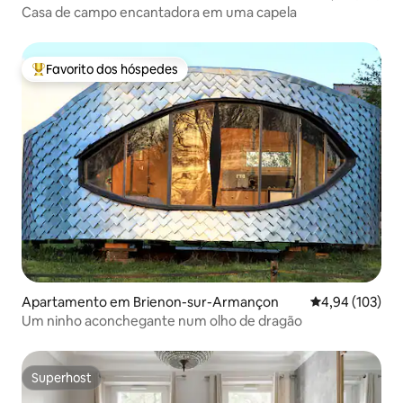
Casa de campo encantadora em uma capela
Favorito dos hóspedes
Favoritos dos hóspedes mais apreciados
Apartamento em Brienon-sur-Armançon
Classificação 
4,94 (103)
Um ninho aconchegante num olho de dragão
Superhost
Superhost