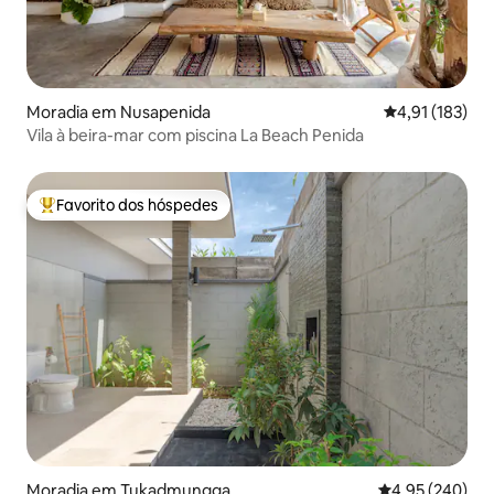
Moradia em Nusapenida
Classificação 
4,91 (183)
Vila à beira-mar com piscina La Beach Penida
Favorito dos hóspedes
Favoritos dos hóspedes mais apreciados
Moradia em Tukadmungga
Classificação m
4,95 (240)