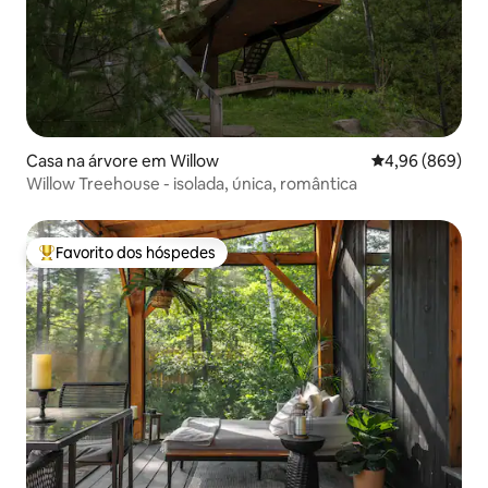
Casa na árvore em Willow
Classificação m
4,96 (869)
Willow Treehouse - isolada, única, romântica
Favorito dos hóspedes
Favoritos dos hóspedes mais apreciados