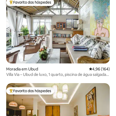
Favorito dos hóspedes
Favoritos dos hóspedes mais apreciados
Moradia em Ubud
Classificação m
4,96 (164)
Villa Via – Ubud de luxo, 1 quarto, piscina de água salgada,
jardim grande
Favorito dos hóspedes
Favoritos dos hóspedes mais apreciados