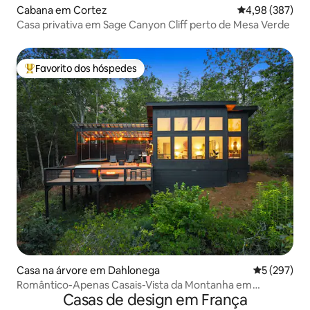
Cabana em Cortez
Classificação m
4,98 (387)
Casa privativa em Sage Canyon Cliff perto de Mesa Verde
Favorito dos hóspedes
Favoritos dos hóspedes mais apreciados
Casa na árvore em Dahlonega
Classificaç
5 (297)
Romântico-Apenas Casais-Vista da Montanha em
Casas de design em França
KindleRidge