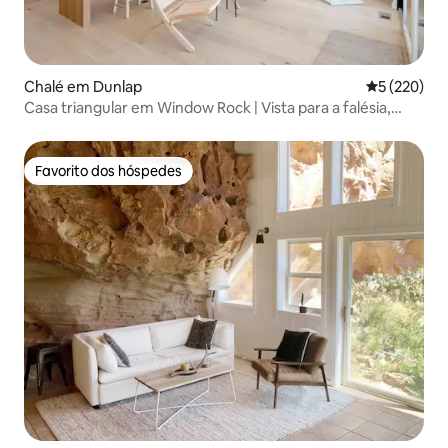
Chalé em Dunlap
Classificaç
5 (220)
Casa triangular em Window Rock | Vista para a falésia,
banheira de hidromassagem, entre as 1 % melhores
Favorito dos hóspedes
Favorito dos hóspedes