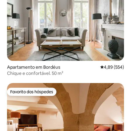
Apartamento em Bordéus
Classificação m
4,89 (554)
Chique e confortável. 50 m²
Favorito dos hóspedes
Favorito dos hóspedes