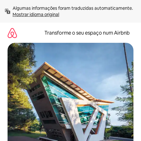
Saltar
Algumas informações foram traduzidas automaticamente. 
para
Mostrar idioma original
o
conteúdo
Transforme o seu espaço num Airbnb