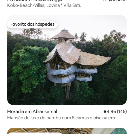
Koko-Beach-Villas, Lovina * Villa Satu
Favorito dos hóspedes
Favorito dos hóspedes
Moradia em Abiansemal
Classificação 
4,96 (145)
Mansão de luxo de bambu com 5 camas e piscina em
Sharma Springs