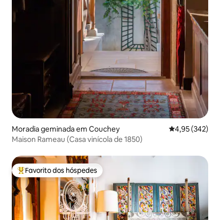
Moradia geminada em Couchey
Classificação m
4,95 (342)
Maison Rameau (Casa vinícola de 1850)
Favorito dos hóspedes
Favoritos dos hóspedes mais apreciados