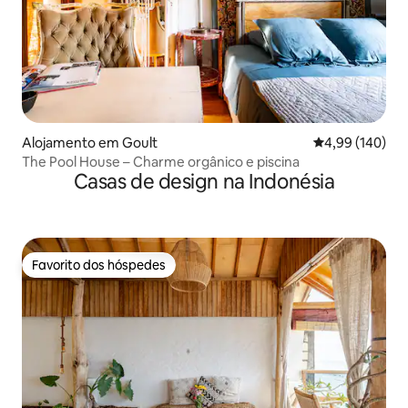
Alojamento em Goult
Classificação m
4,99 (140)
The Pool House – Charme orgânico e piscina
Casas de design na Indonésia
Favorito dos hóspedes
Favorito dos hóspedes