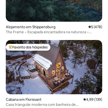
Alojamento em Shippensburg
Classificaç
5 (478)
The Frame ~ Escapada encantadora na natureza ~
Banheira de hidromassagem ~ Churrasqueira
Favorito dos hóspedes
Favoritos dos hóspedes mais apreciados
Cabana em Florissant
Classificação 
4,99 (139)
Casa triangular moderna com banheira de