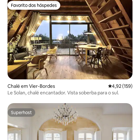
Favorito dos hóspedes
Favorito dos hóspedes
Chalé em Vier-Bordes
Classificação 
4,92 (159)
Le Solan, chalé encantador. Vista soberba para o sul.
Superhost
Superhost