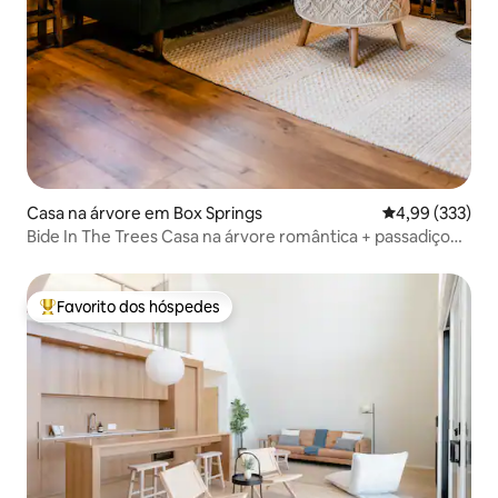
Casa na árvore em Box Springs
Classificação m
4,99 (333)
Bide In The Trees Casa na árvore romântica + passadiço
de 30 metros
Favorito dos hóspedes
Favoritos dos hóspedes mais apreciados