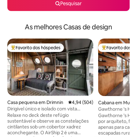
Pesquisar
As melhores Casas de design
Favorito dos hóspedes
Favorito dos h
Favoritos dos hóspedes mais apreciados
Favoritos dos hó
Casa pequena em Drimnin
Classificação média de 4,94 em 5
4,94 (504)
Cabana em Mudg
Dirigível único e isolado com vista
Gawthorne 's Hut TOP 10 favorito no
deslumbrante das Terras Altas
MUNDO.
Relaxe no deck deste refúgio
Gawthorne 's Hut-
sustentável e observe as constelações
por arquiteto, for
cintilantes sob um cobertor xadrez
apenas para casais
aconchegante. O AirShip 2 é uma
escapadas rurais e