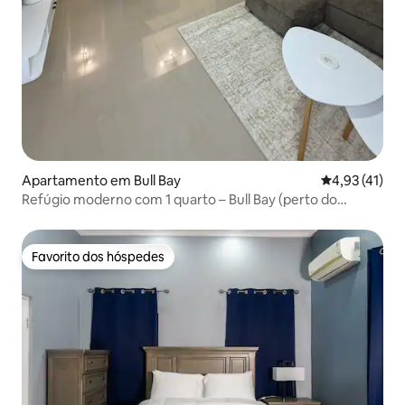
Apartamento em Bull Bay
Classificação
4,93 (41)
Refúgio moderno com 1 quarto – Bull Bay (perto do
aeroporto)
Favorito dos hóspedes
Favorito dos hóspedes