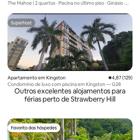
The Mahoe | 2 quartos · Piscina no último piso · Ginásio ·
Vistas para a cidade
Superhost
Superhost
Apartamento em Kingston
Classificação 
4,87 (129)
Condomínio de luxo com piscina em Kingston — G28
Outros excelentes alojamentos para
férias perto de Strawberry Hill
Favorito dos hóspedes
Favorito dos hóspedes