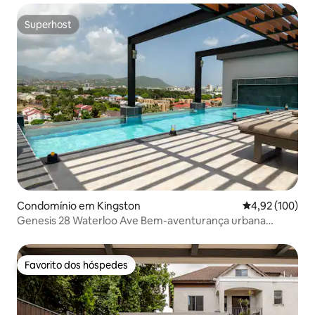
Superhost
Superhost
Condomínio em Kingston
Classificação 
4,92 (100)
Genesis 28 Waterloo Ave Bem-aventurança urbana
sofisticada
Favorito dos hóspedes
Favorito dos hóspedes