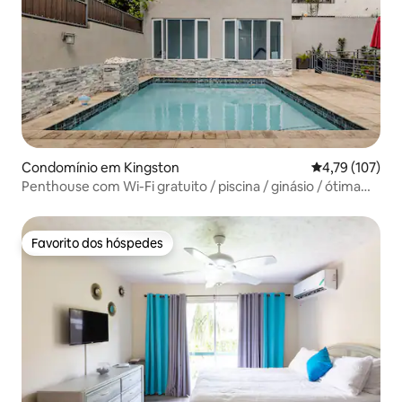
Condomínio em Kingston
Classificação 
4,79 (107)
Penthouse com Wi-Fi gratuito / piscina / ginásio / ótima
localização
Favorito dos hóspedes
Favorito dos hóspedes