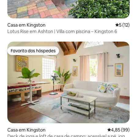
Casa em Kingston
Classifica
5 (12)
Lotus Rise em Ashton | Villa com piscina – Kingston 6
Favorito dos hóspedes
Favorito dos hóspedes
Casa em Kingston
Classificação 
4,85 (99)
Deck de ioga e loft de casa de campo: acessível a pé, jogos