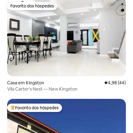
Favorito dos hóspedes
Favorito dos hóspedes
Casa em Kingston
Classificação 
4,98 (44)
Vila Carter's Nest — New Kingston
Favorito dos hóspedes
Favoritos dos hóspedes mais apreciados