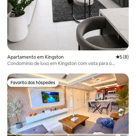
Apartamento em Kingston
Classific
5 (8)
Condomínio de luxo em Kingston com vista para o
horizonte
Favorito dos hóspedes
Favorito dos hóspedes