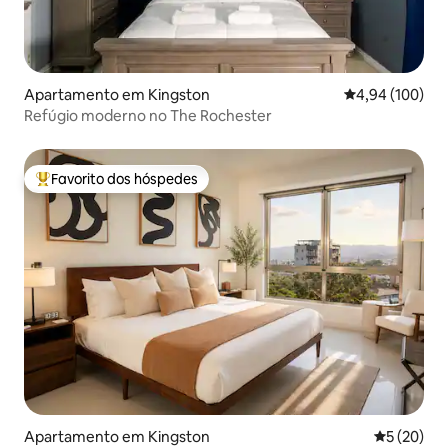
Apartamento em Kingston
Classificação m
4,94 (100)
Refúgio moderno no The Rochester
Favorito dos hóspedes
Favoritos dos hóspedes mais apreciados
Apartamento em Kingston
Classifica
5 (20)