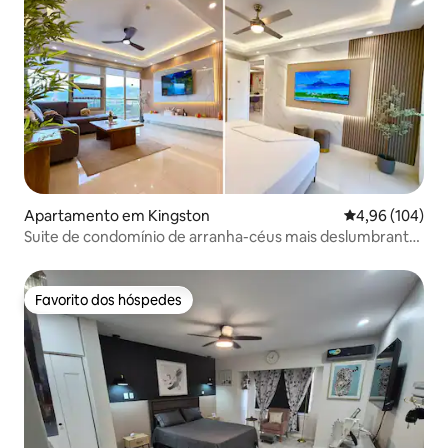
Apartamento em Kingston
Classificação m
4,96 (104)
Suite de condomínio de arranha-céus mais deslumbrante
de Kingston #1
Favorito dos hóspedes
Favorito dos hóspedes