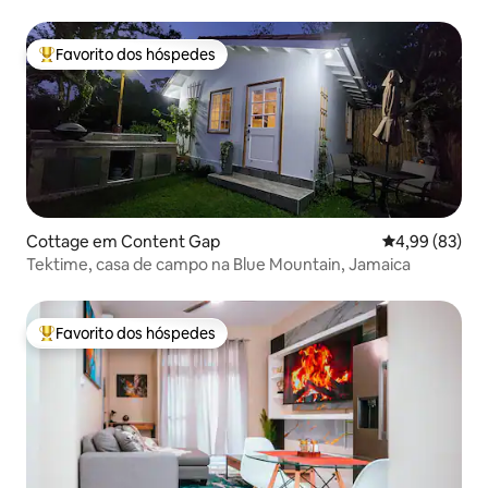
para a montanha
Favorito dos hóspedes
Favoritos dos hóspedes mais apreciados
Cottage em Content Gap
Classificação 
4,99 (83)
Tektime, casa de campo na Blue Mountain, Jamaica
Favorito dos hóspedes
Favoritos dos hóspedes mais apreciados