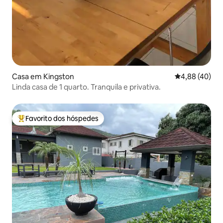
Casa em Kingston
Classificação 
4,88 (40)
Linda casa de 1 quarto. Tranquila e privativa.
Favorito dos hóspedes
Favoritos dos hóspedes mais apreciados