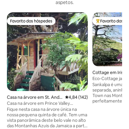
aspetos.
Favorito dos hóspedes
Favorito dos h
Favorito dos hóspedes
Favoritos dos hó
Cottage em Irish
Eco-Cottage jamai
Mountains
Sankalpa é uma c
separada, aninhada 
Town nas Montanha
Casa na árvore em St. Andr
Classificação média de 4,84 em 5
4,84 (142)
perfeitamente loc
ew Parish
Casa na árvore em Prince Valley
amantes da montanh
Guesthouse
Fique nesta casa na árvore única na
caminhadas, camin
nossa pequena quinta de café. Tem uma
relaxando e prova
vista panorâmica deste belo vale no alto
montanha, ou ape
das Montanhas Azuis da Jamaica a partir
querem uma base 