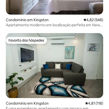
Condomínio em Kingston
Classificação m
4,82 (548)
Apartamento moderno em localização perfeita em New
Kingston.
Favorito dos hóspedes
Favorito dos hóspedes
Condomínio em Kingston
Classificação 
4,81 (118)
É uma experiência: apartamento com terraço em