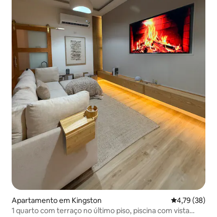
Apartamento em Kingston
Classificação
4,79 (38)
1 quarto com terraço no último piso, piscina com vista