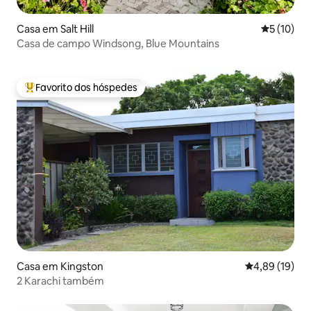
Casa em Salt Hill
Classifica
5 (10)
Casa de campo Windsong, Blue Mountains
Favorito dos hóspedes
Favoritos dos hóspedes mais apreciados
Casa em Kingston
Classificação
4,89 (19)
2 Karachi também