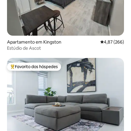
Apartamento em Kingston
Classificação m
4,87 (266)
Estúdio de Ascot
Favorito dos hóspedes
Favoritos dos hóspedes mais apreciados