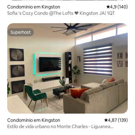
Condomínio em Kingston
Classificação
4,9 (140)
Sofia 's Cozy Condo @The Lofts ❤ Kingston JA| 1QT
Superhost
Superhost
Condomínio em Kingston
Classificação 
4,87 (139)
Estilo de vida urbano no Monte Charles - Liguanea
Kingston