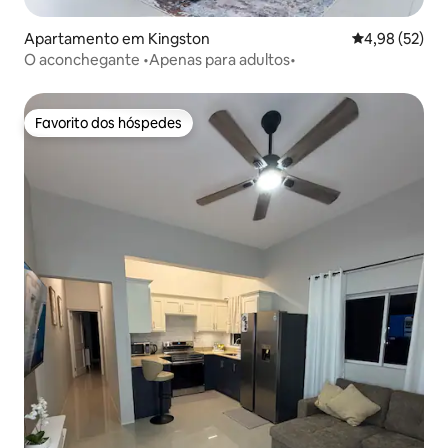
Apartamento em Kingston
Classificação
4,98 (52)
O aconchegante •Apenas para adultos•
Favorito dos hóspedes
Favorito dos hóspedes