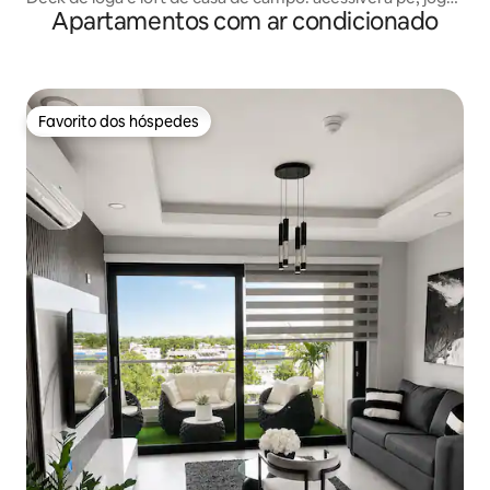
Apartamentos com ar condicionado
e muito mais
Favorito dos hóspedes
Favorito dos hóspedes