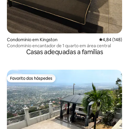
Condomínio em Kingston
Classificação m
4,84 (148)
Condomínio encantador de 1 quarto em área central
Casas adequadas a famílias
Favorito dos hóspedes
Favorito dos hóspedes