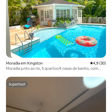
Moradia em Kingston
Classificaçã
4,9 (30)
Moradia junto ao rio, 5 quartos/4 casas de banho, com
piscina e rio
Superhost
Superhost