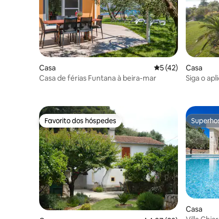
Casa
Classificação média
5 (42)
Casa
Casa de férias Funtana à beira-mar
Siga o apl
beira-ma
Favorito dos hóspedes
Superho
Favorito dos hóspedes
Superho
Casa