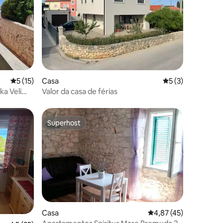
4avaliações
Classificação média de 5 em 5 estrelas, 15avaliações
5 (15)
Casa
Classificação méd
5 (3)
ka Veli
Valor da casa de férias
Superhost
preciados
Superhost
0avaliações
Casa
Classificação média d
4,87 (45)