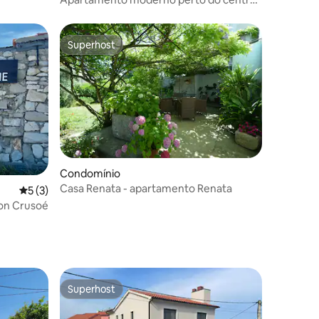
e do mar
Superhost
Superhost
0avaliações
Condomínio
Casa Renata - apartamento Renata
Classificação média de 5 em 5 estrelas, 3avaliações
5 (3)
son Crusoé
Superhost
preciados
Superhost