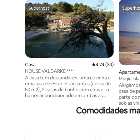
Superhost
Superho
Superhost
Superho
Casa
Classificação média de
4,74 (34)
HOUSE VALDARKE ****
Apartam
A casa tem dois andares, uma cozinha e
Magic Isl
uma sala de estar estão juntas (cerca de
Natural
Alugamos
50 m2), 2 casas de banho com chuveiro,
casa de p
há um ar condicionado em ambas as
parte do 
portas, no andar de baixo são 3 quartos.
sob as vin
Um terraço de 130 m2, chuveiro, grelha,
Comodidades mais
principal de Susak. 
sala de jantar, área de banhos de sol...
limpo, co
Instalações: uma ventoinha, um ferro de
equipada 
engomar, uma máquina de café,
casa de b
torradeira, fogão, forno, frigorífico com
de lavar roupa. Ideal
congelador, máquina de lavar louça,
romântico