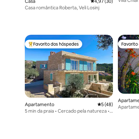
Villa Chia
Casa
Classificação média de
4,97 (30)
Casa romântica Roberta, Veli Losinj
Favorito dos hóspedes
Favorito
Favoritos dos hóspedes mais apreciados
Favorito
Apartam
Apartamento
Classificação média
5 (48)
Apartame
5 min da praia • Cercado pela natureza •
10 min. da
S2