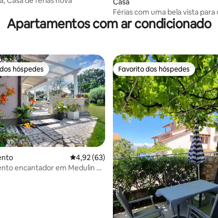
ra, Casa de férias nova
 4,97 em 5 estrelas, 30avaliações
Casa
Férias com uma bela vista para
Apartamentos com ar condicionado
 dos hóspedes
Favorito dos hóspedes
 dos hóspedes
Favorito dos hóspedes
ento
Classificação média de 4,92 em 5 estrelas, 6
4,92 (63)
 de 5 em 5 estrelas, 48avaliações
nto encantador em Medulin a
 praia