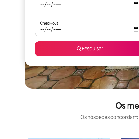
Check-out
Pesquisar
Os mel
Os hóspedes concordam: e