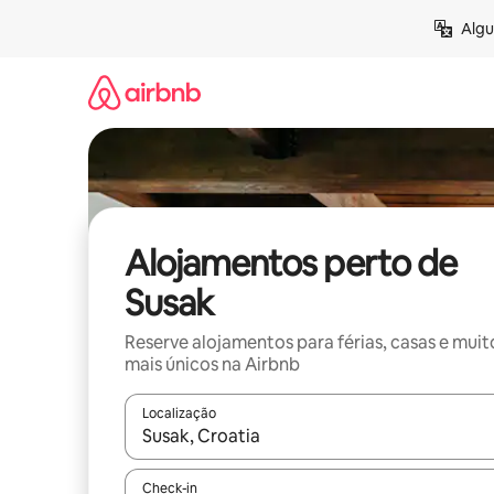
Saltar
Algu
para
o
conteúdo
Alojamentos perto de
Susak
Reserve alojamentos para férias, casas e muit
mais únicos na Airbnb
Localização
Quando os resultados estiverem disponíveis, nav
Check-in