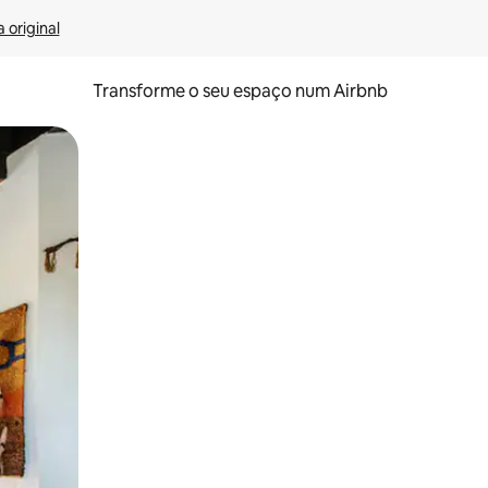
 original
Transforme o seu espaço num Airbnb
tos de toque ou deslize.