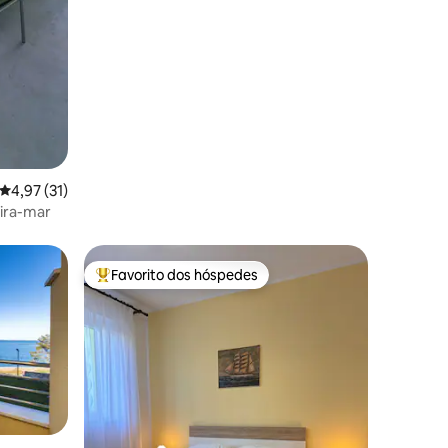
Classificação média de 4,97 em 5 estrelas, 31avaliações
4,97 (31)
ira-mar
Favorito dos hóspedes
Favoritos dos hóspedes mais apreciados