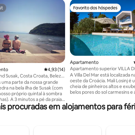
st
Favorito dos hóspedes
st
Favorito dos hóspedes
 4,74 em 5 estrelas, 34avaliações
Apartamento
Apartamento superior VILLA 
ento
Classificação média de 4,93 em 5 estrelas, 1
4,93 (14)
A Villa Del Mar está localizada n
and Susak, Costa Croata, Beleza
oeste da Croácia. Mali Losinj é 
 uma parte da nossa grande
cheia de pinheiros altos e exub
edra na bela ilha de Susak (com
belos pores do sol carmesins e
nosso próprio quintal à sombra
cristalinas. Novos a partir do v
has). A 3 minutos a pé da praia
2021, estes apartamentos com 
 procuradas em alojamentos para féri
Simples, moderno e
o mar e piscina aquecida ofer
m ar condicionado, cozinha
mobiliário neutro e moderno c
com máquina de lavar louça e
que você esperaria para fazer 
anho com chuveiro e máquina
longe de casa. O Superior tem
 para casais
jacuzzi externa localizada no te
s, famílias pequenas com