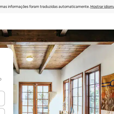
mas informações foram traduzidas automaticamente. 
Mostrar idioma
o
egue com as teclas de seta para cima e para baixo ou explore com ges