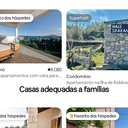
ito dos hóspedes
Superhost
s dos hóspedes mais apreciados
Superhost
io
Classificação média de 5 em 5 estrelas, 3
5 (30)
apartamentos com vista para o
 de 5 em 5 estrelas, 12avaliações
Condomínio
k Rab
Apartamento na Ilha de Robin
Casas adequadas a famílias
 dos hóspedes
Favorito dos hóspedes
 dos hóspedes
Favoritos dos hóspedes mais a