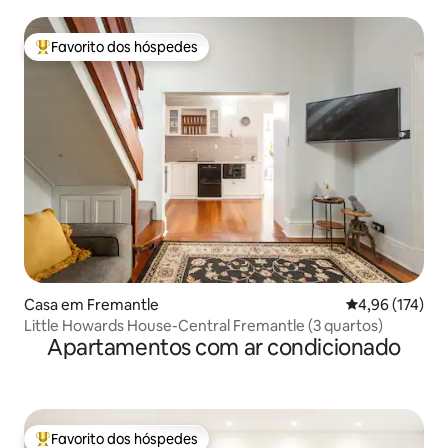
Favorito dos hóspedes
Favoritos dos hóspedes mais apreciados
Casa em Fremantle
Classificação 
4,96 (174)
Little Howards House-Central Fremantle (3 quartos)
Apartamentos com ar condicionado
Favorito dos hóspedes
Favoritos dos hóspedes mais apreciados