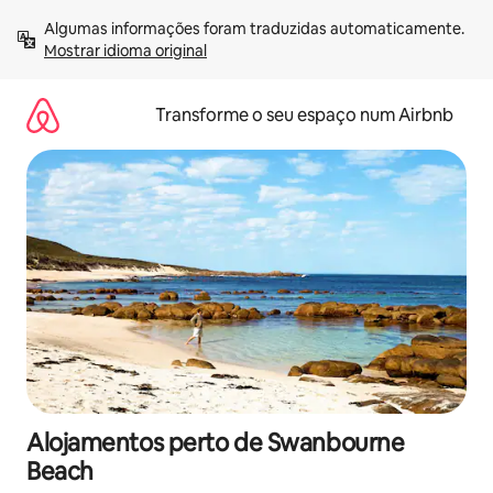
Saltar
Algumas informações foram traduzidas automaticamente. 
para
Mostrar idioma original
o
conteúdo
Transforme o seu espaço num Airbnb
Alojamentos perto de Swanbourne
Beach