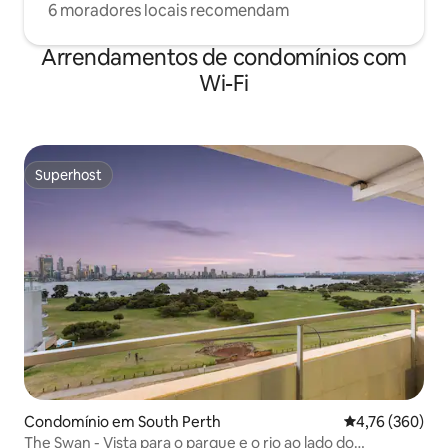
6 moradores locais recomendam
Arrendamentos de condomínios com
Wi-Fi
Superhost
Superhost
Condomínio em South Perth
Classificação m
4,76 (360)
The Swan - Vista para o parque e o rio ao lado do