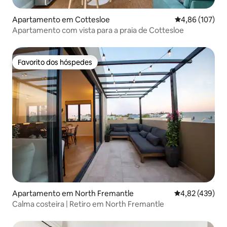
Apartamento em Cottesloe
Classificação 
4,86 (107)
Apartamento com vista para a praia de Cottesloe
Favorito dos hóspedes
Favorito dos hóspedes
Apartamento em North Fremantle
Classificação m
4,82 (439)
Calma costeira | Retiro em North Fremantle