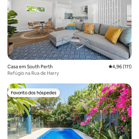
Casa em South Perth
Classificação 
4,96 (111)
Refúgio na Rua de Harry
Favorito dos hóspedes
Favorito dos hóspedes