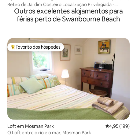
Retiro de Jardim Costeiro Localização Privilegiada -
Outros excelentes alojamentos para
apartamento
férias perto de Swanbourne Beach
Favorito dos hóspedes
Favoritos dos hóspedes mais apreciados
Loft em Mosman Park
Classificação 
4,95 (199)
O Loft entre o rio e o mar, Mosman Park