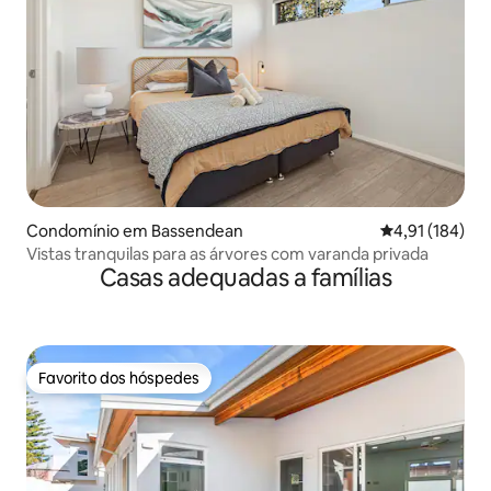
Condomínio em Bassendean
Classificação 
4,91 (184)
Vistas tranquilas para as árvores com varanda privada
Casas adequadas a famílias
Favorito dos hóspedes
Favorito dos hóspedes