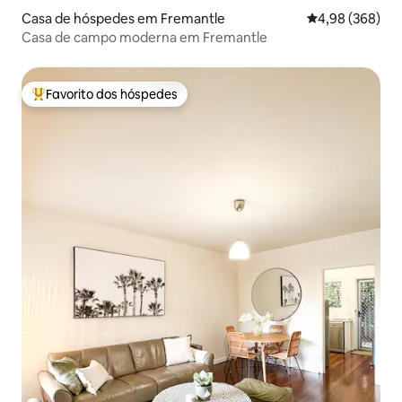
Casa de hóspedes em Fremantle
Classificação m
4,98 (368)
Casa de campo moderna em Fremantle
Favorito dos hóspedes
Favoritos dos hóspedes mais apreciados