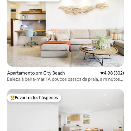
Apartamento em City Beach
Classificação m
4,98 (302)
Beleza à beira-mar | A poucos passos da praia, a minutos
da cidade
Favorito dos hóspedes
Favoritos dos hóspedes mais apreciados