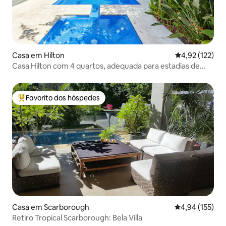
Casa em Hilton
Classificação 
4,92 (122)
Casa Hilton com 4 quartos, adequada para estadias de
curta ou de longa duração
Favorito dos hóspedes
Favoritos dos hóspedes mais apreciados
Casa em Scarborough
Classificação 
4,94 (155)
Retiro Tropical Scarborough: Bela Villa