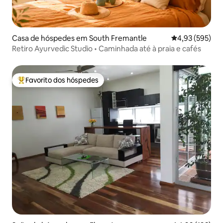
Casa de hóspedes em South Fremantle
Classificação m
4,93 (595)
Retiro Ayurvedic Studio • Caminhada até à praia e cafés
Favorito dos hóspedes
Favoritos dos hóspedes mais apreciados