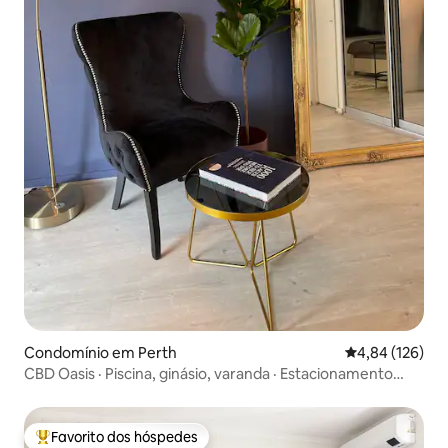
Condomínio em Perth
Classificação 
4,84 (126)
CBD Oasis · Piscina, ginásio, varanda · Estacionamento
gratuito
Favorito dos hóspedes
Favoritos dos hóspedes mais apreciados