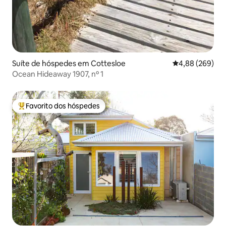
Suíte de hóspedes em Cottesloe
Classificação m
4,88 (269)
Ocean Hideaway 1907, nº 1
Favorito dos hóspedes
Favoritos dos hóspedes mais apreciados