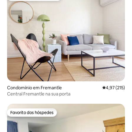
Condomínio em Fremantle
Classificação 
4,97 (215)
Central Fremantle na sua porta
Favorito dos hóspedes
Favorito dos hóspedes