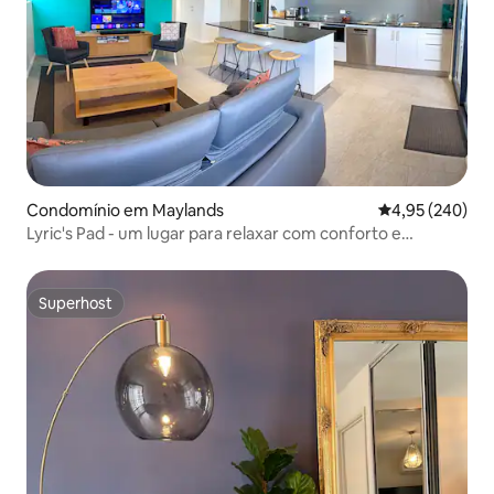
Condomínio em Maylands
Classificação m
4,95 (240)
Lyric's Pad - um lugar para relaxar com conforto e
aproveitar
Superhost
Superhost