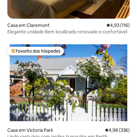
Casa em Claremont
Classificação 
4,93 (116)
Elegante unidade Bem localizado renovado e confortável
Favorito dos hóspedes
Favoritos dos hóspedes mais apreciados
Casa em Victoria Park
Classificação m
4,98 (336)
Lindo santuário com jardins tranquilos em Perth