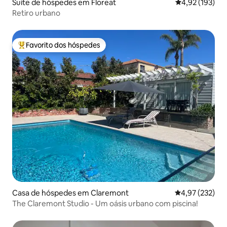
Suíte de hóspedes em Floreat
Classificação 
4,92 (193)
Retiro urbano
Favorito dos hóspedes
Favoritos dos hóspedes mais apreciados
Casa de hóspedes em Claremont
Classificação 
4,97 (232)
The Claremont Studio - Um oásis urbano com piscina!