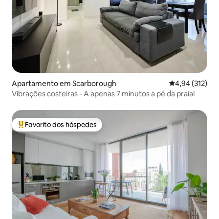
Apartamento em Scarborough
Classificação 
4,94 (312)
Vibrações costeiras - A apenas 7 minutos a pé da praia!
Favorito dos hóspedes
Favoritos dos hóspedes mais apreciados