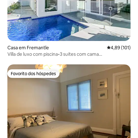
Casa em Fremantle
Classificação 
4,89 (101)
Villa de luxo com piscina•3 suites com cama
king•Caminhada até à cidade
Favorito dos hóspedes
Favorito dos hóspedes