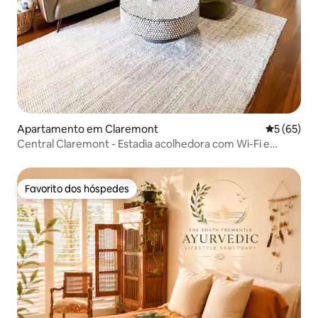
Apartamento em Claremont
Classifica
5 (65)
Central Claremont - Estadia acolhedora com Wi-Fi e
estacionamento
Favorito dos hóspedes
Favorito dos hóspedes