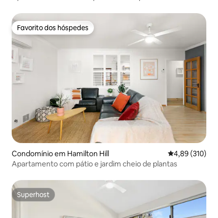
Favorito dos hóspedes
Favorito dos hóspedes
Condomínio em Hamilton Hill
Classificação 
4,89 (310)
Apartamento com pátio e jardim cheio de plantas
Superhost
Superhost