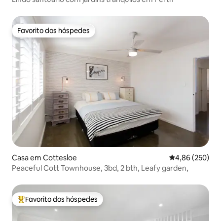
Favorito dos hóspedes
Favorito dos hóspedes
Casa em Cottesloe
Classificação m
4,86 (250)
Peaceful Cott Townhouse, 3bd, 2 bth, Leafy garden,
Favorito dos hóspedes
Favoritos dos hóspedes mais apreciados