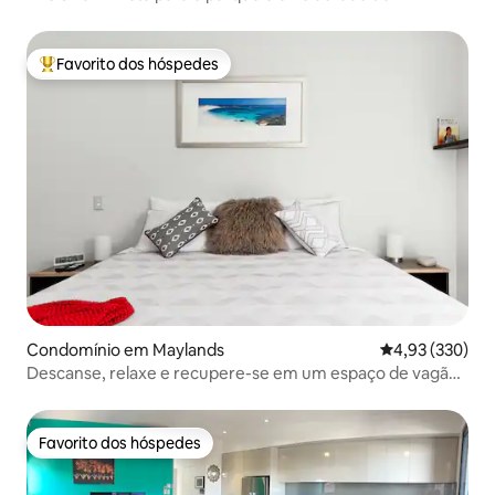
Zoológico de Perth
Favorito dos hóspedes
Favoritos dos hóspedes mais apreciados
Condomínio em Maylands
Classificação m
4,93 (330)
Descanse, relaxe e recupere-se em um espaço de vagão
e estacionamento
Favorito dos hóspedes
Favorito dos hóspedes