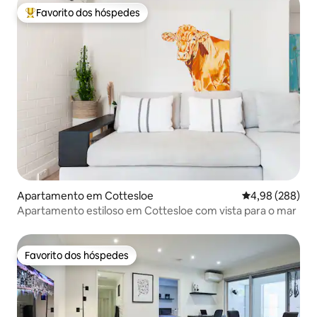
Favorito dos hóspedes
Favoritos dos hóspedes mais apreciados
Apartamento em Cottesloe
Classificação m
4,98 (288)
Apartamento estiloso em Cottesloe com vista para o mar
Favorito dos hóspedes
Favorito dos hóspedes