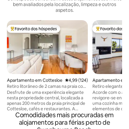
bem avaliados pela localização, limpeza e outros
aspetos.
Favorito dos hóspedes
Favorito dos h
Favoritos dos hóspedes mais apreciados
Favoritos dos hó
Apartamento em Cottesloe
Classificação média de 4,99 em 5
4,99 (124)
Apartamento em 
Retiro litorâneo de 2 camas na praia com
Retiro elegante e
estacionamento fora da rua
deslumbrante par
Desfrute de uma experiência elegante
Acorde com o ar f
nesta propriedade central, localizada a
revigore-se enqu
apenas 200 metros da praia principal de
uma cozinha mode
Cottesloe, cafés e restaurantes. A
elementos de desig
Comodidades mais procuradas em
unidade de luxo inclui um quarto
para a varanda ens
principal muito grande com cama king,
norte e relaxe no s
alojamentos para férias perto de
área de estudo/área de estar e jardim
maravilhar com a 