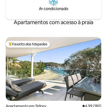
Ar condicionado
Apartamentos com acesso à praia
Favorito dos hóspedes
Favoritos dos hóspedes mais apreciados
Apartamento em Sidney
Classificação m
4,99 (180)