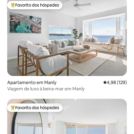
Favorito dos hóspedes
Favoritos dos hóspedes mais apreciados
Apartamento em Manly
Classificação 
4,98 (129)
Viagem de luxo à beira-mar em Manly
Favorito dos hóspedes
Favoritos dos hóspedes mais apreciados