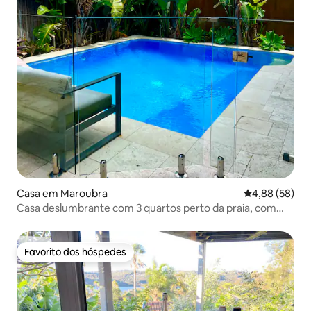
Casa em Maroubra
Classificação 
4,88 (58)
Casa deslumbrante com 3 quartos perto da praia, com
piscina e sauna
Favorito dos hóspedes
Favorito dos hóspedes