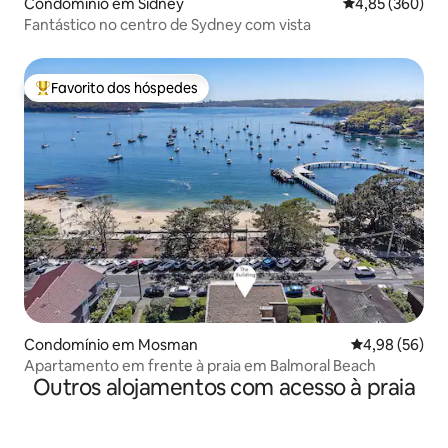
Condomínio em Sidney
Classificação m
4,85 (360)
Fantástico no centro de Sydney com vista
Favorito dos hóspedes
Favoritos dos hóspedes mais apreciados
Condomínio em Mosman
Classificação 
4,98 (56)
Apartamento em frente à praia em Balmoral Beach
Outros alojamentos com acesso à praia