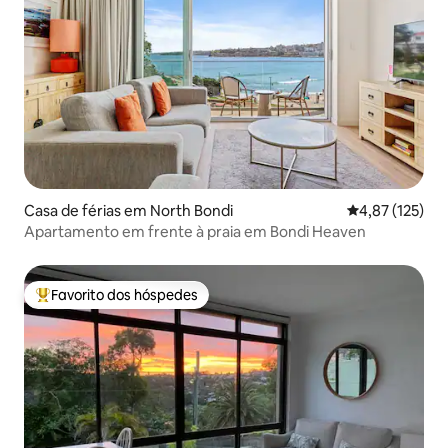
Casa de férias em North Bondi
Classificação 
4,87 (125)
Apartamento em frente à praia em Bondi Heaven
Favorito dos hóspedes
Favoritos dos hóspedes mais apreciados