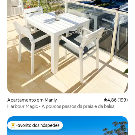
Apartamento em Manly
Classificação m
4,86 (199)
Harbour Magic - A poucos passos da praia e da balsa
Favorito dos hóspedes
Favoritos dos hóspedes mais apreciados