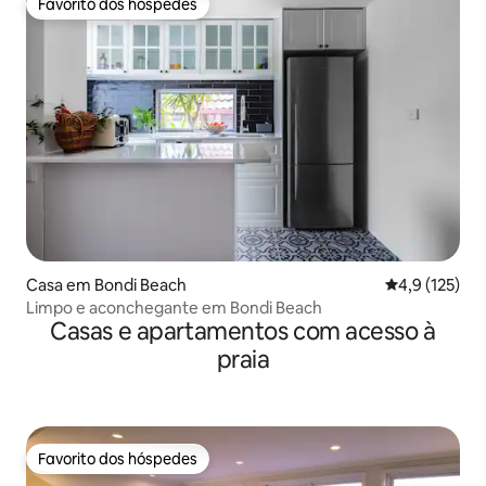
Favorito dos hóspedes
Favorito dos hóspedes
Casa em Bondi Beach
Classificação
4,9 (125)
Limpo e aconchegante em Bondi Beach
Casas e apartamentos com acesso à
praia
Favorito dos hóspedes
Favorito dos hóspedes