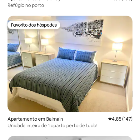
Refúgio no porto
Favorito dos hóspedes
Favorito dos hóspedes
Apartamento em Balmain
Classificação 
4,85 (147)
Unidade inteira de 1 quarto perto de tudo!