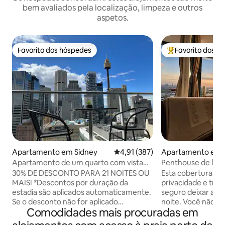
bem avaliados pela localização, limpeza e outros
aspetos.
Favorito dos hóspedes
Favorito dos h
Favorito dos hóspedes
Favoritos dos hó
Apartamento em Sidney
Classificação média de 4,91 em 5
4,91 (387)
Apartamento em S
ds
Apartamento de um quarto com vista
Penthouse de lux
para a cidade
1 quarto•Vista par
30% DE DESCONTO PARA 21 NOITES OU
Esta cobertura of
horizonte•Estaci
MAIS! *Descontos por duração da
privacidade e tran
estadia são aplicados automaticamente.
seguro deixar as c
Se o desconto não for aplicado
noite. Você não va
Comodidades mais procuradas em
automaticamente, entre em contato
cidade muito brilh
conosco. Bem-vindo ao apartamento de
mas, em vez disso,