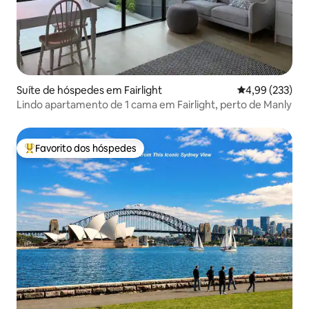
Suíte de hóspedes em Fairlight
Classificação m
4,99 (233)
Lindo apartamento de 1 cama em Fairlight, perto de Manly
Favorito dos hóspedes
Favoritos dos hóspedes mais apreciados