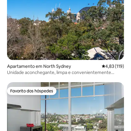
Apartamento em North Sydney
Classificação 
4,83 (119)
Unidade aconchegante, limpa e convenientemente
localizada
Favorito dos hóspedes
Favorito dos hóspedes