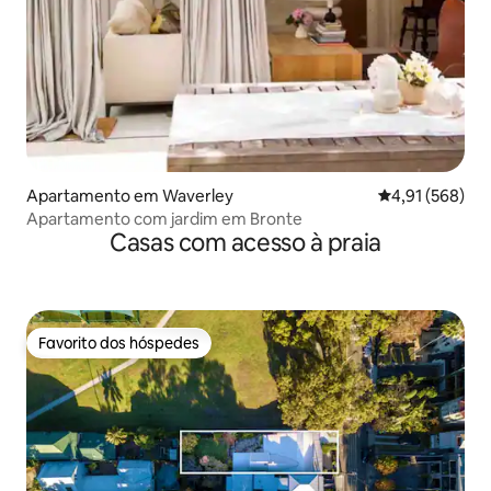
Apartamento em Waverley
Classificação 
4,91 (568)
Apartamento com jardim em Bronte
Casas com acesso à praia
Favorito dos hóspedes
Favorito dos hóspedes