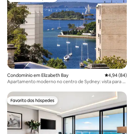
Favorito dos hóspedes
Condomínio em Elizabeth Bay
Classificação 
4,94 (84)
Apartamento moderno no centro de Sydney: vista para o
porto e piscina
Favorito dos hóspedes
Favorito dos hóspedes