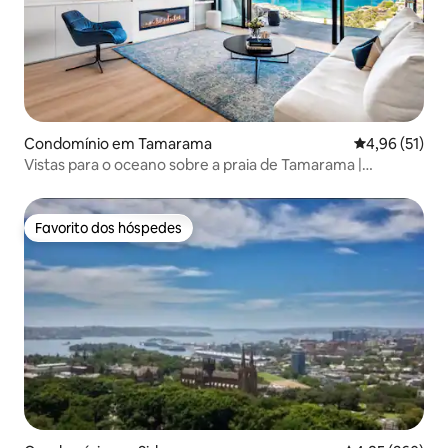
Condomínio em Tamarama
Classificação
4,96 (51)
Vistas para o oceano sobre a praia de Tamarama |
Caminhada até Bondi
Favorito dos hóspedes
Favorito dos hóspedes