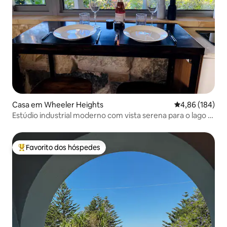
Casa em Wheeler Heights
Classificação m
4,86 (184)
Estúdio industrial moderno com vista serena para o lago e
o mato!
Favorito dos hóspedes
Favoritos dos hóspedes mais apreciados