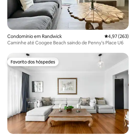
Condomínio em Randwick
Classificação m
4,97 (263)
Caminhe até Coogee Beach saindo de Penny's Place U6
Favorito dos hóspedes
Favorito dos hóspedes