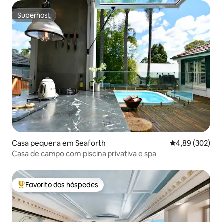
Superhost
Superhost
Casa pequena em Seaforth
Classificação m
4,89 (302)
Casa de campo com piscina privativa e spa
Favorito dos hóspedes
Favoritos dos hóspedes mais apreciados