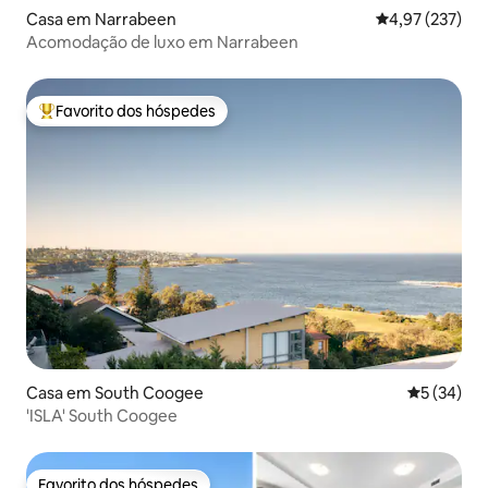
Casa em Narrabeen
Classificação 
4,97 (237)
Acomodação de luxo em Narrabeen
Favorito dos hóspedes
Favoritos dos hóspedes mais apreciados
Casa em South Coogee
Classifica
5 (34)
'ISLA' South Coogee
Favorito dos hóspedes