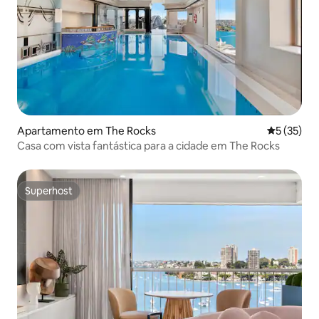
Apartamento em The Rocks
Classifica
5 (35)
Casa com vista fantástica para a cidade em The Rocks
Superhost
Superhost