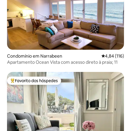
Condomínio em Narrabeen
Classificação 
4,84 (116)
Apartamento Ocean Vista com acesso direto à praia; 11
Favorito dos hóspedes
Favoritos dos hóspedes mais apreciados