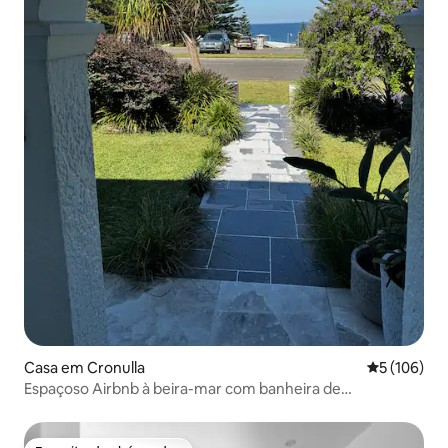
Casa em Cronulla
Classificaç
5 (106)
Espaçoso Airbnb à beira-mar com banheira de
hidromassagem, vista para o mar