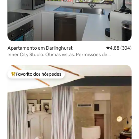
Apartamento em Darlinghurst
Classificação m
4,88 (304)
Inner City Studio. Ótimas vistas. Permissões de
estacionamento*.
Favorito dos hóspedes
Favoritos dos hóspedes mais apreciados