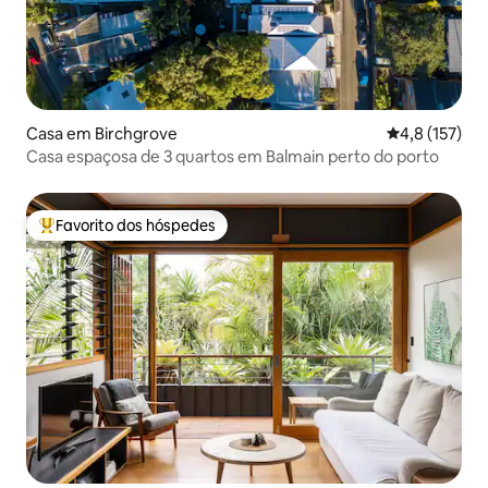
Casa em Birchgrove
Classificação
4,8 (157)
Casa espaçosa de 3 quartos em Balmain perto do porto
Favorito dos hóspedes
Favoritos dos hóspedes mais apreciados