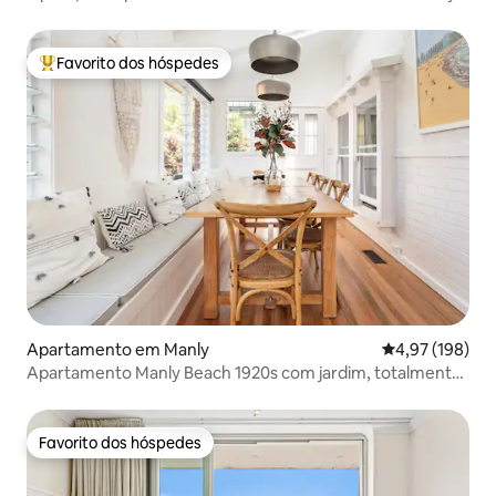
até ao CBD
Favorito dos hóspedes
Favoritos dos hóspedes mais apreciados
Apartamento em Manly
Classificação 
4,97 (198)
Apartamento Manly Beach 1920s com jardim, totalmente
renovado.
Favorito dos hóspedes
Favorito dos hóspedes