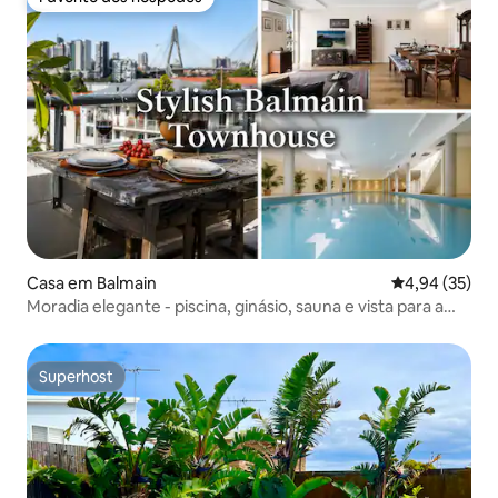
Favorito dos hóspedes
Casa em Balmain
Classificação
4,94 (35)
Moradia elegante - piscina, ginásio, sauna e vista para a
cidade
Superhost
Superhost