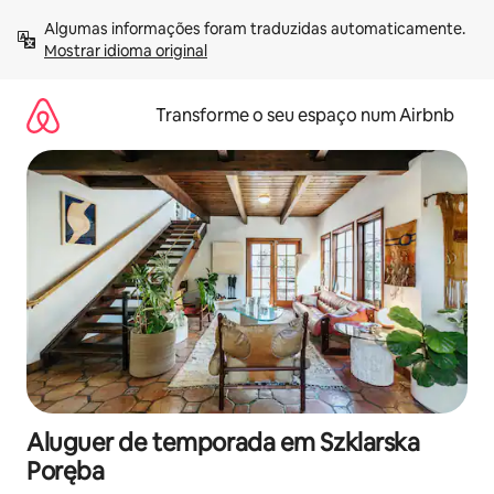
Saltar
Algumas informações foram traduzidas automaticamente. 
para
Mostrar idioma original
o
conteúdo
Transforme o seu espaço num Airbnb
Aluguer de temporada em Szklarska
Poręba