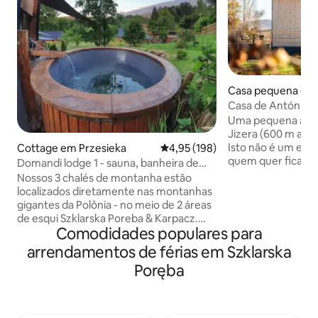
Casa pequena em
Casa de António: 
Uma pequena alde
Jizera (600 m acim
Isto não é um espaço
Cottage em Przesieka
Classificação média de 4,95 em 5
4,95 (198)
quem quer ficar p
Domandi lodge 1 - sauna, banheira de
descontrair longe
hidromassagem, terraço, natureza
Nossos 3 chalés de montanha estão
turismo comercial
localizados diretamente nas montanhas
e não turístico na
gigantes da Polônia - no meio de 2 áreas
perfeito para uma 
de esqui Szklarska Poreba & Karpacz.
natureza. Perto de trilhos para
Comodidades populares para
Perfeito para caminhadas, esportes de
caminhadas e cicl
inverno e fãs da natureza. Para isso,
arrendamentos de férias em Szklarska
Mesmo durante a é
nossos chalés estão perfeitamente
Poręba
sossegado. Acesso 
preparados com guarda-roupa de esqui,
caminhadas – tra
secador de sapatos, sauna
a época alta. Antoniów é também uma
infravermelha, banheira de
base para estânci
hidromassagem, terraço e