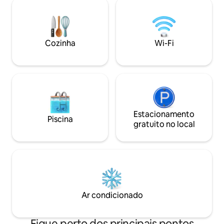
populares da regiã
estacionamento privativo. Perto de nós
há uma cachoeira muito famosa onde é
permitido nadar. O interior é um design
único muito aconchegante com todos
Cozinha
Wi-Fi
os recursos modernos - Wi-Fi, TV
inteligente, cozinha moderna,...
Estacionamento
Piscina
gratuito no local
Ar condicionado
Fique perto dos principais pontos