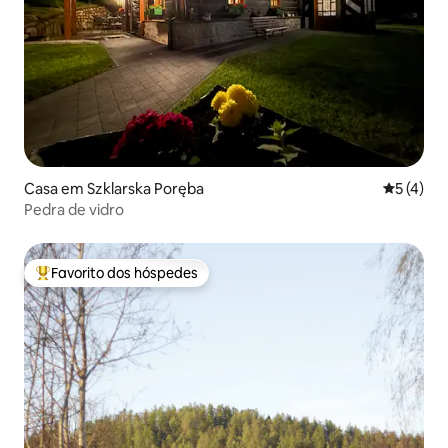
Casa em Szklarska Poręba
Classific
5 (4)
Pedra de vidro
Favorito dos hóspedes
Favoritos dos hóspedes mais apreciados