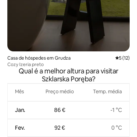
Casa de hóspedes em Grudza
Classifica
5 (12)
Cozy Izeria preto
Qual é a melhor altura para visitar
Szklarska Poręba?
Mês
Preço médio
Temp. média
Jan.
86 €
-1 °C
Fev.
92 €
0 °C