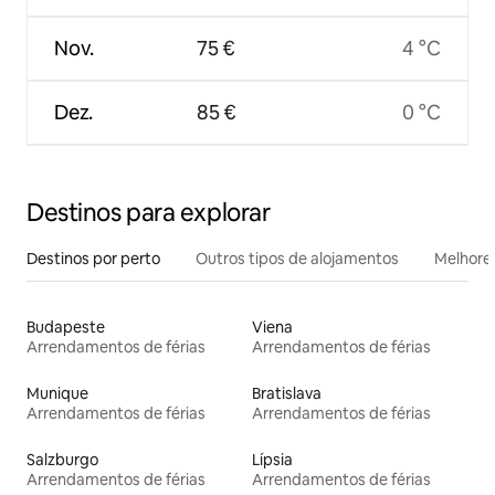
Nov.
75 €
4 °C
Dez.
85 €
0 °C
Destinos para explorar
Destinos por perto
Outros tipos de alojamentos
Melhores
Budapeste
Viena
Arrendamentos de férias
Arrendamentos de férias
Munique
Bratislava
Arrendamentos de férias
Arrendamentos de férias
Salzburgo
Lípsia
Arrendamentos de férias
Arrendamentos de férias