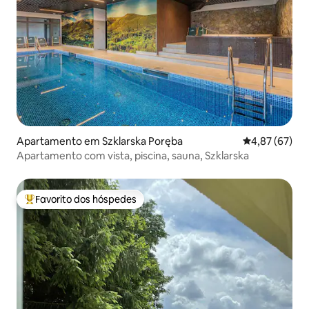
Apartamento em Szklarska Poręba
Classificação
4,87 (67)
Apartamento com vista, piscina, sauna, Szklarska
Favorito dos hóspedes
Favoritos dos hóspedes mais apreciados