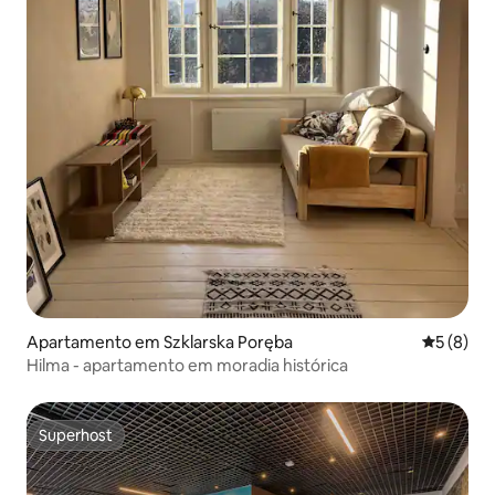
Apartamento em Szklarska Poręba
Classific
5 (8)
Hilma - apartamento em moradia histórica
Superhost
Superhost