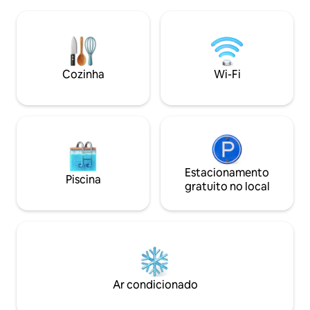
confortável e uma experiência de
do mt.yasur, das m
viagem única. Os alojamentos são
Cada quarto ofer
criados a partir de materiais tradicionais
privada, casa de 
e são construídos perto das instalações
mosquiteiras. Tod
da casa de banho partilhada. As redes
vulcão e transferê
mosquiteiras são fornecidas para cada
disponíveis duran
Cozinha
Wi-Fi
cama. A eletricidade está disponível à
Reserve a sua expe
noite para dispositivos de iluminação e
carregamento.
Estacionamento
Piscina
gratuito no local
Ar condicionado