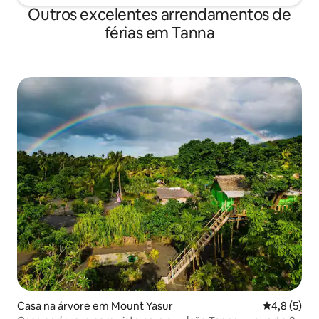
Outros excelentes arrendamentos de
férias em Tanna
Casa na árvore em Mount Yasur
Classificaç
4,8 (5)