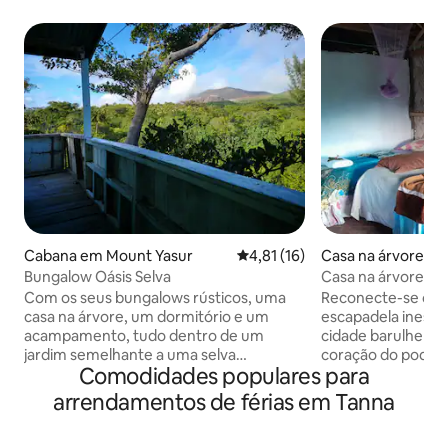
Cabana em Mount Yasur
Classificação média de 4,81 em
4,81 (16)
Casa na árvore em
Bungalow Oásis Selva
Casa na árvore Ya
Com os seus bungalows rústicos, uma
Reconecte-se com
casa na árvore, um dormitório e um
escapadela inesqu
acampamento, tudo dentro de um
cidade barulhenta
jardim semelhante a uma selva
coração do podero
Comodidades populares para
localizado mesmo em frente ao
natureza diretamen
majestoso Monte. Yasur com vista para o
Yasur View And Ca
arrendamentos de férias em Tanna
vulcão. O Jungle Oasis Bungalow
oferece alojamen
oferece aos hóspedes uma estadia
árvore e bungalow 