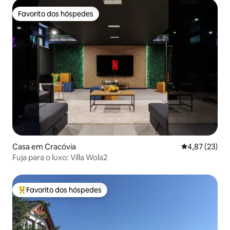
Favorito dos hóspedes
Favorito dos hóspedes
Casa em Cracóvia
Classificação
4,87 (23)
Fuja para o luxo: Villa Wola2
Favorito dos hóspedes
Favoritos dos hóspedes mais apreciados