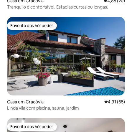
Casa em Cracóvia
Classificação
4,85 (20)
Tranquilo e confortável. Estadias curtas ou longas.
Favorito dos hóspedes
Favorito dos hóspedes
Casa em Cracóvia
Classificação
4,91 (65)
Linda vila com piscina, sauna, jardim
Favorito dos hóspedes
Favorito dos hóspedes