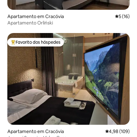
Apartamento em Cracóvia
Classifica
5 (16)
Apartamento Orliński
Favorito dos hóspedes
Favoritos dos hóspedes mais apreciados
Apartamento em Cracóvia
Classificação m
4,98 (109)