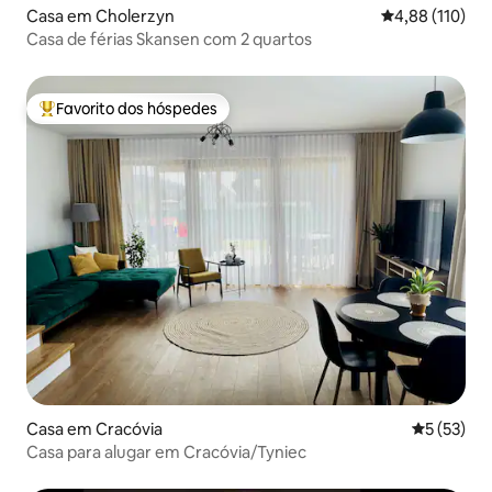
Casa em Cholerzyn
Classificação 
4,88 (110)
Casa de férias Skansen com 2 quartos
Favorito dos hóspedes
Favoritos dos hóspedes mais apreciados
Casa em Cracóvia
Classifica
5 (53)
Casa para alugar em Cracóvia/Tyniec