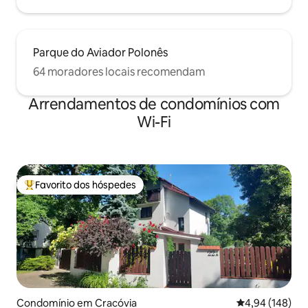
Parque do Aviador Polonês
64 moradores locais recomendam
Arrendamentos de condomínios com
Wi-Fi
Favorito dos hóspedes
Favoritos dos hóspedes mais apreciados
Condomínio em Cracóvia
Classificação m
4,94 (148)