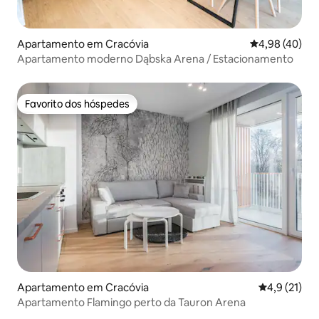
Apartamento em Cracóvia
Classificação 
4,98 (40)
Apartamento moderno Dąbska Arena / Estacionamento
Favorito dos hóspedes
Favorito dos hóspedes
Apartamento em Cracóvia
Classificaçã
4,9 (21)
Apartamento Flamingo perto da Tauron Arena