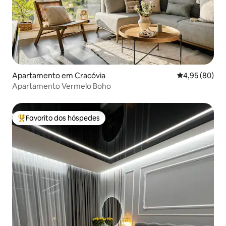
Apartamento em Cracóvia
Classificação 
4,95 (80)
Apartamento Vermelo Boho
Favorito dos hóspedes
Favoritos dos hóspedes mais apreciados