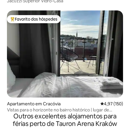
Jacuzzi Superior Vidro-Casa
Favorito dos hóspedes
Favoritos dos hóspedes mais apreciados
Apartamento em Cracóvia
Classificação 
4,97 (150)
Vistas para o horizonte no bairro histórico | lugar de
Outros excelentes alojamentos para
estacionamento
férias perto de Tauron Arena Kraków