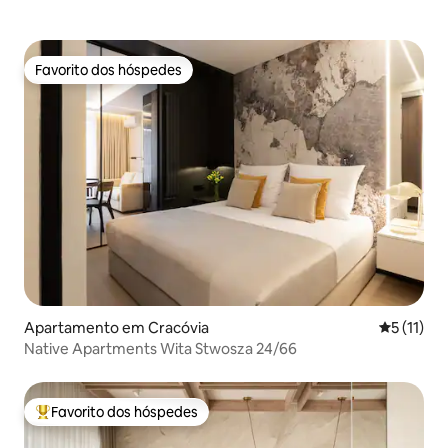
Favorito dos hóspedes
Favorito dos hóspedes
Apartamento em Cracóvia
Classifica
5 (11)
Native Apartments Wita Stwosza 24/66
Favorito dos hóspedes
Favoritos dos hóspedes mais apreciados