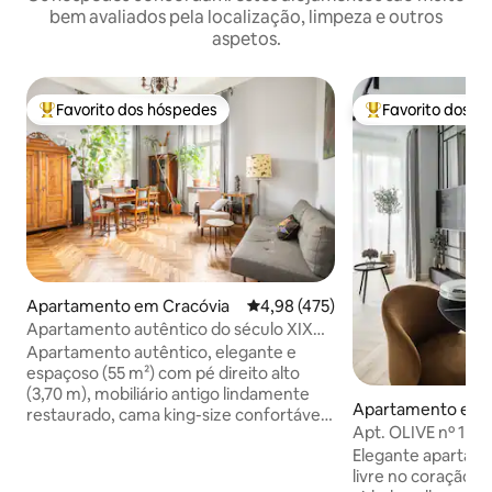
bem avaliados pela localização, limpeza e outros
aspetos.
Favorito dos hóspedes
Favorito dos h
Favoritos dos hóspedes mais apreciados
Favoritos dos hó
Apartamento em Cracóvia
Classificação média de 4,98 em 5
4,98 (475)
Apartamento autêntico do século XIX
com vista!
Apartamento autêntico, elegante e
espaçoso (55 m²) com pé direito alto
(3,70 m), mobiliário antigo lindamente
Apartamento em 
restaurado, cama king-size confortável,
Apt. OLIVE nº 1 | C
mobiliário de cozinha feito sob medida
Garagem GRATUI
Elegante apartam
com bancada de mármore. Um
livre no coração d
apartamento de verdade, não um hotel!