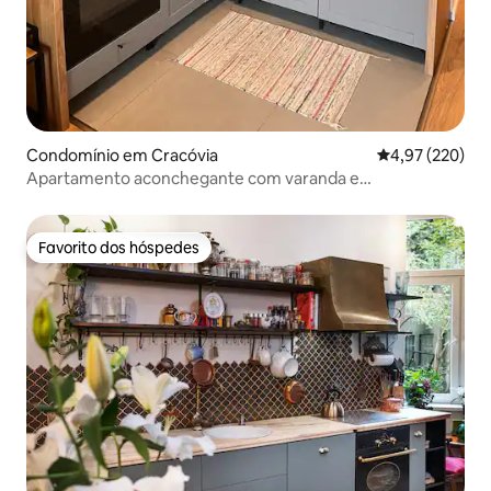
Condomínio em Cracóvia
Classificação m
4,97 (220)
Apartamento aconchegante com varanda e
estacionamento privativo.
Favorito dos hóspedes
Favorito dos hóspedes