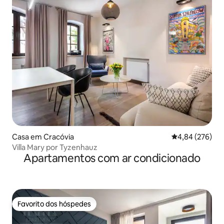
Casa em Cracóvia
Classificação m
4,84 (276)
Villa Mary por Tyzenhauz
Apartamentos com ar condicionado
Favorito dos hóspedes
Favorito dos hóspedes