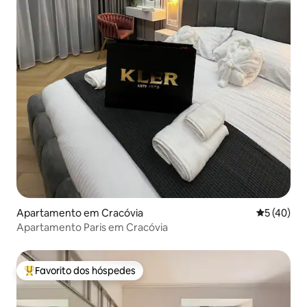
Apartamento em Cracóvia
Classifica
5 (40)
Apartamento Paris em Cracóvia
Favorito dos hóspedes
Favoritos dos hóspedes mais apreciados