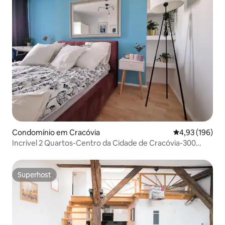
Condomínio em Cracóvia
Classificação 
4,93 (196)
Incrível 2 Quartos-Centro da Cidade de Cracóvia-300
Metros da Praça Principal
Superhost
Superhost