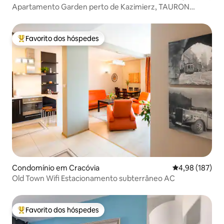
Apartamento Garden perto de Kazimierz, TAURON
ARENA
Favorito dos hóspedes
Favoritos dos hóspedes mais apreciados
Condomínio em Cracóvia
Classificação 
4,98 (187)
Old Town Wifi Estacionamento subterrâneo AC
Favorito dos hóspedes
Favoritos dos hóspedes mais apreciados