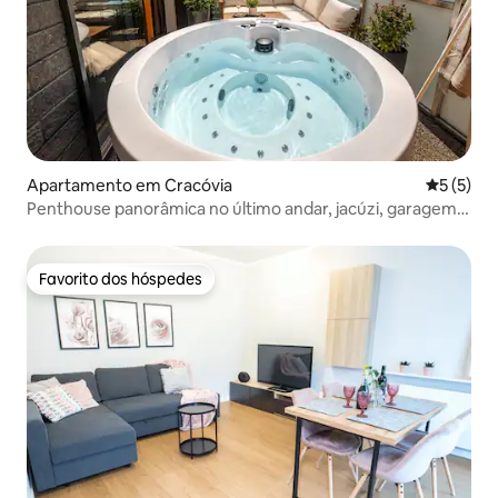
Apartamento em Cracóvia
Classific
5 (5)
Penthouse panorâmica no último andar, jacúzi, garagem,
ar condicionado
Favorito dos hóspedes
Favorito dos hóspedes