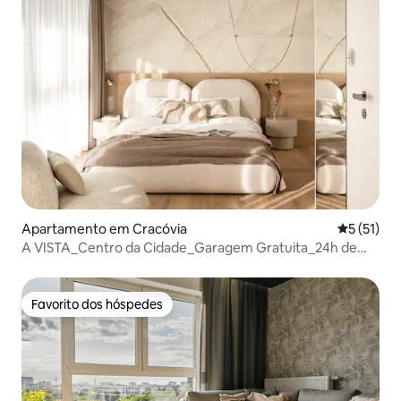
Apartamento em Cracóvia
Classifica
5 (51)
A VISTA_Centro da Cidade_Garagem Gratuita_24h de
Segurança
Favorito dos hóspedes
Favorito dos hóspedes