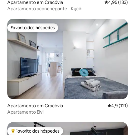
Apartamento em Cracóvia
Classificação 
4,95 (133)
Apartamento aconchegante - Kącik
Favorito dos hóspedes
Favorito dos hóspedes
Apartamento em Cracóvia
Classificação
4,9 (121)
Apartamento Elvi
Favorito dos hóspedes
Favoritos dos hóspedes mais apreciados