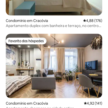
Condomínio em Cracóvia
Classificação 
4,88 (176)
Apartamento duplex com banheira e terraço, no centro
da cidade
Favorito dos hóspedes
Favorito dos hóspedes
Condomínio em Cracóvia
Classificação 
4,92 (141)