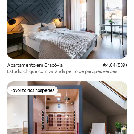
Apartamento em Cracóvia
Classificação m
4,84 (539)
Estúdio chique com varanda perto de parques verdes
Favorito dos hóspedes
Favorito dos hóspedes