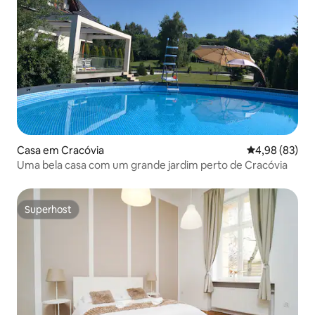
Casa em Cracóvia
Classificação 
4,98 (83)
Uma bela casa com um grande jardim perto de Cracóvia
Superhost
Superhost