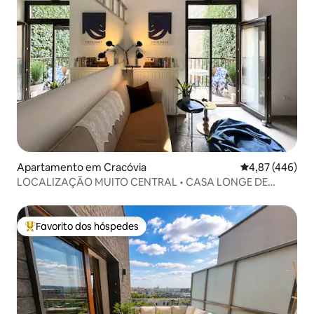
Apartamento em Cracóvia
Classificação m
4,87 (446)
LOCALIZAÇÃO MUITO CENTRAL • CASA LONGE DE
CASA
Favorito dos hóspedes
Favoritos dos hóspedes mais apreciados