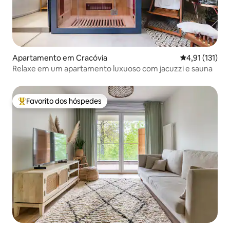
Apartamento em Cracóvia
Classificação 
4,91 (131)
Relaxe em um apartamento luxuoso com jacuzzi e sauna
Favorito dos hóspedes
Favoritos dos hóspedes mais apreciados