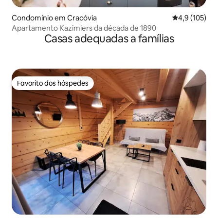
Condomínio em Cracóvia
Classificação
4,9 (105)
Apartamento Kazimiers da década de 1890
Casas adequadas a famílias
Favorito dos hóspedes
Favorito dos hóspedes