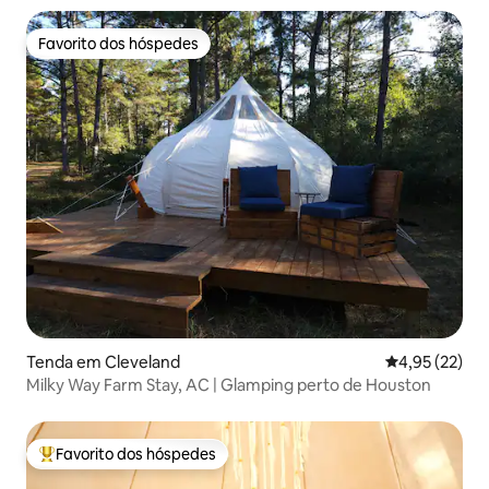
Favorito dos hóspedes
Favorito dos hóspedes
Tenda em Cleveland
Classificação
4,95 (22)
Milky Way Farm Stay, AC | Glamping perto de Houston
Favorito dos hóspedes
Favoritos dos hóspedes mais apreciados