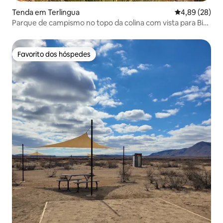
Tenda em Terlingua
Classificação 
4,89 (28)
Parque de campismo no topo da colina com vista para Big
Bend
Favorito dos hóspedes
Favorito dos hóspedes