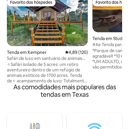
Favorito dos hóspedes
Favorito dos hós
Favorito dos hóspedes
Favorito dos hós
Tenda em Study Bu
ngua
#4a-Tenda para 1 -
Chuveiro + Parque
*Parque de campi
Tenda em Kempner
Classificação média de 4,89 em 5
4,89 (120)
agradável! *10 min para BBNP e Terlingua
Safári de luxo em santuário de animais
*UM ADULTO, com 
com ar-condicionado e rio
✧Safári isolado de 5 acres: um retiro
são permitidos an
aventureiro dentro de um refúgio de
*Tenda de lona: 6'L
animais exóticos de 1700 acres. Tenda
uma cama TWIN mu
de✧ acampamento de luxo: Totalmente
almofada, lençóis,
As comodidades mais populares das
isolada, com ar condicionado e
lanterna. *TRAZER SACO-CAMA se
aquecimento para conforto durante
tendas em Texas
estiver frio. *Cam
todo o ano. Acesso ao✧ rio a apenas 3,5
tamanho COMPLE
km da tenda: local privado no rio
dormir/observar as
Lampasas para pesca, caiaque BYO e
cadeira de exteri
observação da vida selvagem.
piquenique, fogão 
✧Observação de estrelas em uma zona
próprias botijas de
de céu escuro: relaxe sob as estrelas do
grelha de cozinha