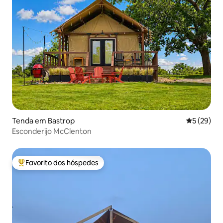
Tenda em Bastrop
Classifica
5 (29)
Esconderijo McClenton
Favorito dos hóspedes
Favoritos dos hóspedes mais apreciados