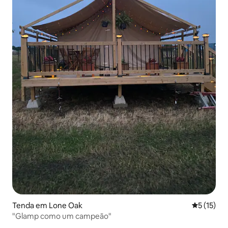
Tenda em Lone Oak
Classifica
5 (15)
"Glamp como um campeão"