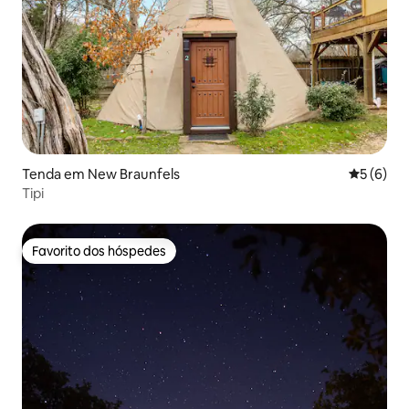
Tenda em New Braunfels
Classific
5 (6)
Tipi
Favorito dos hóspedes
Favorito dos hóspedes