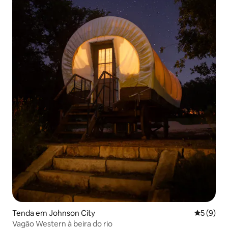
Tenda em Johnson City
Classific
5 (9)
Vagão Western à beira do rio