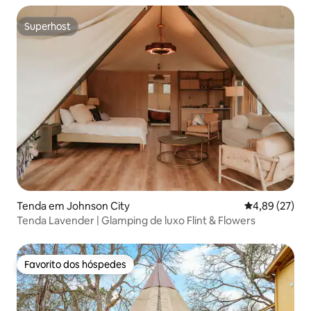
Superhost
Superhost
Tenda em Johnson City
Classificação
4,89 (27)
Tenda Lavender | Glamping de luxo Flint & Flowers
Favorito dos hóspedes
Favorito dos hóspedes