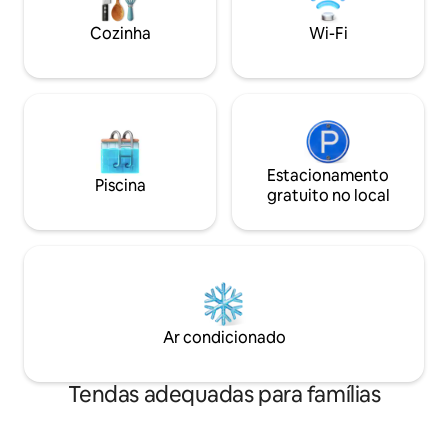
Texas com redes, assentos no convés e
uma milha de distâ
uma lareira. Conforto ✧sustentável fora
etc. *CHUVEIRO e
Cozinha
Wi-Fi
da rede: alimentado por 95% de energia
exterior limpa Se
solar, com carregamento de veículos
elétricos de nível 2 e água da chuva
purificada quente e fria.
Estacionamento
Piscina
gratuito no local
Ar condicionado
Tendas adequadas para famílias