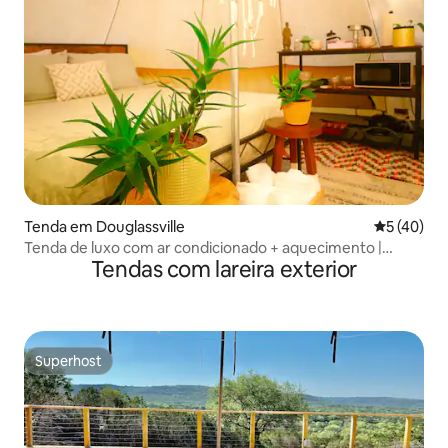
Tenda em Douglassville
Classifica
5 (40)
Tenda de luxo com ar condicionado + aquecimento |
Tendas com lareira exterior
(Perto do Lago Caddo)
Superhost
Superhost