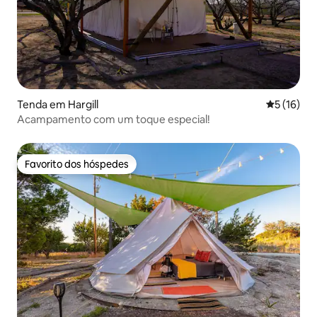
Tenda em Hargill
Classifica
5 (16)
Acampamento com um toque especial!
Favorito dos hóspedes
Favorito dos hóspedes