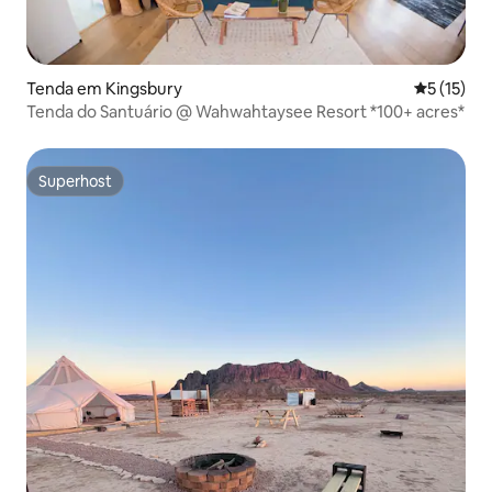
Tenda em Kingsbury
Classifica
5 (15)
Tenda do Santuário @ Wahwahtaysee Resort *100+ acres*
Superhost
Superhost