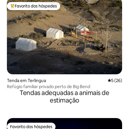
Favorito dos hóspedes
Favoritos dos hóspedes mais apreciados
Tenda em Terlingua
Classifica
5 (26)
Refúgio familiar privado perto de Big Bend
Tendas adequadas a animais de
estimação
Favorito dos hóspedes