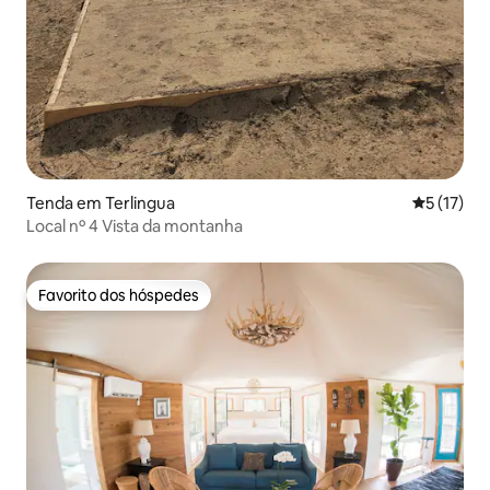
Tenda em Terlingua
Classifica
5 (17)
Local nº 4 Vista da montanha
Favorito dos hóspedes
Favorito dos hóspedes