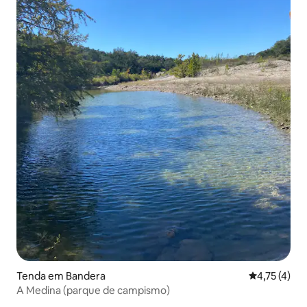
Tenda em Bandera
Classificaçã
4,75 (4)
A Medina (parque de campismo)