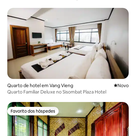
piscina.
Quarto de hotel em Vang Vieng
Novo aloj
Novo
Quarto Familiar Deluxe no Sisombat Plaza Hotel
Favorito dos hóspedes
Favorito dos hóspedes