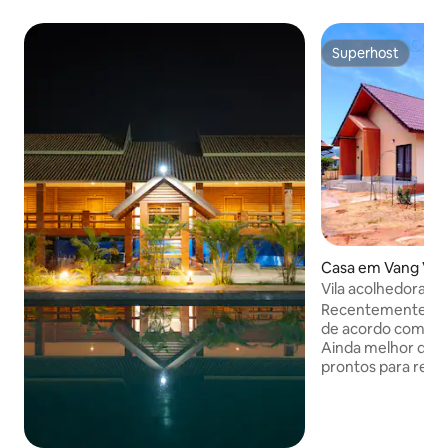
Superhost
Superhost
Casa em Vang Vie
Vila acolhedora V
Recentemente re
de acordo com as 
Ainda melhor do q
prontos para receber
moradia está local
campos de arroz, 
cidade, a apenas 
mercado noturno. Relaxe num espaç