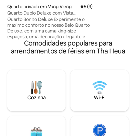
tranquilo, espaços
Quarto privado em Vang Vieng
Classificação média de 5 e
5 (3)
de estacionament
Quarto Duplo Deluxe com Vista
varanda onde pode
Montanha
Quarto Bonito Deluxe Experimente o
natureza em qualq
máximo conforto no nosso Belo Quarto
desfrutar de des
Deluxe, com uma cama king-size
amanheceres e da
espaçosa, uma decoração elegante e
alta velocidade a passar. Co
Comodidades populares para
uma área de estar acolhedora. Desfrute
comodidades, faz 
de vistas deslumbrantes da sua varanda
arrendamentos de férias em Tha Heua
casa.
privada ou grandes janelas. O quarto
inclui ar condicionado, acesso Wi-Fi
gratuito, uma televisão de ecrã plano e
uma casa de banho privativa com
produtos de higiene pessoal. Perfeito
para casais ou viajantes solitários que
procuram uma escapadela tranquila.
Pequeno-almoço e serviço de limpeza
Cozinha
Wi-Fi
diário estão disponíveis. Reserve agora
para uma estadia serena em Vang Vieng!