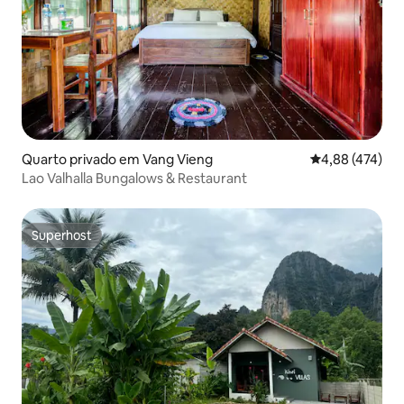
Quarto privado em Vang Vieng
Classificação m
4,88 (474)
Lao Valhalla Bungalows & Restaurant
Superhost
Superhost