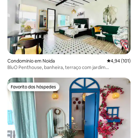
Condomínio em Noida
Classificação 
4,94 (101)
BluO Penthouse, banheira, terraço com jardim
#Fériasemcasa
Favorito dos hóspedes
Favorito dos hóspedes