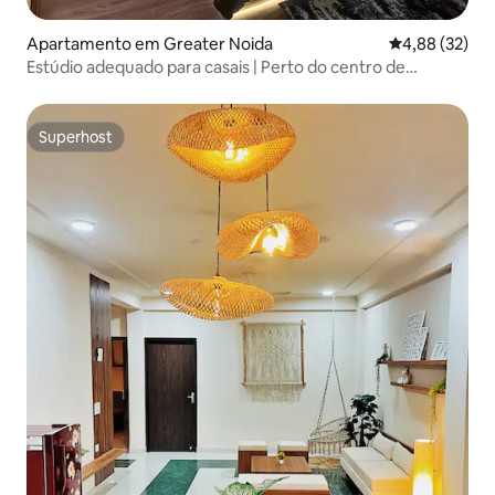
Apartamento em Greater Noida
Classificação
4,88 (32)
Estúdio adequado para casais | Perto do centro de
exposições India
Superhost
Superhost