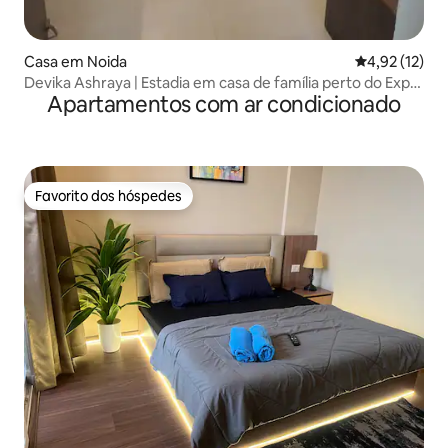
Casa em Noida
Classificação
4,92 (12)
Devika Ashraya | Estadia em casa de família perto do Expo
Apartamentos com ar condicionado
Mart
Favorito dos hóspedes
Favorito dos hóspedes