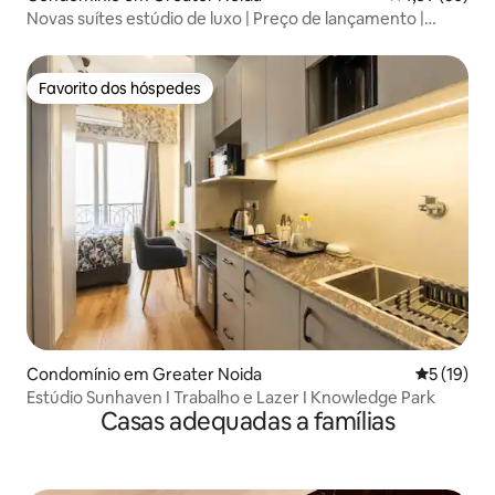
Novas suítes estúdio de luxo | Preço de lançamento |
ExpoMart
Favorito dos hóspedes
Favorito dos hóspedes
Condomínio em Greater Noida
Classifica
5 (19)
Estúdio Sunhaven I Trabalho e Lazer I Knowledge Park
Casas adequadas a famílias