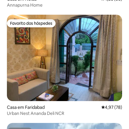
Annapurna Home
Favorito dos hóspedes
Favorito dos hóspedes
Casa em Faridabad
Classificação
4,97 (78)
Urban Nest Ananda Deli NCR