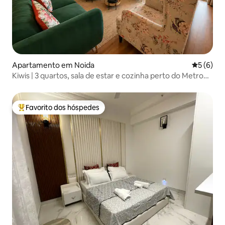
Apartamento em Noida
Classific
5 (6)
Kiwis | 3 quartos, sala de estar e cozinha perto do Metro
do Setor 18 e do Mall of India
Favorito dos hóspedes
Favoritos dos hóspedes mais apreciados