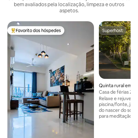
bem avaliados pela localização, limpeza e outros
aspetos.
Favorito dos hóspedes
Superhost
Favoritos dos hóspedes mais apreciados
Superhost
Quinta rural em G
da
Casa de férias Zur
Relaxe e rejuvenes
piscina/fonte, jard
do nascer do sol d
para meditação e ioga. A estadia 
quartos com banhe
serviço com banhe
lavanderia cobert