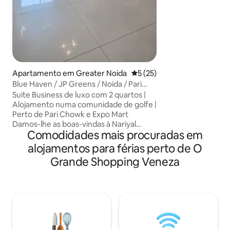
100 pés quadrado
eletrodomésticos 
Todas as comodid
área de 5000 pés quad
verdejante cercado
especificamente p
acupressão e bala
Terraço para StarGaze. Conec
Apartamento em Greater Noida
Classificação média de 5 em 
5 (25)
com metrô e café
Blue Haven / JP Greens / Noida / Pari
Chowk / Expo Mart
Suite Business de luxo com 2 quartos |
Alojamento numa comunidade de golfe |
Perto de Pari Chowk e Expo Mart
Damos-lhe as boas-vindas à Nariyal
Comodidades mais procuradas em
Stays, uma Business Suite de 2 quartos
elegante e totalmente mobilada,
alojamentos para férias perto de O
localizada no 12.º andar da comunidade
Grande Shopping Veneza
fechada premium de Godrej Golf Links.
Concebida para viajantes modernos,
esta suite elegante é ideal para quem
viaja em trabalho, casais, hóspedes que
viajam sozinhos, turistas e estadias
prolongadas, sendo também adequada
para pequenas reuniões, festas de