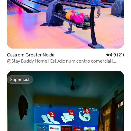
Casa em Greater Noida
Classificaçã
4,9 (21)
@Stay Buddy Home | Estúdio num centro comercial |
Divirta-se e fique
Superhost
Superhost