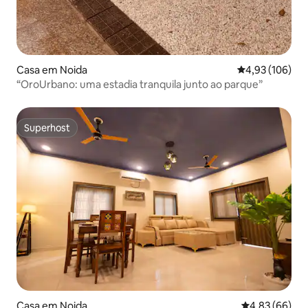
Casa em Noida
Classificação 
4,93 (106)
“OroUrbano: uma estadia tranquila junto ao parque”
Superhost
Superhost
Casa em Noida
Classificação 
4,83 (66)