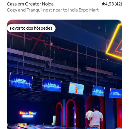
Casa em Greater Noida
Classificação
4,93 (42)
Cozy and Tranquil nest near to India Expo Mart
Favorito dos hóspedes
Favorito dos hóspedes