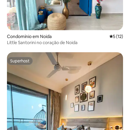
Condomínio em Noida
Classifica
5 (12)
Little Santorini no coração de Noida
Superhost
Superhost