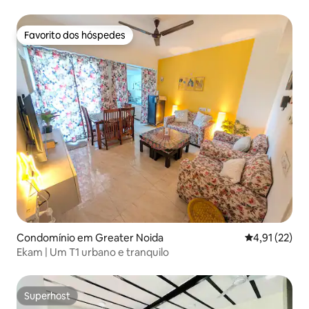
Favorito dos hóspedes
Favorito dos hóspedes
Condomínio em Greater Noida
Classificação
4,91 (22)
Ekam | Um T1 urbano e tranquilo
Superhost
Superhost