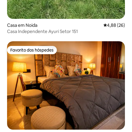
Casa em Noida
Classificação 
4,88 (26)
Casa Independente Ayuri Setor 151
Favorito dos hóspedes
Favorito dos hóspedes