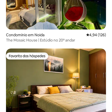
Condomínio em Noida
Classificação 
4,94 (126)
The Mosaic House | Estúdio no 20º andar
Favorito dos hóspedes
Favorito dos hóspedes