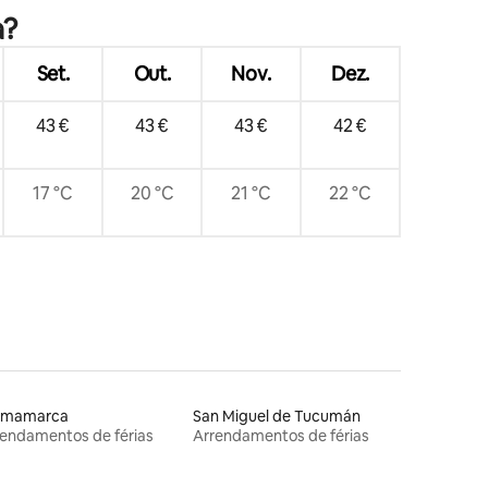
a?
Set.
Out.
Nov.
Dez.
43 €
43 €
43 €
42 €
17 °C
20 °C
21 °C
22 °C
rmamarca
San Miguel de Tucumán
endamentos de férias
Arrendamentos de férias