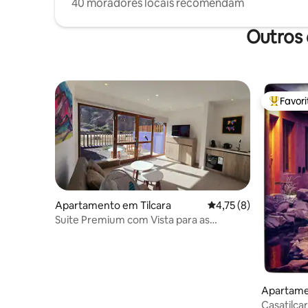
40 moradores locais recomendam
Outros 
Favor
Favorito
Apartamento em Tilcara
Classificação média d
4,75 (8)
Suite Premium com Vista para as
Montanhas, Cama King Size, Churrasco
na Cochera
Apartame
Casatilca