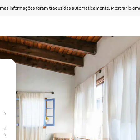
mas informações foram traduzidas automaticamente. 
Mostrar idioma
egue com as teclas de seta para cima e para baixo ou explore com ges