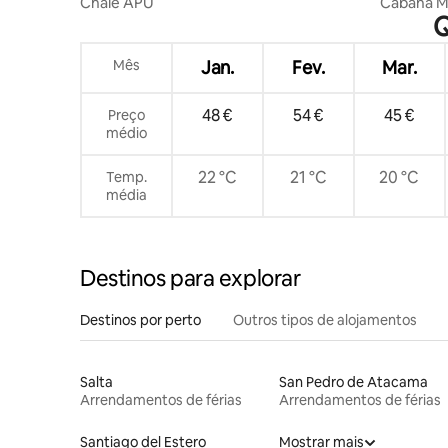
Chalé APU
Cabana M
Q
Mês
Jan.
Fev.
Mar.
48 €
54 €
45 €
Preço
médio
22 °C
21 °C
20 °C
Temp.
média
Destinos para explorar
Destinos por perto
Outros tipos de alojamentos
Salta
San Pedro de Atacama
Arrendamentos de férias
Arrendamentos de férias
Santiago del Estero
Mostrar mais