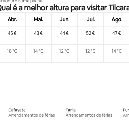
iradouro Sumajpacha
ual é a melhor altura para visitar Tilcar
Abr.
Mai.
Jun.
Jul.
Ago.
45 €
43 €
44 €
52 €
47 €
18 °C
14 °C
12 °C
12 °C
14 °C
Cafayate
Tarija
Pu
Arrendamentos de férias
Arrendamentos de férias
Arr