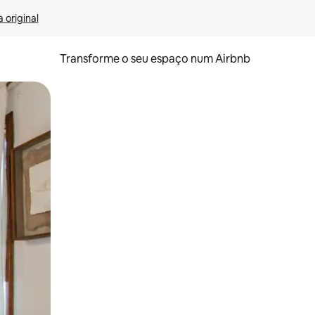
 original
Transforme o seu espaço num Airbnb
tos de toque ou deslize.