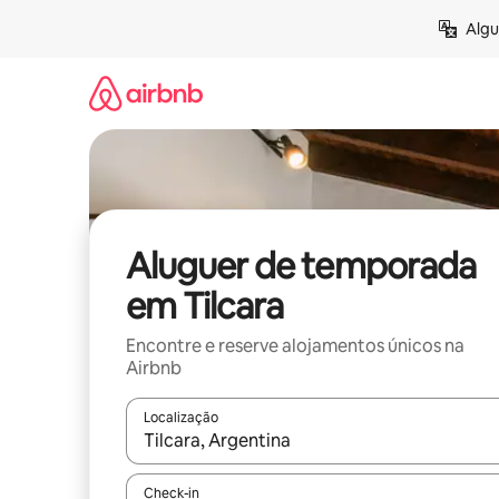
Saltar
Algu
para
o
conteúdo
Aluguer de temporada
em Tilcara
Encontre e reserve alojamentos únicos na
Airbnb
Localização
Quando os resultados estiverem disponíveis, nav
Check-in