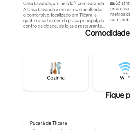
estacion
🏡 Só através 
Casa Lavanda, um belo loft com varanda
uma casa 
A Casa Lavanda é um estúdio acolhedor
metros da
e confortável localizado em Tilcara, a
num ambie
quatro quarteirões da praça principal, do
✨ Constr
centro da cidade, de lojas e restaurantes.
tradicion
Comodidades 
Localizado numa propriedade familiar,
encanto d
numa rua tranquila. Tem um jardim da
as comodi
frente e um terraço com vista para o
totalmente equi
jardim da propriedade, ideal para
explorar
desfrutar do ar de Tilcara enquanto bebe
depois re
um mate ou algo fresco! Tem uma
camas con
kitchenette com chaleira elétrica, micro-
e aquecim
ondas, torradeira, frigorífico e tudo o que
relaxar e
precisa para aquecer alimentos e tomar
Cozinha
Wi-F
o pequeno-almoço.
Fique p
Pucará de Tilcara