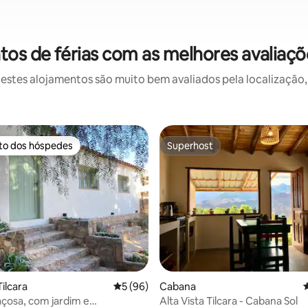
s de férias com as melhores avaliaçõ
stes alojamentos são muito bem avaliados pela localização, 
ito dos hóspedes
Superhost
s dos hóspedes mais apreciados
Superhost
ilcara
Classificação média de 5 em 5 estrelas, 9
5 (96)
Cabana
C
çosa, com jardim e
Alta Vista Tilcara - Cabana Sol
 4,92 em 5 estrelas, 60avaliações