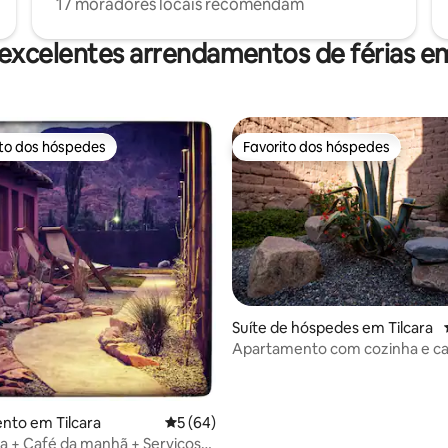
17 moradores locais recomendam
excelentes arrendamentos de férias em
ito dos hóspedes
Favorito dos hóspedes
s dos hóspedes mais apreciados
Favorito dos hóspedes
e 4,75 em 5 estrelas, 8avaliações
Suíte de hóspedes em Tilcara
Apartamento com cozinha e ca
banho privativa
nto em Tilcara
Classificação média de 5 em 5 estrelas, 6
5 (64)
ra + Café da manhã + Serviços