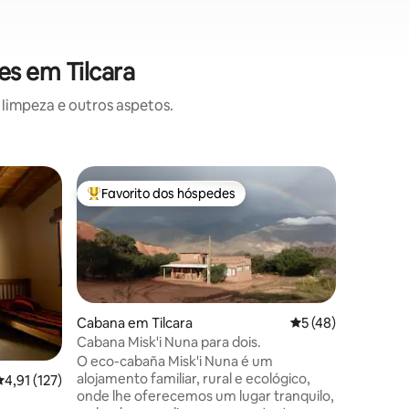
es em Tilcara
limpeza e outros aspetos.
Casa em 
Favorito dos hóspedes
Superho
Favoritos dos hóspedes mais apreciados
Superho
Casa de 
É uma cas
procuram
rural e tr
aldeia de
mezanino
camas), 2
Cabana em Tilcara
Classificação médi
5 (48)
com duas poltron
Cabana Misk'i Nuna para dois.
feita um
O eco-cabaña Misk'i Nuna é um
e equipa
alojamento familiar, rural e ecológico,
6avaliações
lassificação média de 4,91 em 5 estrelas, 127avaliações
4,91 (127)
grelha, 
onde lhe oferecemos um lugar tranquilo,
jantar ao ar livre. 