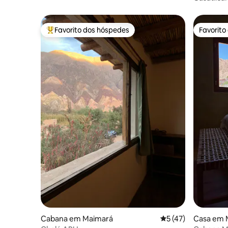
(1)
Favorito dos hóspedes
Favorito
Favoritos dos hóspedes mais apreciados
Favorito
Cabana em Maimará
Classificação média
5 (47)
Casa em 