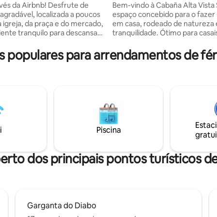
amento privado
da Airbnb! Desfrute de
Bem-vindo à Cabaña Alta Vista 
agradável, localizada a poucos
espaço concebido para o fazer 
 igreja, da praça e do mercado,
em casa, rodeado de natureza 
nte tranquilo para descansar.
tranquilidade. Ótimo para casai
uída em adobe e com tetos
procuram uma escapadela rom
ais de cardón, combina o
famílias que querem conforto 
populares para arrendamentos de féri
a arquitetura local com todas
privacidade. Todas as manhãs, desfrute
dades. Restaurado e
do sol sobre as montanhas en
pado. 🌄 Ideal para
saboreia um mate no terraço p
 a Quebrada de Humahuaca e
prepara um pequeno-almoço n
gressar para desfrutar de
totalmente equipada. À noite,
fortáveis, uma cozinha grande
contemple o céu estrelado, se
ento central. Ou apenas para
luminosa, a partir do conforto 
 desconectar.
terraço.
Estac
i
Piscina
gratui
erto dos principais pontos turísticos de
Garganta do Diabo