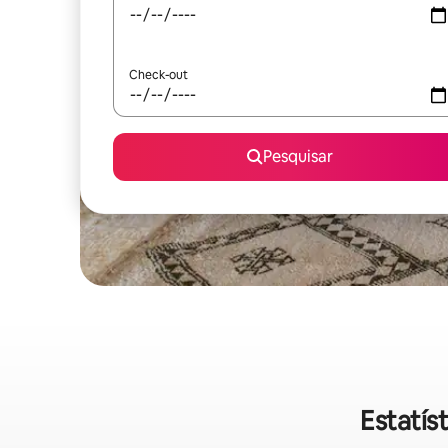
Check-out
Pesquisar
Estatís