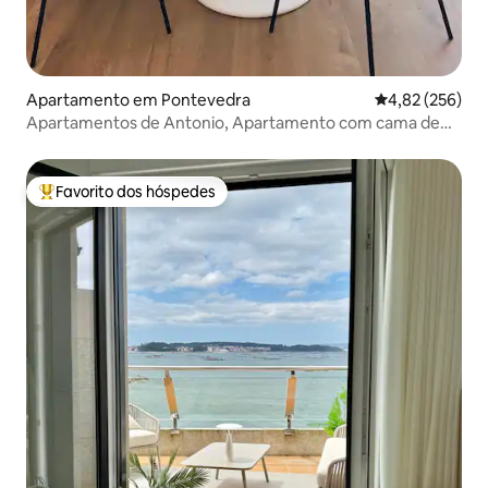
Apartamento em Pontevedra
Classificação m
4,82 (256)
Apartamentos de Antonio, Apartamento com cama de
casal.
Favorito dos hóspedes
Favoritos dos hóspedes mais apreciados