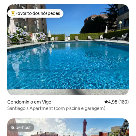
Favorito dos hóspedes
Favoritos dos hóspedes mais apreciados
Condomínio em Vigo
Classificação m
4,98 (160)
Santiago's Apartment (com piscina e garagem)
Superhost
Superhost