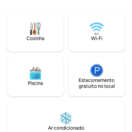
Internet-Wifi por 
enquanto o sol se põe lentamente no
teletrabalho. Localização perfeita para
horizonte. Com o Oceano Atlântico se
tornar a casa a ba
estendendo diante de você e a praia
Galiza. A autoestr
animada logo abaixo, não há nada mais
distância.
sonhador — é o refúgio à beira-mar por
excelência.
Cozinha
Wi-Fi
Estacionamento
Piscina
gratuito no local
Ar condicionado