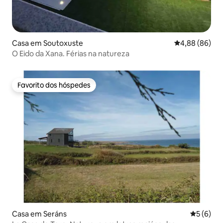
Casa em Soutoxuste
Classificação 
4,88 (86)
O Eido da Xana. Férias na natureza
Favorito dos hóspedes
Favorito dos hóspedes
Casa em Seráns
Classific
5 (6)