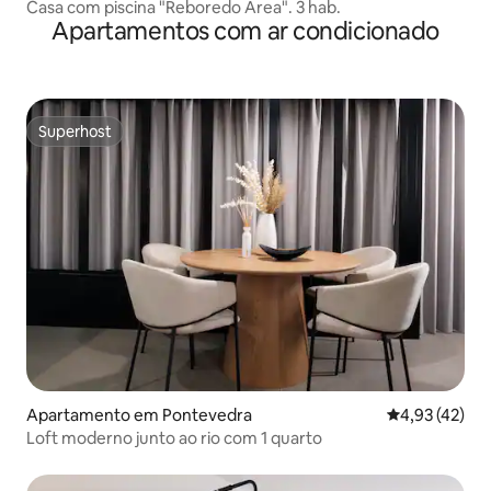
Casa com piscina "Reboredo Area". 3 hab.
Apartamentos com ar condicionado
Superhost
Superhost
Apartamento em Pontevedra
Classificação
4,93 (42)
Loft moderno junto ao rio com 1 quarto