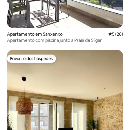
Apartamento em Sanxenxo
Classifica
5 (26)
Apartamento com piscina junto à Praia de Silgar
Favorito dos hóspedes
Favorito dos hóspedes