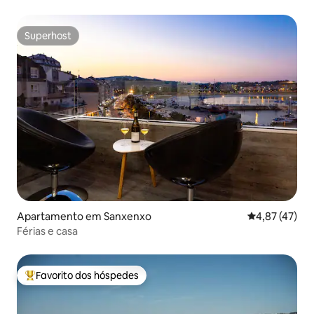
Superhost
Superhost
Apartamento em Sanxenxo
Classificação
4,87 (47)
Férias e casa
Favorito dos hóspedes
Favoritos dos hóspedes mais apreciados