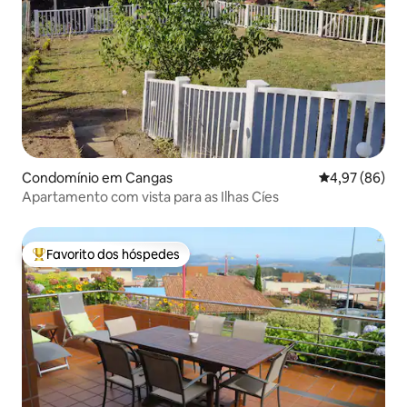
Condomínio em Cangas
Classificação 
4,97 (86)
Apartamento com vista para as Ilhas Cíes
Favorito dos hóspedes
Favoritos dos hóspedes mais apreciados