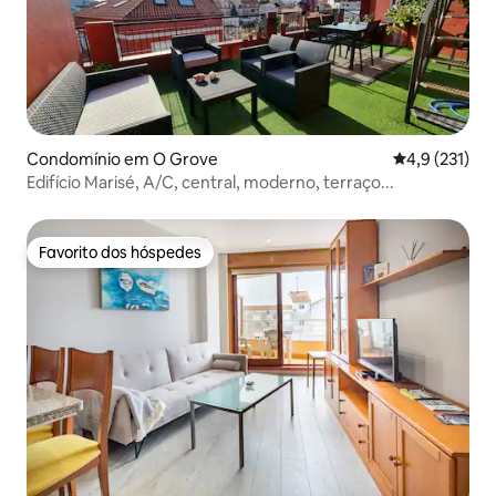
Condomínio em O Grove
Classificação
4,9 (231)
Edifício Marisé, A/C, central, moderno, terraço...
Favorito dos hóspedes
Favorito dos hóspedes