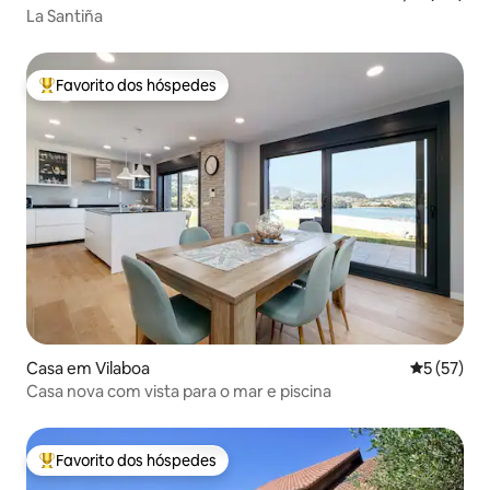
La Santiña
Favorito dos hóspedes
Favoritos dos hóspedes mais apreciados
Casa em Vilaboa
Classifica
5 (57)
Casa nova com vista para o mar e piscina
Favorito dos hóspedes
Favoritos dos hóspedes mais apreciados