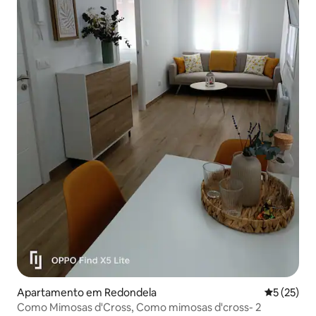
Apartamento em Redondela
Classifica
5 (25)
Como Mimosas d'Cross, Como mimosas d'cross- 2