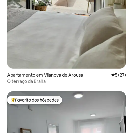
Apartamento em Vilanova de Arousa
Classifica
5 (27)
O terraço da Braña
Favorito dos hóspedes
Favoritos dos hóspedes mais apreciados