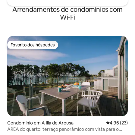
Arrendamentos de condomínios com
Wi-Fi
Favorito dos hóspedes
Favorito dos hóspedes
Condomínio em A Illa de Arousa
Classificação
4,96 (23)
ÁREA do quarto: terraço panorâmico com vista para o
mar