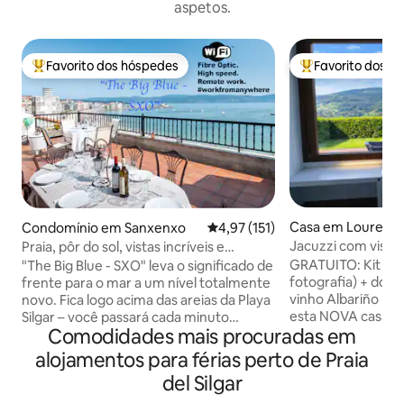
aspetos.
Favorito dos hóspedes
Favorito dos h
Favoritos dos hóspedes mais apreciados
Favoritos dos hó
Casa em Louredo
Condomínio em Sanxenxo
Classificação média de 4,97 em 
4,97 (151)
Jacuzzi com vista
Praia, pôr do sol, vistas incríveis e
em Vigo Rural Mo
decoração
GRATUITO: Kit de
"The Big Blue - SXO" leva o significado de
fotografia) + doce
frente para o mar a um nível totalmente
vinho Albariño + 
novo. Fica logo acima das areias da Playa
esta NOVA casa no
Silgar – você passará cada minuto
Comodidades mais procuradas em
uma casa de 55 m.
absorvendo a paisagem. As manhãs
privado só para si
começam com uma xícara de café no
alojamentos para férias perto de Praia
totalmente fechad
terraço, ouvindo as ondas e observando
del Silgar
privacidade. Tem
a maré chegar, enquanto as noites
exclusivo dentro 
terminam com uma taça de Cava