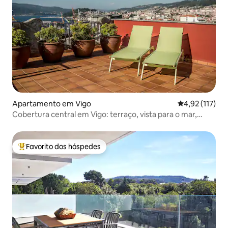
Apartamento em Vigo
Classificação 
4,92 (117)
Cobertura central em Vigo: terraço, vista para o mar,
garagem
Favorito dos hóspedes
Favoritos dos hóspedes mais apreciados