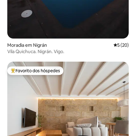
Moradia em Nigrán
Classifica
5 (20)
Vila Quichuca. Nigrán. Vigo.
Favorito dos hóspedes
Favoritos dos hóspedes mais apreciados