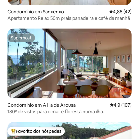
Condomínio em Sanxenxo
Classificação
4,88 (42)
Apartamento Relax 50m praia panadeira e café da manhã
Superhost
Superhost
Condomínio em A Illa de Arousa
Classificação
4,9 (107)
180º de vistas para o mar e floresta numa ilha.
Favorito dos hóspedes
Favoritos dos hóspedes mais apreciados