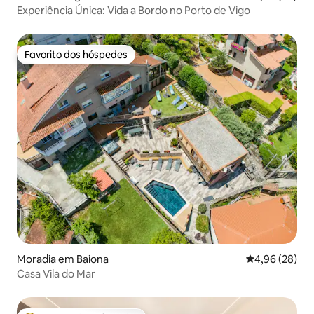
Experiência Única: Vida a Bordo no Porto de Vigo
Favorito dos hóspedes
Favorito dos hóspedes
Moradia em Baiona
Classificação 
4,96 (28)
Casa Vila do Mar