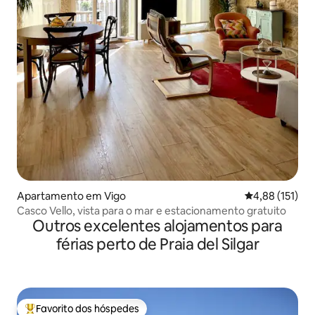
Apartamento em Vigo
Classificação 
4,88 (151)
Casco Vello, vista para o mar e estacionamento gratuito
Outros excelentes alojamentos para
férias perto de Praia del Silgar
Favorito dos hóspedes
Favoritos dos hóspedes mais apreciados