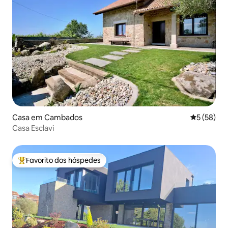
Casa em Cambados
Classifica
5 (58)
Casa Esclavi
Favorito dos hóspedes
Favoritos dos hóspedes mais apreciados