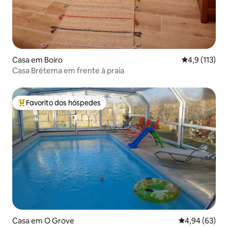
Casa em Boiro
Classificação
4,9 (113)
Casa Brétema em frente à praia
Favorito dos hóspedes
Favoritos dos hóspedes mais apreciados
Casa em O Grove
Classificação 
4,94 (63)