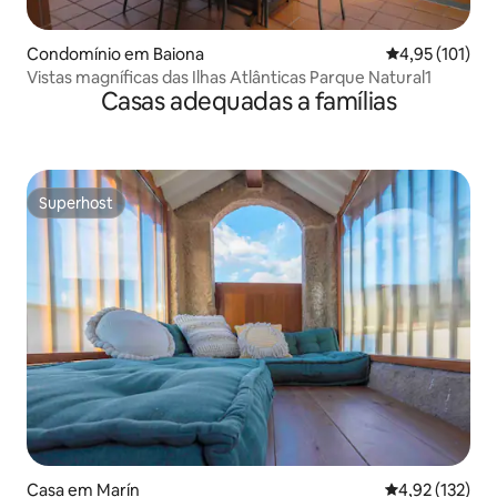
Condomínio em Baiona
Classificação 
4,95 (101)
Vistas magníficas das Ilhas Atlânticas Parque Natural1
Casas adequadas a famílias
Superhost
Superhost
Casa em Marín
Classificação 
4,92 (132)