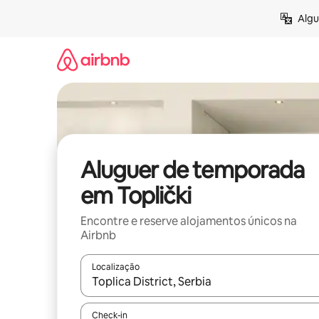
Saltar
Algu
para
o
conteúdo
Aluguer de temporada
em Toplički
Encontre e reserve alojamentos únicos na
Airbnb
Localização
Quando os resultados estiverem disponíveis, nav
Check-in