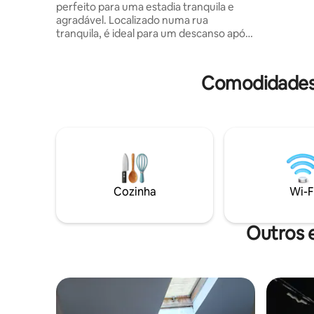
perfeito para uma estadia tranquila e
renovado 
agradável. Localizado numa rua
com um no
tranquila, é ideal para um descanso após
piscina da
uma viagem ou um dia de semana. O que
3 km de n
diferencia a nossa suite: Cama grande e
confortável para um sono de qualidade
Comodidades 
Interior moderno e de bom gosto Deck e
quintal espaçosos, paisagismo bonito
para relaxar Estacionamento gratuito Wi-
Fi, TV e ar condicionado Cozinha
equipada É adequado tanto para famílias
mais pequenas como para viagens de
negócios. Connosco encontrará paz,
conforto e umas verdadeiras férias.
Cozinha
Wi-F
Outros 