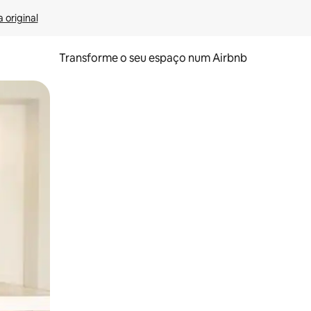
 original
Transforme o seu espaço num Airbnb
tos de toque ou deslize.