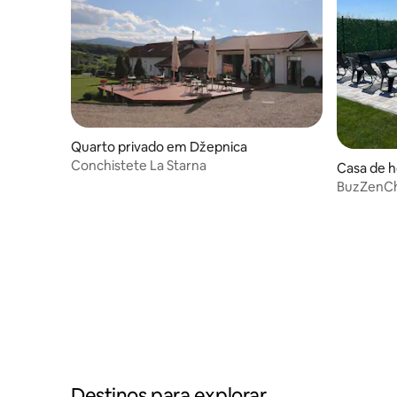
Quarto privado em Džepnica
Conchistete La Starna
Casa de 
BuzZenC
Destinos para explorar