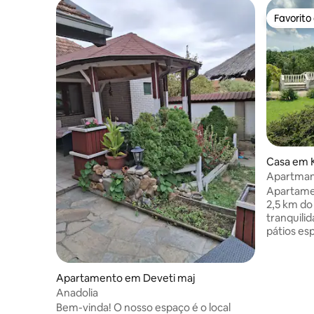
Favorito
Favorito
Casa em K
Apartmani
Apartamen
2,5 km do
tranquili
pátios es
verde e t
encontrar
estaciona
Apartamento em Deveti maj
apartamen
Anadolia
mudança d
Bem-vinda! O nosso espaço é o local
O aparta