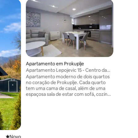
Apartame
Apartame
O aparta
inclui um
uso dos 
estar e 
quarto, 
pessoas. 
Rodovia N
interessa
Apartamento em Prokuplje
Apartamento Lepojevic 15 - Centro da
9avaliações
cidade-Estacionamento-Wi-Fi
Apartamento moderno de dois quartos
no coração de Prokuplje. Cada quarto
tem uma cama de casal, além de uma
espaçosa sala de estar com sofá, cozinha
totalmente equipada e casa de banho.
Os hóspedes desfrutam de
estacionamento gratuito, Wi-Fi rápido, ar
condicionado e uma televisão
inteligente. Perfeito para famílias, casais
ou viajantes de negócios que procuram
conforto e localização central.
Novo alojamento
Novo