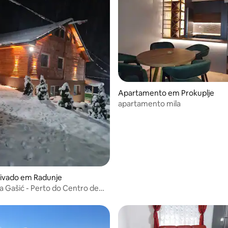
Apartamento em Prokuplje
apartamento mila
rivado em Radunje
la Gašić - Perto do Centro de
aonik