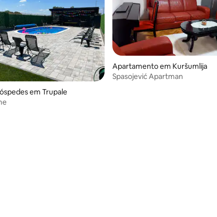
Apartamento em Kuršumlija
Spasojević Apartman
hóspedes em Trupale
he