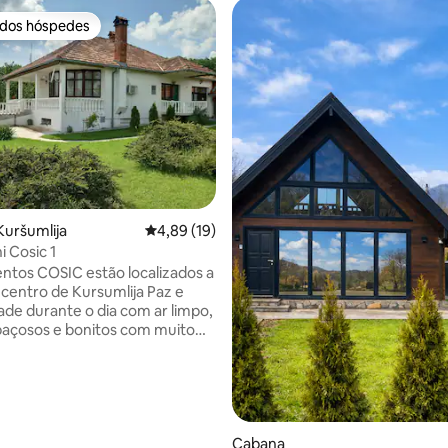
 dos hóspedes
 dos hóspedes
uršumlija
Classificação média de 4,89 em 5 estrelas, 1
4,89 (19)
 Cosic 1
tos COSIC estão localizados a
 centro de Kursumlija Paz e
dade durante o dia com ar limpo,
paçosos e bonitos com muito
orná-los amigáveis para férias e
 mais vagas de
mento fornecidas. O
to é desinfetado após cada
e hóspedes devido à covid 19.
mento foi completamente
Cabana