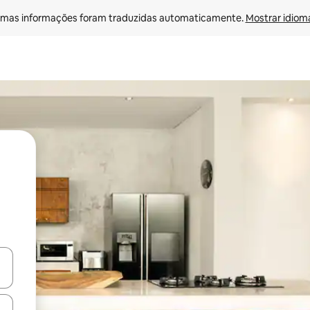
mas informações foram traduzidas automaticamente. 
Mostrar idioma
egue com as teclas de seta para cima e para baixo ou explore com ges