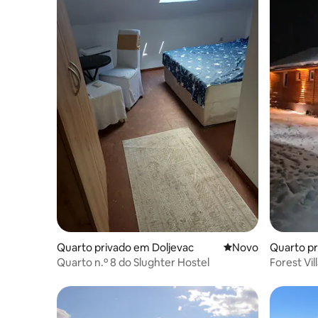
Quarto privado em Doljevac
Novo alojamento
Novo
Quarto p
Quarto n.º 8 do Slughter Hostel
Forest Vil
Esqui Kop