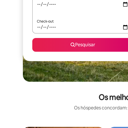
Check-out
Pesquisar
Os melho
Os hóspedes concordam: e