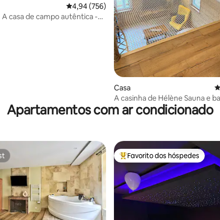
de 5 em 5 estrelas, 118avaliações
Classificação média de 4,94 em 5 estrelas, 75
4,94 (756)
 - A casa de campo autêntica -
Casa
C
A casinha de Hélène Sauna e banho
Apartamentos com ar condicionado
nórdico
st
Favorito dos hóspedes
st
Favoritos dos hóspedes mais a