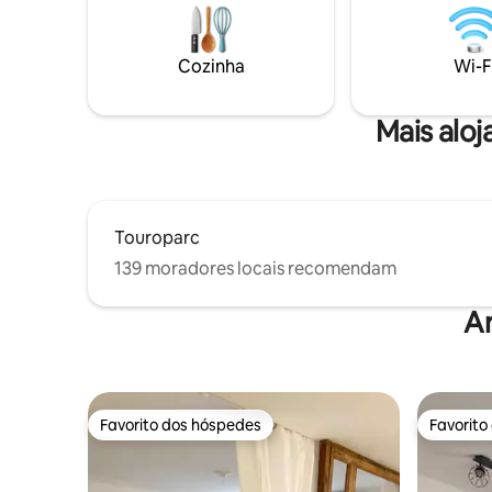
separados
família ou para uma estadia profissional.
máquina d
A 10 minutos de Villefranche-sur-Saône
solicitaçã
(o centro da cidade pedonal mais
Cozinha
Wi-F
dinâmico de França) e a 30 minutos de
Lyon.
Mais aloj
Touroparc
139 moradores locais recomendam
A
Favorito dos hóspedes
Favorito
Favorito dos hóspedes
Favorito