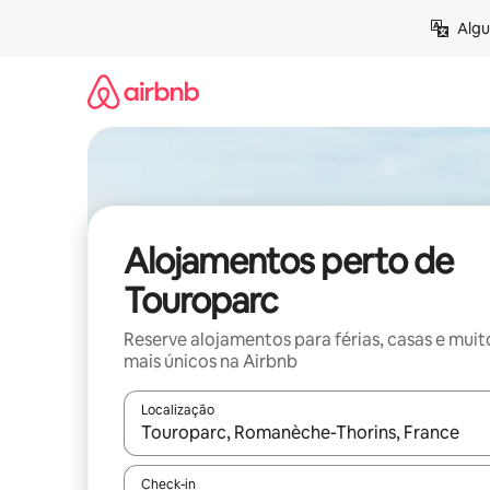
Saltar
Algu
para
o
conteúdo
Alojamentos perto de
Touroparc
Reserve alojamentos para férias, casas e muit
mais únicos na Airbnb
Localização
Quando os resultados estiverem disponíveis, nav
Check-in