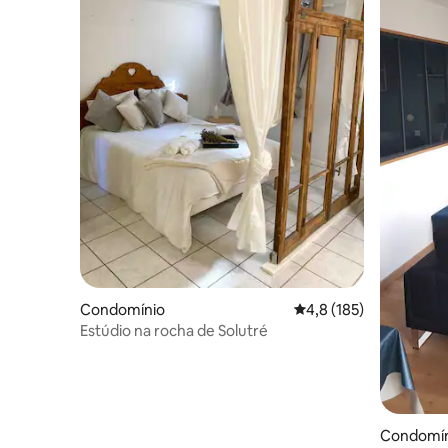
Condomínio
Classificação média de
4,8 (185)
Estúdio na rocha de Solutré
Condomín