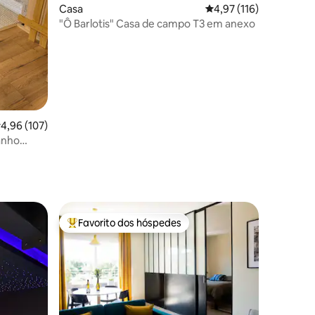
6avaliações
Casa
Classificação média de
4,97 (116)
"Ô Barlotis" Casa de campo T3 em anexo
lassificação média de 4,96 em 5 estrelas, 107avaliações
4,96 (107)
Favorito dos hóspedes
preciados
Favoritos dos hóspedes mais apreciados