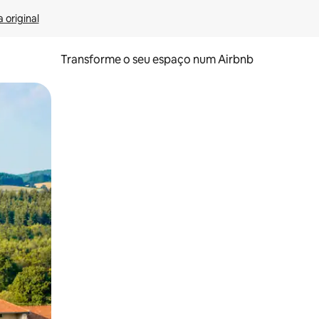
 original
Transforme o seu espaço num Airbnb
tos de toque ou deslize.