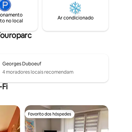
 moderno,
estação. Venha relaxar no campo no
 Um
coração de Beaujolais e Mâconnais.
ionamento
nário,
Nossa casa de campo lhe dá as boas-
Ar condicionado
to no local
úgio de
vindas para uma estadia agradável.
 Touroparc
Georges Duboeuf
4 moradores locais recomendam
Fi
Favorito dos hóspedes
Favorito dos hóspedes