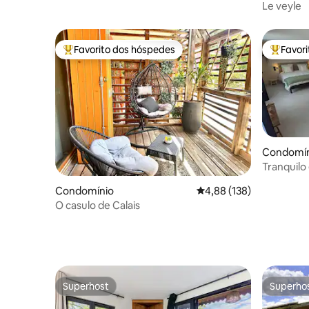
Le veyle
Favorito dos hóspedes
Favor
Favoritos dos hóspedes mais apreciados
Favorito
Condomín
Tranquilo
Condomínio
Classificação média de 
4,88 (138)
O casulo de Calais
Superhost
Superho
Superhost
Superho