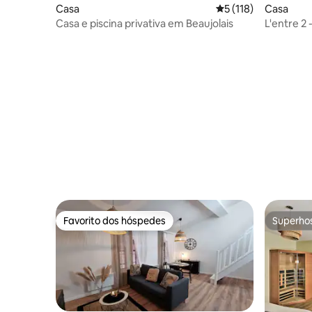
Casa
Classificação média 
5 (118)
Casa
Casa e piscina privativa em Beaujolais
L'entre 2
Clim*
Favorito dos hóspedes
Superho
Favorito dos hóspedes
Superho