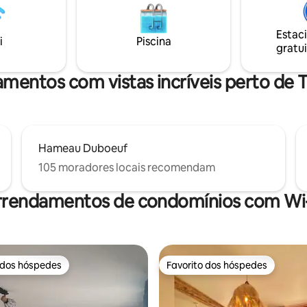
, espaço de trabalho, 1
de carvalho — com o conforto
e lavar roupa, mediante
incluindo o aquecimento do chão.
o.
Estac
terraço de 80 m² completa o ce
i
Piscina
gratui
oferecendo um verdadeiro ref
tranquilidade.
amentos com vistas incríveis perto de
Hameau Duboeuf
105 moradores locais recomendam
rrendamentos de condomínios com Wi-
 dos hóspedes
Favorito dos hóspedes
 dos hóspedes
Favorito dos hóspedes