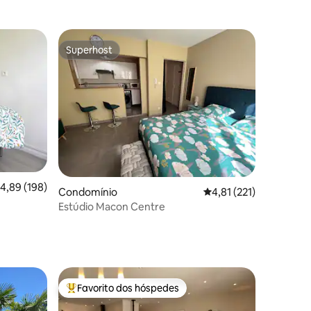
Superhost
Superhost
9avaliações
lassificação média de 4,89 em 5 estrelas, 198avaliações
4,89 (198)
Condomínio
Classificação média de
4,81 (221)
Estúdio Macon Centre
Favorito dos hóspedes
preciados
Favoritos dos hóspedes mais apreciados