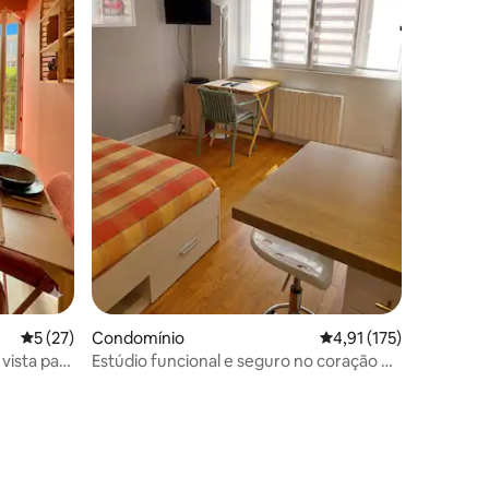
Classificação média de 5 em 5 estrelas, 27avaliações
5 (27)
Condomínio
Classificação média de
4,91 (175)
vista para
Estúdio funcional e seguro no coração da
cidade.
3avaliações