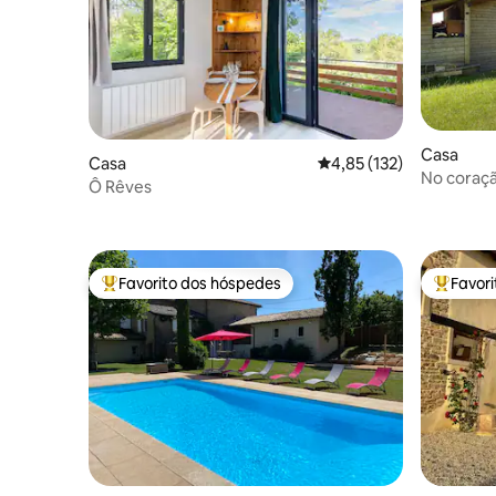
Casa
Casa
Classificação média de 
4,85 (132)
No coraçã
Ô Rêves
serenida
Favorito dos hóspedes
Favor
Favoritos dos hóspedes mais apreciados
Favorito