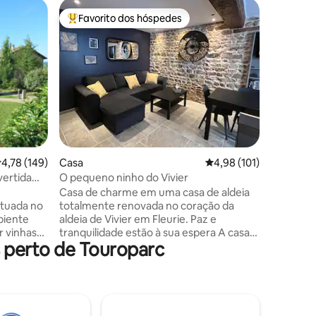
Apartam
Favorito dos hóspedes
Favorit
Favoritos dos hóspedes mais apreciados
Favorit
Para os 
indepen
Ideal par
pesca... 
margens 
mobilado
m², terra
minha ca
Composto
160x200),
9avaliações
equipada
lassificação média de 4,78 em 5 estrelas, 149avaliações
4,78 (149)
Casa
Classificação média de
4,98 (101)
banho com ch
adicionai
vertida
O pequeno ninho do Vivier
estadia s
Casa de charme em uma casa de aldeia
contrário
ituada no
totalmente renovada no coração da
biente
aldeia de Vivier em Fleurie. Paz e
r vinhas
tranquilidade estão à sua espera A casa
 perto de Touroparc
ruta de
tem um terraço Tropézien de 15m2 sem
dulantes.
vizinhos com uma cobertura de sombra
é
para o seu conforto e equipado com uma
 grupos.
cozinha de verão com pia e
er
churrasqueira para que você possa
 e vigas
desfrutar confortavelmente da bela