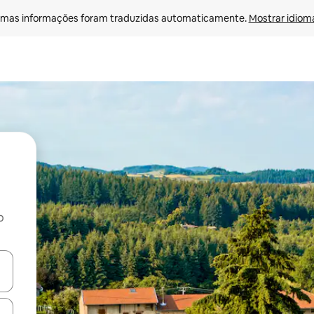
mas informações foram traduzidas automaticamente. 
Mostrar idioma
o
egue com as teclas de seta para cima e para baixo ou explore com ges