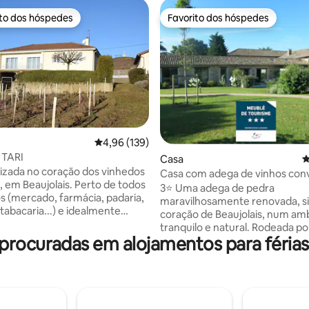
ito dos hóspedes
Favorito dos hóspedes
s dos hóspedes mais apreciados
Favorito dos hóspedes
Classificação média de 4,96 em 5 estrelas, 13
4,96 (139)
TARI
4,97 em 5 estrelas, 502avaliações
Casa
C
lizada no coração dos vinhedos
Casa com adega de vinhos con
Beaujolais. Perto de todos
em pedra de 3* • Beaujolais
3⭐️ Uma adega de pedra
os (mercado, farmácia, padaria,
maravilhosamente renovada, s
tabacaria...) e idealmente
coração de Beaujolais, num am
a para os caminhantes iniciantes
tranquilo e natural. Rodeada po
ntes. Trilhas de mountain bike e
rocuradas em alojamentos para férias
de Morgon, a propriedade desf
 acomodação, com uma área de
vistas abertas sobre colinas on
20 m², inclui: 3 quartos, sala de
Esta grande casa de um andar 
 TV, sala de jantar, cozinha com
luminosa, espaçosa e ideal para
e lavar louça, micro-ondas, 1
A renovação combina o caráct
 uma varanda, banheiro e WC
autêntico — volumes generosos