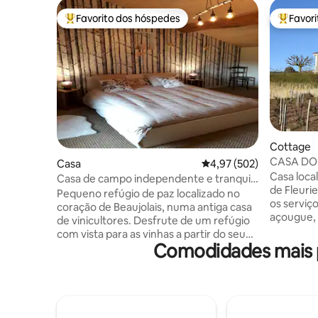
Favorito dos hóspedes
Favor
Favoritos dos hóspedes mais apreciados
Favorito
Cottage
CASA DO 
Casa
Classificação média de 
4,97 (502)
Casa loca
Casa de campo independente e tranquila
de Fleurie, em 
entre vinhedos e colinas
Pequeno refúgio de paz localizado no
os serviç
coração de Beaujolais, numa antiga casa
açougue, 
de vinicultores. Desfrute de um refúgio
localizad
com vista para as vinhas a partir do seu
e experie
Comodidades mais p
terraço, um parque arborizado e florido
TRAIL. A
de 5000 m². É completamente
cerca de 1
independente e vizinho da casa dos
estar com
proprietários. Oficina Ornela mesmo ao
máquina d
lado da casa de campo. Estamos a 8
varanda e
minutos da A6. Ideal para uma pausa em