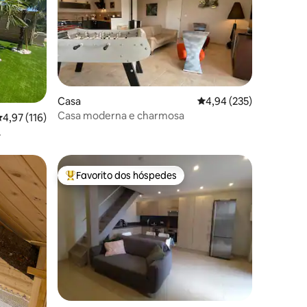
3avaliações
Casa
Classificação média de 
4,94 (235)
Casa moderna e charmosa
lassificação média de 4,97 em 5 estrelas, 116avaliações
4,97 (116)
DICIONADO
Favorito dos hóspedes
Favoritos dos hóspedes mais apreciados