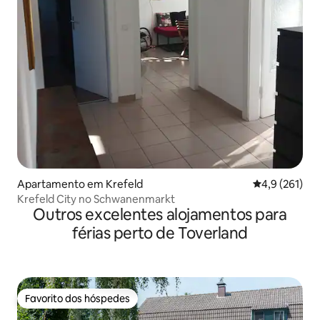
Apartamento em Krefeld
Classificação
4,9 (261)
Krefeld City no Schwanenmarkt
Outros excelentes alojamentos para
férias perto de Toverland
Favorito dos hóspedes
Favorito dos hóspedes