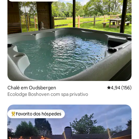
Chalé em Oudsbergen
Classificação 
4,94 (156)
Ecolodge Boshoven com spa privativo
Favorito dos hóspedes
Favoritos dos hóspedes mais apreciados