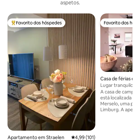
aspetos.
Favorito dos hóspedes
Favorito dos hós
Favoritos dos hóspedes mais apreciados
Favorito dos hós
Casa de férias em
Lugar tranquilo na
natureza
A casa de campo 
está localizada à 
Merselo, uma peq
Limburg. A apenas
bicicleta, você es
onde encontrará r
supermercados, loja
está procurando 
Apartamento em Straelen
Classificação média de 4,99 em 5
4,99 (101)
seguida, você es