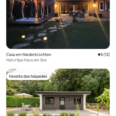
Casa em Niederkrüchten
Classifica
5 (12)
NaturSpa Haus am See
Favorito dos hóspedes
Favorito dos hóspedes