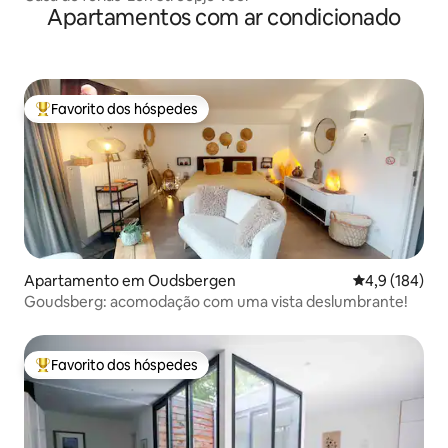
Apartamentos com ar condicionado
Favorito dos hóspedes
Favoritos dos hóspedes mais apreciados
Apartamento em Oudsbergen
Classificação
4,9 (184)
Goudsberg: acomodação com uma vista deslumbrante!
Favorito dos hóspedes
Favoritos dos hóspedes mais apreciados