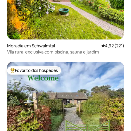
Moradia em Schwalmtal
Classificação 
4,92 (221)
Vila rural exclusiva com piscina, sauna e jardim
Favorito dos hóspedes
Favoritos dos hóspedes mais apreciados