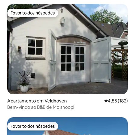
Favorito dos hóspedes
Favorito dos hóspedes
Apartamento em Veldhoven
Classificação 
4,85 (182)
Bem-vindo ao B&B de Molshoop!
Favorito dos hóspedes
Favorito dos hóspedes