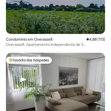
Condomínio em Overasselt
Classificação 
4,88 (113)
Overasselt: Apartamento independente de 3
quartos(75M2) na natureza
Favorito dos hóspedes
Favoritos dos hóspedes mais apreciados