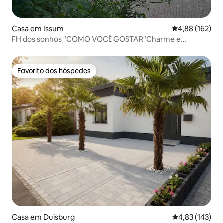
Casa em Issum
Classificação 
4,88 (162)
FH dos sonhos "COMO VOCÊ GOSTAR"Charme e
conforto
Favorito dos hóspedes
Favorito dos hóspedes
Casa em Duisburg
Classificação 
4,83 (143)