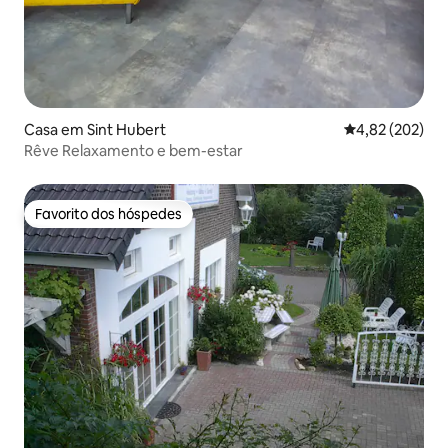
Casa em Sint Hubert
Classificação m
4,82 (202)
Rêve Relaxamento e bem-estar
Favorito dos hóspedes
Favorito dos hóspedes