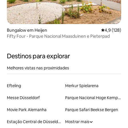
Bungalow em Heijen
Classificação
4,9 (128)
Fifty Four - Parque Nacional Maasduinen e Pieterpad
Destinos para explorar
Melhores vistas nas proximidades
Efteling
Merkur Spielarena
Messe Düsseldorf
Parque Nacional Hoge Kempen
Movie Park Alemanha
Parque Safari Beekse Bergen
Estação Central de Düsseldorf
Mostrar mais