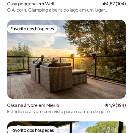
Casa pequena em Well
Classificação 
4,87 (104)
O A-corn, Glamping à beira do lago em um lugar
acolhedor
Favorito dos hóspedes
Favorito dos hóspedes
Casa na árvore em Mierlo
Classificação
4,9 (194)
Estúdio na árvore com vista para o campo de golfe
Favorito dos hóspedes
Favorito dos hóspedes