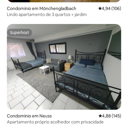
Condomínio em Mönchengladbach
Classificação m
4,94 (106)
Lindo apartamento de 3 quartos + jardim
Superhost
Superhost
Condomínio em Neuss
Classificação 
4,88 (145)
Apartamento próprio acolhedor com privacidade