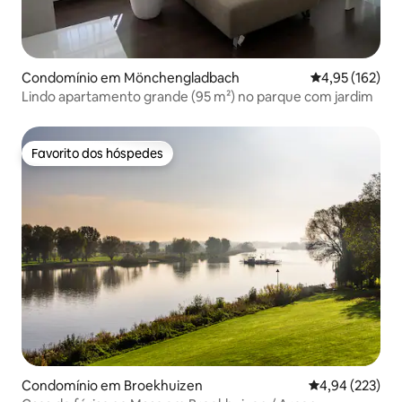
Condomínio em Mönchengladbach
Classificação 
4,95 (162)
Lindo apartamento grande (95 m²) no parque com jardim
Favorito dos hóspedes
Favorito dos hóspedes
Condomínio em Broekhuizen
Classificação m
4,94 (223)