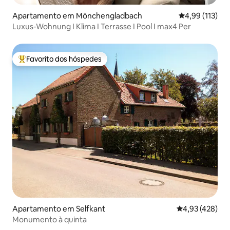
Apartamento em Mönchengladbach
Classificação 
4,99 (113)
Luxus-Wohnung I Klima I Terrasse I Pool I max4 Per
Favorito dos hóspedes
Favoritos dos hóspedes mais apreciados
Apartamento em Selfkant
Classificação m
4,93 (428)
Monumento à quinta