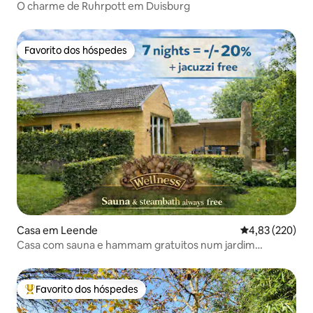
O charme de Ruhrpott em Duisburg
Favorito dos hóspedes
Favorito dos hóspedes
Casa em Leende
Classificação m
4,83 (220)
Casa com sauna e hammam gratuitos num jardim
deslumbrante
Favorito dos hóspedes
Favoritos dos hóspedes mais apreciados