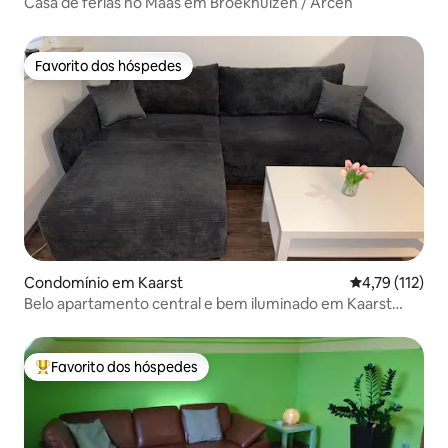
Casa de férias no Maas em Broekhuizen / Arcen
Favorito dos hóspedes
Favorito dos hóspedes
Condomínio em Kaarst
Classificação 
4,79 (112)
Belo apartamento central e bem iluminado em Kaarst
com varanda
Favorito dos hóspedes
Favoritos dos hóspedes mais apreciados