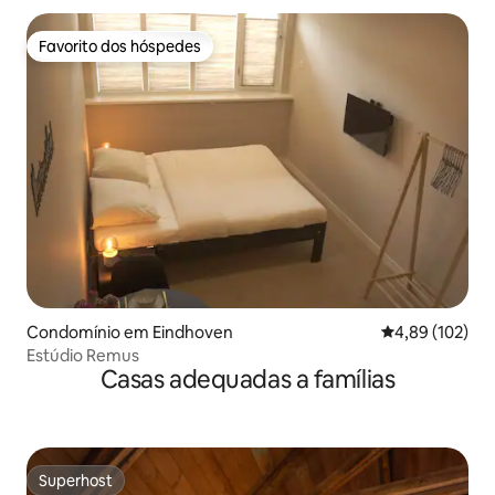
Favorito dos hóspedes
Favorito dos hóspedes
Condomínio em Eindhoven
Classificação 
4,89 (102)
Estúdio Remus
Casas adequadas a famílias
Superhost
Superhost