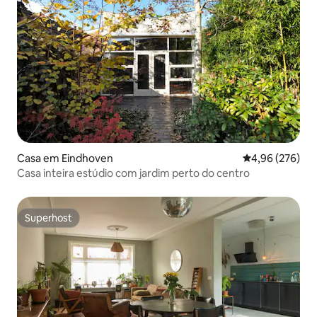
Casa em Eindhoven
Classificação m
4,96 (276)
Casa inteira estúdio com jardim perto do centro
Superhost
Superhost