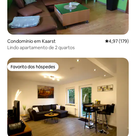
Condomínio em Kaarst
Classificação 
4,97 (179)
Lindo apartamento de 2 quartos
Favorito dos hóspedes
Favorito dos hóspedes