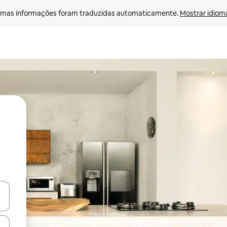
mas informações foram traduzidas automaticamente. 
Mostrar idioma
egue com as teclas de seta para cima e para baixo ou explore com ges