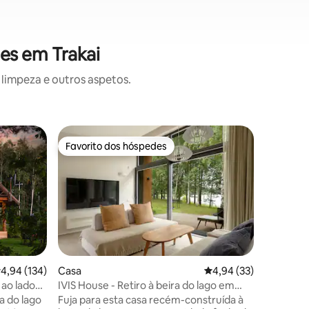
es em Trakai
limpeza e outros aspetos.
Quinta ru
Favorito dos hóspedes
Favorit
Favorito dos hóspedes
Favorit
Casa de 
pinheiros
Viaje par
Relaxe n
hóspedes
serena fl
ar fresco
panorâmi
relaxe c
dos pássaros 
7avaliações
lassificação média de 4,94 em 5 estrelas, 134avaliações
4,94 (134)
Casa
Classificação média de
4,94 (33)
minutos d
 ao lado
IVIS House - Retiro à beira do lago em
oferece 
Vilnius
ra do lago
Fuja para esta casa recém-construída à
isolamen