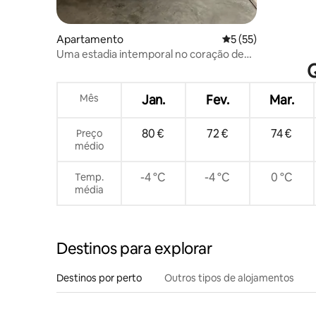
Apartamento
Classificação média
5 (55)
Uma estadia intemporal no coração de
Q
Vilnius
Mês
Jan.
Fev.
Mar.
80 €
72 €
74 €
Preço
médio
-4 °C
-4 °C
0 °C
Temp.
média
Destinos para explorar
Destinos por perto
Outros tipos de alojamentos