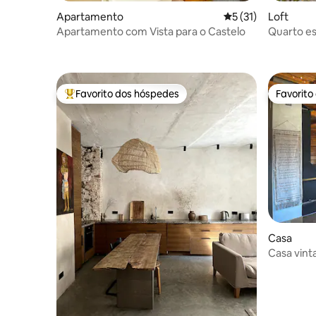
Apartamento
Classificação média
5 (31)
Loft
Apartamento com Vista para o Castelo
Quarto es
lago em V
Favorito dos hóspedes
Favorito
Favoritos dos hóspedes mais apreciados
Favorito
Casa
Casa vin