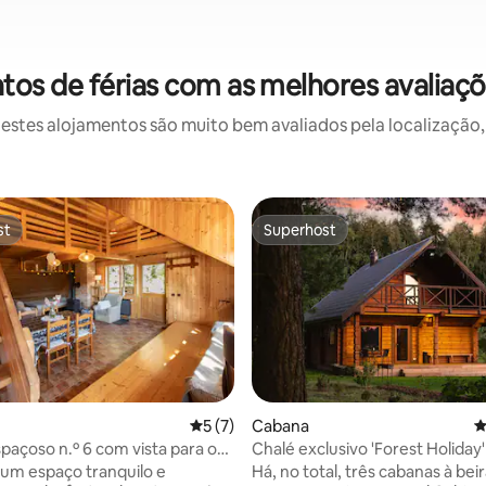
os de férias com as melhores avaliaçõ
stes alojamentos são muito bem avaliados pela localização, 
st
Superhost
st
Superhost
Classificação média de 5 em 5 estrelas, 
5 (7)
Cabana
C
paçoso n.º 6 com vista para o
Chalé exclusivo 'Forest Holiday'
ila Om
do lago
 um espaço tranquilo e
Há, no total, três cabanas à bei