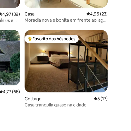
 4avaliações
Casa
Classificação média de
4,96 (23)
Classificação média de 4,97 em 5 estrelas, 39avaliações
4,97 (39)
Moradia nova e bonita em frente ao lago,
lnius e
com banheira de hidromassagem 8
Favorito dos hóspedes
Favoritos dos hóspedes mais apreciados
Classificação média de 4,77 em 5 estrelas, 65avaliações
4,77 (65)
5avaliações
Cottage
Classificação médi
5 (17)
Casa tranquila quase na cidade