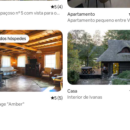
 de 5 em 5 estrelas, 31avaliações
Classificação média de 5 em 5 estrelas,
5 (4)
paçoso nº 5 com vista para o
Apartamento
ila Om
Apartamento pequeno entre Vi
Trakai
 dos hóspedes
 dos hóspedes
Casa
Interior de Ivanas
Classificação média de 5 em 5 estrelas, 
5 (5)
tage "Amber"