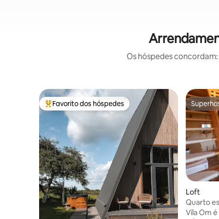
Arrendament
Os hóspedes concordam: e
Favorito dos hóspedes
Superho
Favoritos dos hóspedes mais apreciados
Superho
Loft
Quarto es
lago em V
Vila Om é