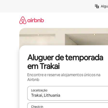
Saltar
Algu
para
o
conteúdo
Aluguer de temporada
em Trakai
Encontre e reserve alojamentos únicos na
Airbnb
Localização
Quando os resultados estiverem disponíveis, nav
Check-in