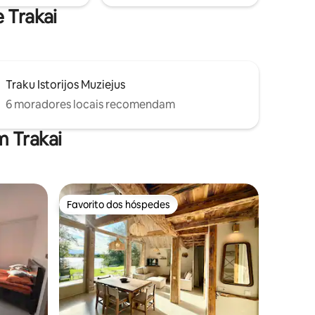
e Trakai
Traku Istorijos Muziejus
6 moradores locais recomendam
m Trakai
Favorito dos hóspedes
Favorito dos hóspedes