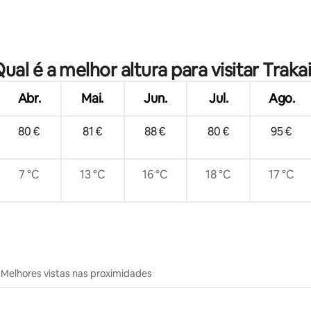
 de 5 em 5 estrelas, 55avaliações
ual é a melhor altura para visitar Traka
Abr.
Mai.
Jun.
Jul.
Ago.
80 €
81 €
88 €
80 €
95 €
7 °C
13 °C
16 °C
18 °C
17 °C
Melhores vistas nas proximidades