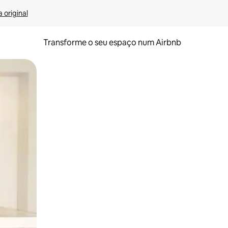
 original
Transforme o seu espaço num Airbnb
tos de toque ou deslize.