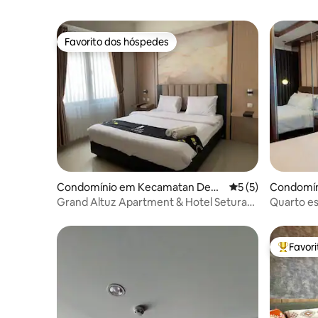
Favorito dos hóspedes
Favorito dos hóspedes
Condomínio em Kecamatan Depo
Classificação médi
5 (5)
Condomín
k
Grand Altuz Apartment & Hotel Seturan
Quarto es
Jogjakarta
Favor
Favorito