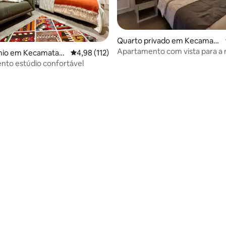
Quarto privado em Kecamata
n Ngaglik
Apartamento com vista para a
io em Kecamatan
Classificação média de 4,98 em 5 estrelas, 11
4,98 (112)
na cidade de Mataram, Yogyaka
to estúdio confortável