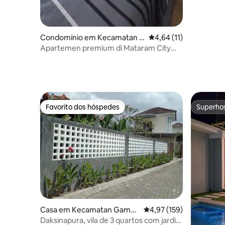
Condomínio em Kecamatan Sl
Classificação média de
4,64 (11)
eman
Apartemen premium di Mataram City
Jogja
Favorito dos hóspedes
Superho
Favorito dos hóspedes
Superho
Casa em Kecamatan Gampi
Classificação média de 
4,97 (159)
ng
Daksinapura, vila de 3 quartos com jardim