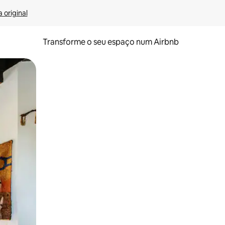
 original
Transforme o seu espaço num Airbnb
tos de toque ou deslize.