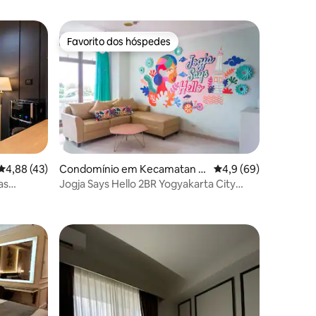
Favorito dos hóspedes
Favorito dos hóspedes
Classificação média de 4,88 em 5 estrelas, 43avaliações
4,88 (43)
Condomínio em Kecamatan D
Classificação média d
4,9 (69)
epok
as
Jogja Says Hello 2BR Yogyakarta City
Center Apt.