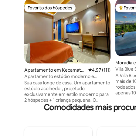
Favorito dos hóspedes
Favor
Favorito dos hóspedes
Favorito
Moradia 
Villa Blu
Apartamento em Kecamata
Classificação média de 
4,97 (111)
vista des
A Villa Bl
n Ngaglik
Apartamento estúdio moderno e
mais de 1
confortável
Sua casa longe de casa. Um apartamento
rodeados p
estúdio acolhedor, projetado
apenas 10
exclusivamente em estilo moderno para
cidade, n
2 hóspedes + 1 criança pequena. O
caminhada
Comodidades mais procura
quarto está equipado com 1 cama
apenas par
tamanho queen, banheiro moderno,
restaurad
cozinha com equipamentos básicos de
comodidad
cozinha e varanda. Estacionamento
pequeno-a
gratuito, piscina, academia, área de lobby
podemos s
com café, restaurante, lavanderia e mini