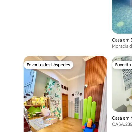
agradável
Casa em 
Moradia d
mergulho p
Favorito dos hóspedes
Favorito
Favorito dos hóspedes
Favorito
Casa em 
CASA.239
Prawirot