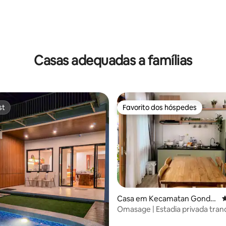
 4,64 em 5 estrelas, 11avaliações
Casas adequadas a famílias
st
Favorito dos hóspedes
st
Favorito dos hóspedes
Casa em Kecamatan Gondo
C
kusuman
Omasage | Estadia privada tran
4,97 em 5 estrelas, 159avaliações
perto de Malioboro