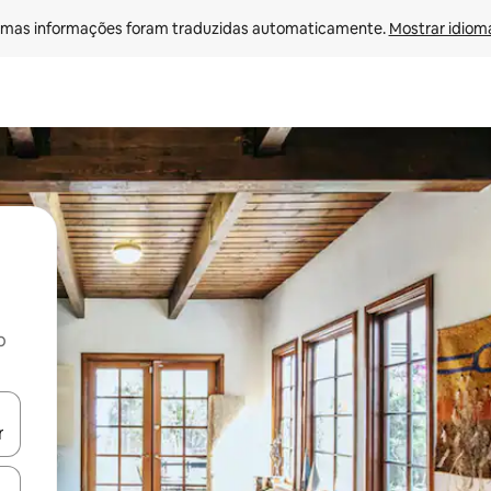
mas informações foram traduzidas automaticamente. 
Mostrar idioma
o
egue com as teclas de seta para cima e para baixo ou explore com ges