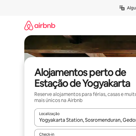
Saltar
Algu
para
o
conteúdo
Alojamentos perto de
Estação de Yogyakarta
Reserve alojamentos para férias, casas e muit
mais únicos na Airbnb
Localização
Quando os resultados estiverem disponíveis, nav
Check-in