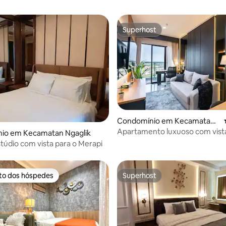
Superhost
Superhost
Condomínio em Kecamatan
Ngaglik
Apartamento luxuoso com vist
a de 5 em 5 estrelas, 5avaliações
io em Kecamatan Ngaglik
maravilhosas de Merapi
túdio com vista para o Merapi
ito dos hóspedes
Superhost
s dos hóspedes mais apreciados
Superhost