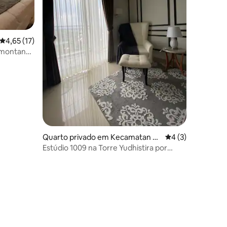
Classificação média de 4,65 em 5 estrelas, 17avaliações
4,65 (17)
 montanha
2avaliações
rta
Quarto privado em Kecamatan N
Classificação méd
4 (3)
gaglik
Estúdio 1009 na Torre Yudhistira por
Alana