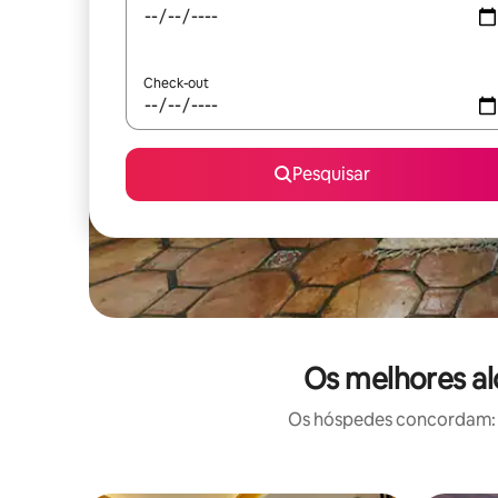
Check-out
Pesquisar
Os melhores al
Os hóspedes concordam: e