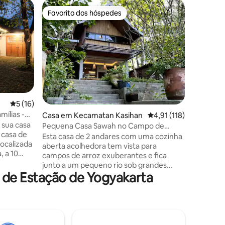
Cottage 
Favorito dos hóspedes
Favorit
preciados
Favorito dos hóspedes
Favorit
Joglo Gu
Bem-vind
pequeno e
Gendeng, 
com vista
sul de Yogyakarta. 
Gumuk es
madeira 
própria p
2avaliações
Classificação média de 5 em 5 estrelas, 16avaliações
5 (16)
moviment
mílias -
Casa em Kecamatan Kasihan
Classificação média de
4,91 (118)
de movime
sua casa
do que u
Pequena Casa Sawah no Campo de
oferecer 
Arroz
Esta casa de 2 andares com uma cozinha
localizada
voltar a 
aberta acolhedora tem vista para
, a 10
experimen
campos de arroz exuberantes e fica
nutos da
junto a um pequeno rio sob grandes
 de Estação de Yogyakarta
árvores – perfeita para relaxar na
vos, uma
natureza tropical. Embora no campo, fica
apenas a 20 minutos do centro da cidade
ivativa,
de Jogja. Somos uma família germano-
infantil
indonésia que vive nas proximidades e
que adora esta região há anos. A brisa