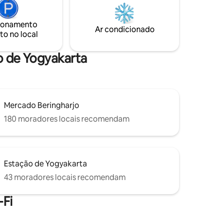
m
fresca nos campos e os sons suaves da
natureza convidam-no a descontrair e a
 pisar em
ionamento
esquecer a vida quotidiana. Um
Ar condicionado
to no local
pequeno-almoço saudável e caseiro está
incluído no preço do quarto.
ão de Yogyakarta
Mercado Beringharjo
180 moradores locais recomendam
Estação de Yogyakarta
43 moradores locais recomendam
Fi