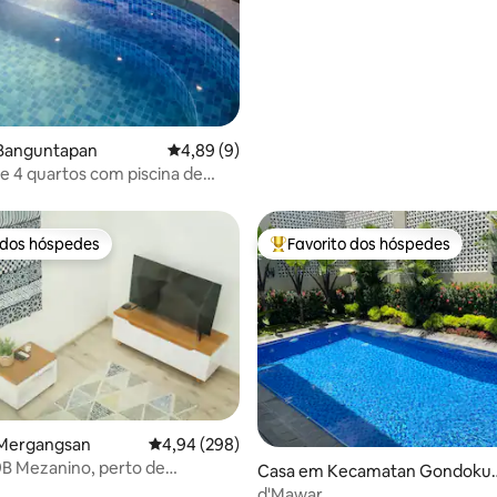
Banguntapan
Classificação média de 4,89 em 5 estrelas, 
4,89 (9)
e 4 quartos com piscina de
rivada | Wi-Fi | Netflix
 dos hóspedes
Favorito dos hóspedes
 dos hóspedes
Favoritos dos hóspedes mais a
Mergangsan
Classificação média de 4,94 em 5 estrelas, 29
4,94 (298)
B Mezanino, perto de
Casa em Kecamatan Gondoku
aman Yogyakarta
uman
d'Mawar