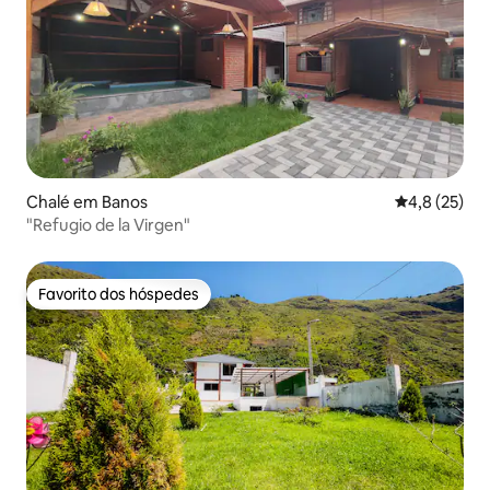
Chalé em Banos
Classificaçã
4,8 (25)
"Refugio de la Virgen"
Favorito dos hóspedes
Favorito dos hóspedes