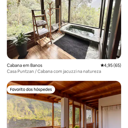
Cabana em Banos
Classificação
4,95 (65)
Casa Puntzan / Cabana com jacuzzi na natureza
Favorito dos hóspedes
Favorito dos hóspedes