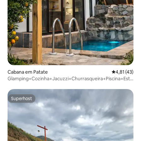
Cabana em Patate
Classificação
4,81 (43)
Glamping+Cozinha+Jacuzzi+Churrasqueira+Piscina+Estaci
@Patate
Superhost
Superhost