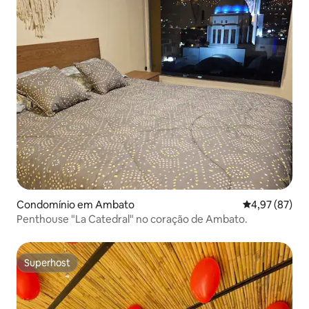
Condomínio em Ambato
Classificação
4,97 (87)
Penthouse "La Catedral" no coração de Ambato.
Superhost
Superhost