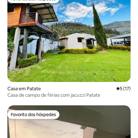
Favorito dos hóspedes
Casa em Patate
Classifica
5 (17)
Casa de campo de férias com jacuzzi Patate
Favorito dos hóspedes
Favorito dos hóspedes