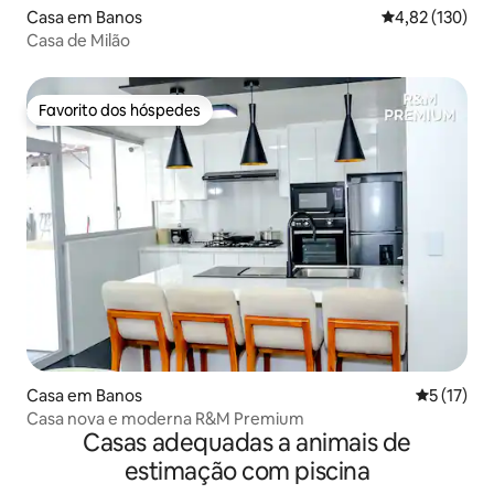
Casa em Banos
Classificação 
4,82 (130)
Casa de Milão
Favorito dos hóspedes
Favorito dos hóspedes
Casa em Banos
Classifica
5 (17)
Casa nova e moderna R&M Premium
Casas adequadas a animais de
estimação com piscina