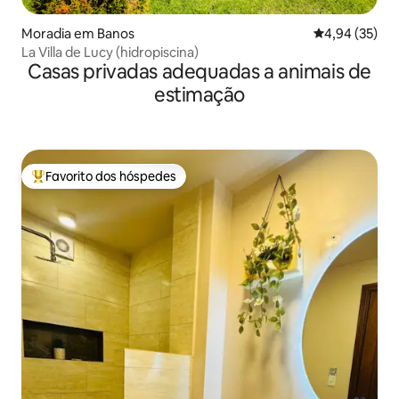
Moradia em Banos
Classificação
4,94 (35)
La Villa de Lucy (hidropiscina)
Casas privadas adequadas a animais de
estimação
Favorito dos hóspedes
Favoritos dos hóspedes mais apreciados