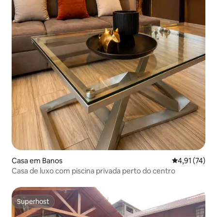
Casa em Banos
Classificação
4,91 (74)
Casa de luxo com piscina privada perto do centro
Superhost
Superhost