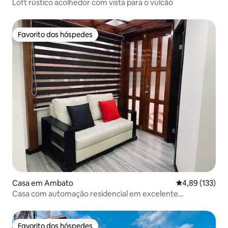
Loft rústico acolhedor com vista para o vulcão
Favorito dos hóspedes
Favorito dos hóspedes
Casa em Ambato
Classificação 
4,89 (133)
Casa com automação residencial em excelente
localização.
Favorito dos hóspedes