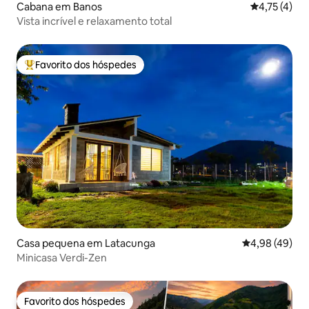
Cabana em Banos
Classificaçã
4,75 (4)
Vista incrível e relaxamento total
Favorito dos hóspedes
Favoritos dos hóspedes mais apreciados
Casa pequena em Latacunga
Classificação 
4,98 (49)
Minicasa Verdi-Zen
Favorito dos hóspedes
Favorito dos hóspedes