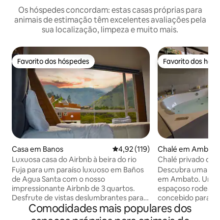
Os hóspedes concordam: estas casas próprias para
animais de estimação têm excelentes avaliações pela
sua localização, limpeza e muito mais.
Favorito dos hóspedes
Favorito dos hós
Favorito dos hóspedes
Favorito dos hós
Casa em Banos
Classificação média de 4,92 em 5
4,92 (119)
Chalé em Ambato
Luxuosa casa do Airbnb à beira do rio
Chalé privado com 
hidromassagem
Fuja para um paraíso luxuoso em Baños
Descubra uma form
de Agua Santa com o nosso
em Ambato. Um ch
impressionante Airbnb de 3 quartos.
espaçoso rodeado 
Desfrute de vistas deslumbrantes para a
concebido para h
Comodidades mais populares dos
montanha, acesso ao rio e uma zona de
mais do que uma 
churrasco para entretenimento ao ar
privacidade, tranq