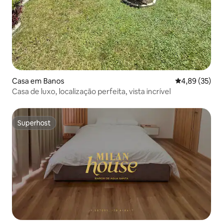
Casa em Banos
Classificação
4,89 (35)
Casa de luxo, localização perfeita, vista incrível
Superhost
Superhost