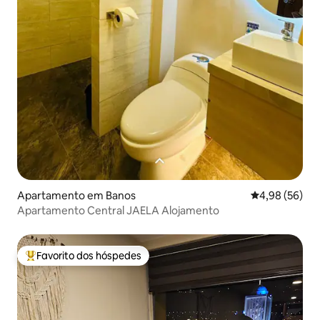
Apartamento em Banos
Classificação 
4,98 (56)
Apartamento Central JAELA Alojamento
Favorito dos hóspedes
Favoritos dos hóspedes mais apreciados