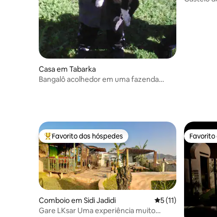
Casa em Tabarka
Bangalô acolhedor em uma fazenda
pedagógica
Favorito dos hóspedes
Favorito
Favoritos dos hóspedes mais apreciados
Favorito
Comboio em Sidi Jadidi
Classificação média
5 (11)
Gare LKsar Uma experiência muito