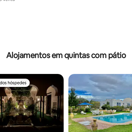
Alojamentos em quintas com pátio
 dos hóspedes
 dos hóspedes
 de 5 em 5 estrelas, 11avaliações