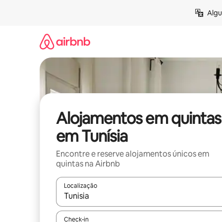
Saltar
Algu
para
o
conteúdo
Alojamentos em quintas
em Tunísia
Encontre e reserve alojamentos únicos em
quintas na Airbnb
Localização
Quando os resultados estiverem disponíveis, nav
Check-in