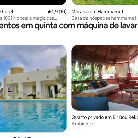
 hotel
Classificação média de 4,9 em 5 estrelas, 1
4,9 (10)
Moradia em Hammamet
s 1001 Noites: a magia das
Casa de hóspedes hammamet
entos em quinta com máquina de lavar 
abes
Quarto privado em Bir Bou Rek
Ambiente
#degustação#calma#mudançed