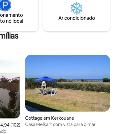
animais
ionamento
Ar condicionado
to no local
ílias
Cottage em Kerkouane
Casa Melkart com vista para o mar
lassificação média de 4,94 em 5 estrelas, 102avaliações
4,94 (102)
ndo