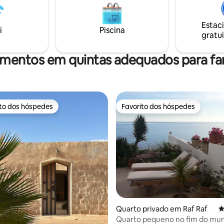
compras de alimentos. Temos 
e pode acomodar facilmente
em liberdade
ssoas
Estac
i
Piscina
gratui
amentos em quintas adequados para fam
ito dos hóspedes
Favorito dos hóspedes
s dos hóspedes mais apreciados
Favorito dos hóspedes
Quarto privado em Raf Raf
C
Quarto pequeno no fim do mu