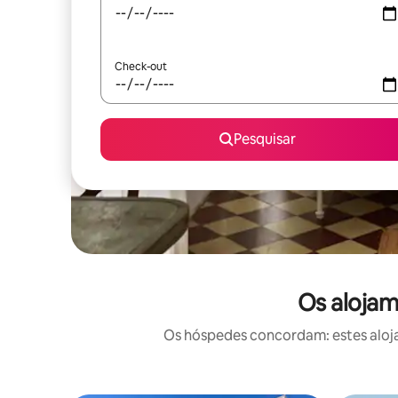
Check-out
Pesquisar
Os alojam
Os hóspedes concordam: estes aloja