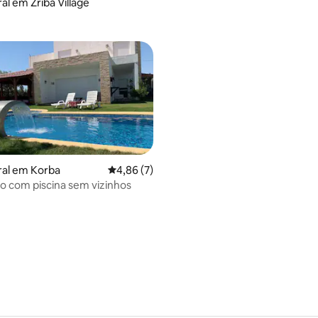
al em Zriba Village
ral em Korba
Classificação média de 4,86 em 5 estrelas, 
4,86 (7)
uxo com piscina sem vizinhos