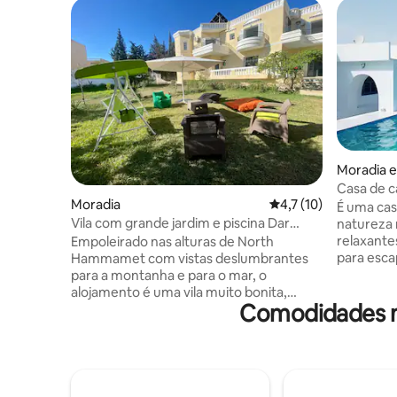
Moradia 
Casa de 
Moradia
Classificação média d
4,7 (10)
piscina
É uma ca
Vila com grande jardim e piscina Dar
natureza r
Fafani
relaxante
Empoleirado nas alturas de North
para esca
Hammamet com vistas deslumbrantes
está bem
para a montanha e para o mar, o
grande pis
alojamento é uma vila muito bonita,
Comodidades ma
Estará a 1
idealmente localizado a 5 minutos da
Desfrute 
praia e perto de todas as comodidades. A
piscina, d
nossa villa permite-lhe encontrar-se com
cascata e
a família ou amigos num ambiente rural
panorâmic
excecional. Pode desfrutar do seu amplo
quartos d
jardim, da piscina e da encantadora área