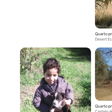
Quarto pr
hil
Desert E
El Khil
Quarto pr
Castelo d