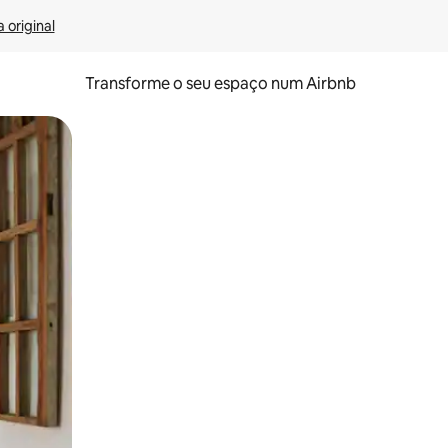
 original
Transforme o seu espaço num Airbnb
tos de toque ou deslize.