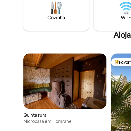
estar qu
para churrascos. Garante o seu conforto
mais 6 pe
e segurança graças ao seu grande
parque de estacionamento e aos
Cozinha
Wi-F
serviços 7/7 do nosso zelador.
Aloj
Favor
Favorito
Quinta rural
Microcasa em Homrane