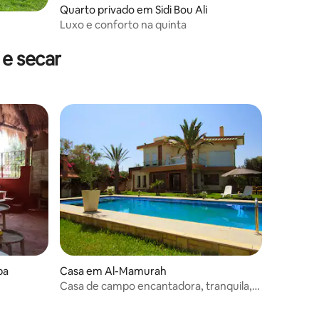
Quarto privado em Sidi Bou Ali
Luxo e conforto na quinta
0avaliações
e secar
ba
Casa em Al-Mamurah
Casa de campo encantadora, tranquila,
eambiente#laTunisie
confortável