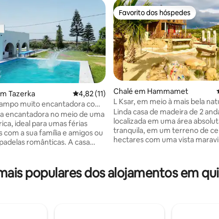
Favorito dos hóspedes
Favorito dos hóspedes
Chalé em Hammamet
em Tazerka
Classificação média de 4,82 em 5 estrelas, 
4,82 (11)
L Ksar, em meio à mais bela na
campo muito encantadora com
Linda casa de madeira de 2 and
e 4,7 em 5 estrelas, 10avaliações
sa encantadora no meio de uma
localizada em uma área absol
ica, ideal para umas férias
tranquila, em um terreno de ce
s com a sua família e amigos ou
hectares com uma vista maravil
padelas românticas. A casa
ideal para um pequeno grupo d
 equipada e contém uma
bem como para um casal ou uma
cina tradicional ("Jebiya").
Ideal para quem procura paz e 
is populares dos alojamentos em qui
0 minutos de carro da praia.
A casa está localizada em um 
de estar sentado à beira da
lago com praia e ilha. A distânci
ebaixo da figueira ou à volta da
praia e o centro da cidade de
nquanto observa a vista
Hammamet é de aproximadam
a da cidade. A casa tem 4
km. Com reserva prévia, podemos fazer
uplos e uma confortável sala de