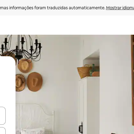
mas informações foram traduzidas automaticamente. 
Mostrar idioma
egue com as teclas de seta para cima e para baixo ou explore com ges