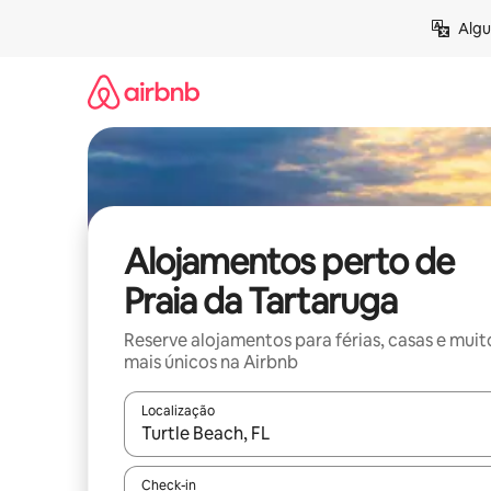
Saltar
Algu
para
o
conteúdo
Alojamentos perto de
Praia da Tartaruga
Reserve alojamentos para férias, casas e muit
mais únicos na Airbnb
Localização
Quando os resultados estiverem disponíveis, nav
Check-in