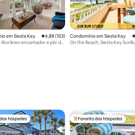
de 5 em 5 estrelas, 169avaliações
io em Siesta Key
Classificação média de 4,88 em 5 estrelas, 10
4,88 (103)
Condomínio em Siesta Key
C
litorâneo encantador e pôr do
On the Beach; Siesta Key SunB
ar o fôlego
 dos hóspedes
Favorito dos hóspedes
 dos hóspedes
Favoritos dos hóspedes mais a