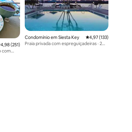
Condomínio em Siesta Key
Classificação média de
4,97 (133)
0avaliações
Praia privada com espreguiçadeiras · 2
lassificação média de 4,98 em 5 estrelas, 251avaliações
4,98 (251)
piscinas e vista para a baía
ro com