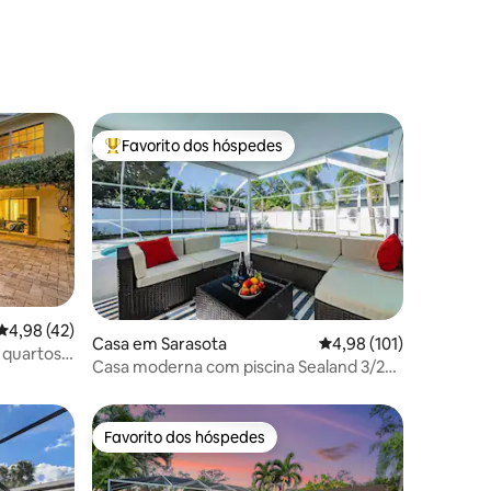
Favorito dos hóspedes
Favoritos dos hóspedes mais apreciados
Classificação média de 4,98 em 5 estrelas, 42avaliações
4,98 (42)
8avaliações
Casa em Sarasota
Classificação média de
4,98 (101)
 quartos e
Casa moderna com piscina Sealand 3/2
perto de Siesta
Favorito dos hóspedes
preciados
Favorito dos hóspedes