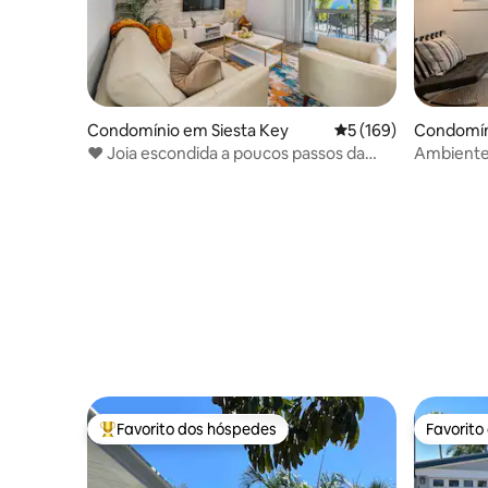
Condomínio em Siesta Key
Classificação média 
5 (169)
Condomín
❤️ Joia escondida a poucos passos da
Ambiente 
praia nº 1 de 🏖 Siesta Key
sol de tir
Favorito dos hóspedes
Favorito
Favoritos dos hóspedes mais apreciados
Favorito