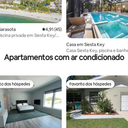
Sarasota
Classificação média de 4,91 em 5 estrelas, 
4,91 (45)
iscina privada em Siesta Key/
 de 5 em 5 estrelas, 12avaliações
Casa em Siesta Key
Casa Siesta Key, piscina e banh
Apartamentos com ar condicionado
hidromassagem, a 1,6 km da pr
ito dos hóspedes
Favorito dos hóspedes
s dos hóspedes mais apreciados
Favorito dos hóspedes