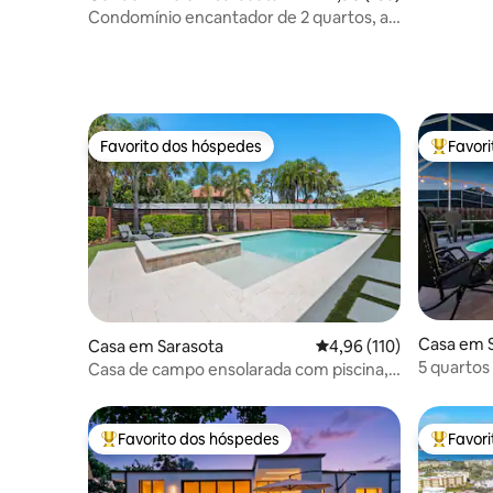
Condomínio encantador de 2 quartos, a 7
minutos da praia de Siesta
Favorito dos hóspedes
Favor
Favorito dos hóspedes
Favorito
Casa em 
Casa em Sarasota
Classificação média de 
4,96 (110)
5 quartos
Casa de campo ensolarada com piscina, a
minutos d
poucos passos da praia
Favorito dos hóspedes
Favor
Favoritos dos hóspedes mais apreciados
Favorito