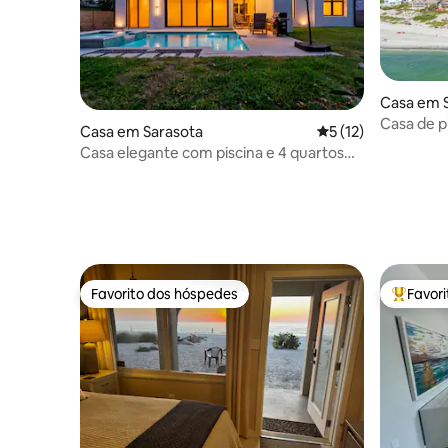
Casa em 
Casa de p
Casa em Sarasota
Classificação média
5 (12)
praia!
Casa elegante com piscina e 4 quartos
perto de Siesta Key, «Palm Noir»
Favorito dos hóspedes
Favor
Favorito dos hóspedes
Favorito