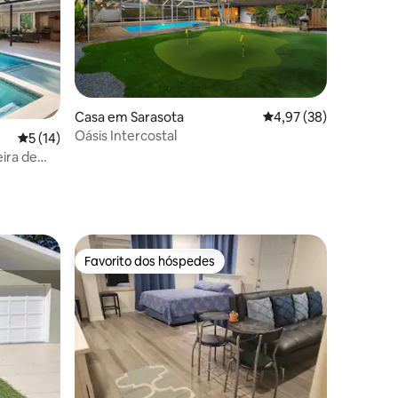
45avaliações
Casa em Sarasota
Classificação média de
4,97 (38)
Oásis Intercostal
Classificação média de 5 em 5 estrelas, 14avaliações
5 (14)
eira de
aia
Favorito dos hóspedes
Favorito dos hóspedes