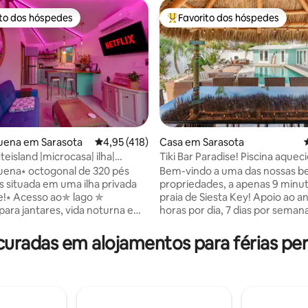
ito dos hóspedes
Favorito dos hóspedes
s dos hóspedes mais apreciados
Favoritos dos hóspedes mais a
de 5 em 5 estrelas, 109avaliações
uena em Sarasota
Classificação média de 4,95 em 5 estrelas, 4
4,95 (418)
Casa em Sarasota
eisland |microcasa| ilha|
Tiki Bar Paradise! Piscina aqueci
| caiaques
de jogos!
ena⭑ octogonal de 320 pés
Bem-vindo a uma das nossas be
 situada em uma ilha privada
propriedades, a apenas 9 minu
 lago ✯
praia de Siesta Key! Apoio ao an
ara jantares, vida noturna e
horas por dia, 7 dias por seman
Cozinha ✯ totalmente
mensagens de IA ou taxas esco
e abastecida ✯ Bicicletas
Linda PISCINA AQUECIDA e Bar 
radas em alojamentos para férias pert
 + caiaques + equipamentos de
Jogue Cornhole, Ring Game ou
gueira no quintal +
Pong em terra firme ou jogue vo
eira ✯ Lounge ao ar livre com
basquetebol ou Beer Pong na pi
edes ✯ Smart TV com Netflix
Leve a competição para dentro 
espuma de✯ memória Wi-Fi
de Jogos para jogar bilhar ou q