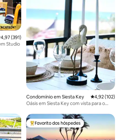
3avaliações
lassificação média de 4,97 em 5 estrelas, 391avaliações
4,97 (391)
um Studio
Condomínio em Siesta Key
Classificação média de
4,92 (102)
Oásis em Siesta Key com vista para o
golfo
Favorito dos hóspedes
preciados
Favoritos dos hóspedes mais apreciados