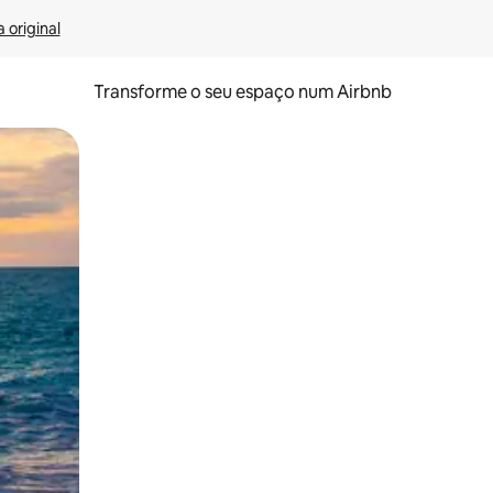
 original
Transforme o seu espaço num Airbnb
tos de toque ou deslize.