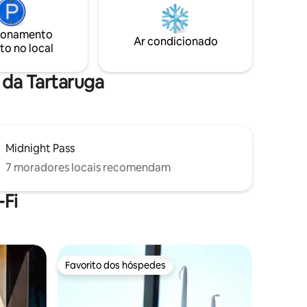
abuleiro
com assentos para 8 pessoas. Nas
dora sala
proximidades há uma fogueira a gás de
ha
ionamento
vidro azul com uma área de estar, "spool"
Ar condicionado
s minutos
to no local
de grandes dimensões (9 pés de
entro de
diâmetro) no chão, espreguiçadeiras e
um grande sofá-cama circular.
a da Tartaruga
Midnight Pass
7 moradores locais recomendam
Fi
Favorito dos hóspedes
preciados
Favorito dos hóspedes