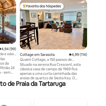
Casa em
Favorito dos hóspedes
Favorit
preciados
Favoritos dos hóspedes mais apreciados
Favorit
Casa inte
Divirta-s
e modern
Quarto c
com um l
cama que
cama quee
Desfrute
cerca co
18avaliações
Classificação média de 4,94 em 5 estrelas, 99avaliações
4,94 (99)
e putting
da e oásis
Cottage em Sarasota
Classificação média de
4,99 (114)
centralme
las
e a praia de No
Quaint Cottage, a 150 passos de
tos da
hidromas
Crescent Beach!
Situado na serena Rua Crescent, esta
fitrião 24
mediante
clássica casa de campo de 1969 fica
a - sem
temporada
apenas a uma curta caminhada das
ndidas.
uma taxa
areias de quartzo de Siesta Key. O
Tiki.
de baixa
o de Praia da Tartaruga
pavimento de tijolos privado de 500 pés
 Water
quadrados e o quintal de pedra fora da
leibol,
tela em lanai são totalmente cercados
scina.
com cozinha externa de aço inoxidável
da Sala
personalizada, com uma grande grelha,
ualquer
geladeira, bar de pedra personalizado