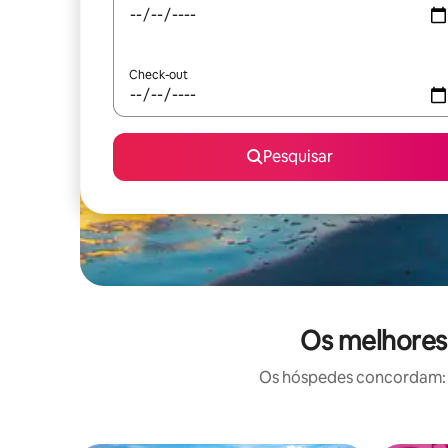
Check-out
Pesquisar
Os melhores 
Os hóspedes concordam: e