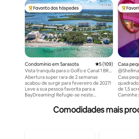
Favorito dos hóspedes
Favor
Favoritos dos hóspedes mais apreciados
Favorito
Condomínio em Sarasota
Classificação média 
5 (109)
Casa peq
Vista tranquila para o Golfo e Canal 1 BR
@Shellmat
-2 Supyaks-Htd Pool
bicicletas
Abertura super rara de 2 semanas
Casa pequ
acabou de surgir para fevereiro de 2027!
quadrados
Leve a sua pessoa favorita para a
de 1,5 acre!⭑ Acesso ao✯
BayDreaming! Refugie-se neste
Caminhe p
tranquilo apartamento de 1 quarto/1 casa
compras 
de banho e 1 lavabo, a apenas 8 minutos
equipada 
Comodidades mais procu
a pé de Turtle Beach. Perfeito para
gratuitas
casais, oferece um terraço privado com
praia ✯ Fo
vista para o canal e para o Golfo, uma
churrasqu
piscina aquecida para nadar ao pôr do sol,
telas e r
dois supyaks e uma luxuosa cama king-
Cama de 