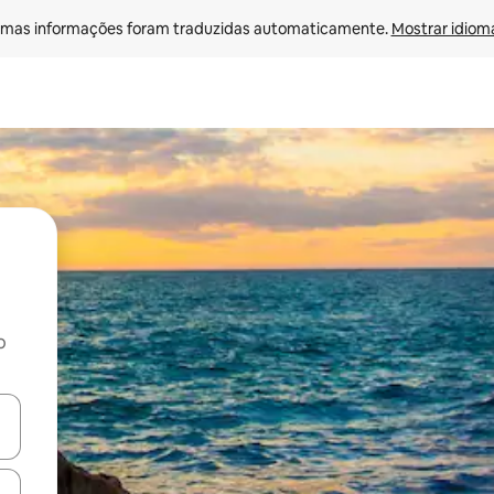
mas informações foram traduzidas automaticamente. 
Mostrar idioma
o
egue com as teclas de seta para cima e para baixo ou explore com ges