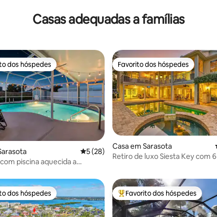
Casas adequadas a famílias
ito dos hóspedes
Favorito dos hóspedes
s dos hóspedes mais apreciados
Favorito dos hóspedes
Casa em Sarasota
Sarasota
Classificação média de 5 em 5 estrelas, 2
5 (28)
4,96 em 5 estrelas, 110avaliações
Retiro de luxo Siesta Key com 6
 com piscina aquecida a
piscina
a praia de Siesta
ito dos hóspedes
Favorito dos hóspedes
s dos hóspedes mais apreciados
Favoritos dos hóspedes mais a