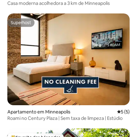
Casa moderna acolhedora a 3 km de Minneapolis
Superhost
Superhost
Apartamento em Minneapolis
Classific
5 (5)
Roami no Century Plaza | Sem taxa de limpeza | Estúdio