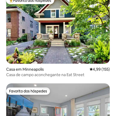
Favorito dos hóspedes
Favoritos dos hóspedes mais apreciados
Casa em Minneapolis
Classificação 
4,99 (155)
Casa de campo aconchegante na Eat Street
Favorito dos hóspedes
Favorito dos hóspedes