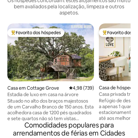
Os hóspedes concordam: estes alojamentos são muito
bem avaliados pela localização, limpeza e outros
aspetos.
Favorito dos hóspedes
Favorito dos h
Favoritos dos hóspedes mais apreciados
Favoritos dos hó
Casa de hóspedes
Casa em Cottage Grove
Classificação média de 4,98 em 5
4,98 (739)
eapolis
Casa privada trop
Estadia de luxo em casa na árvore
Uptown
Refúgio de design
Situado no alto dos braços majestosos
a apenas 1 quarte
de um Carvalho Branco de 150 anos. Esta
estacionamento f
acolhedora casa de 1200 pés quadrados
até aos melhores l
e sete quartos não só tem vistas
Comodidades populares para
Wrecktangle Pizza
deslumbrantes, mas também tem
Arcade ou o Lago 
surpresas encantadoras e deliciosas
arrendamentos de férias em Cidades
um quarto Queen 
dignas de um conto de fadas. Suba 40