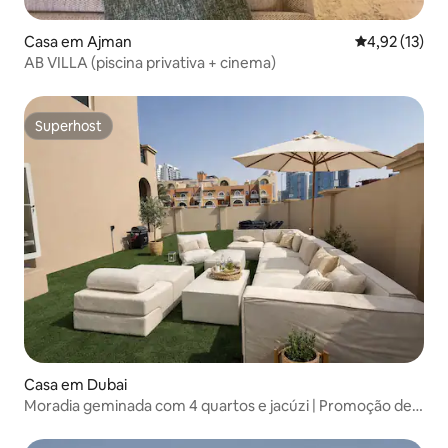
Casa em Ajman
Classificação
4,92 (13)
AB VILLA (piscina privativa + cinema)
Superhost
Superhost
Casa em Dubai
Moradia geminada com 4 quartos e jacúzi | Promoção de
verão | Capacidade para 14 hóspedes