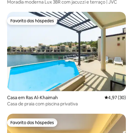
Moradia moderna Lux 3BR com jacuzzi e terraço | JVC
Favorito dos hóspedes
Favorito dos hóspedes
Casa em Ras Al-Khaimah
Classificação
4,97 (30)
Casa de praia com piscina privativa
Favorito dos hóspedes
Favorito dos hóspedes