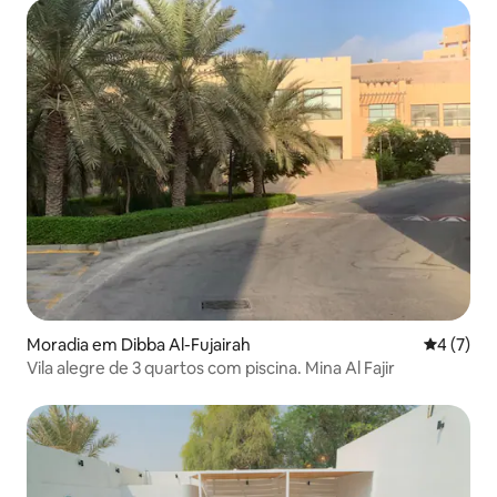
Moradia em Dibba Al-Fujairah
Classific
4 (7)
Vila alegre de 3 quartos com piscina. Mina Al Fajir