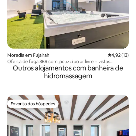
Moradia em Fujairah
Classificação
4,92 (13)
Oferta de fuga 3BR com jacuzzi ao ar livre + vistas
Outros alojamentos com banheira de
panorâmicas
hidromassagem
Favorito dos hóspedes
Favorito dos hóspedes