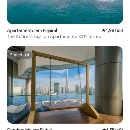
Apartamento em Fujairah
Classificação 
4,98 (65)
The Address Fujairah Apartamento 3011 Térreo
Superhost
Superhost
Condomínio em Dubai
Classificação
4,55 (40)