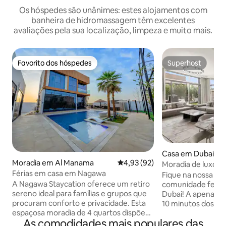
Os hóspedes são unânimes: estes alojamentos com
banheira de hidromassagem têm excelentes
avaliações pela sua localização, limpeza e muito mais.
Favorito dos hóspedes
Superhost
Favorito dos hóspedes
Superhost
Casa em Dubai
Moradia em Al Manama
Classificação média de 4,93 em 
4,93 (92)
Moradia de luxo co
Férias em casa em Nagawa
zona de churrasc
Fique na nossa M
A Nagawa Staycation oferece um retiro
comunidade fechada
sereno ideal para famílias e grupos que
Dubai! A apenas 5 minutos do metro, a
procuram conforto e privacidade. Esta
10 minutos dos cen
espaçosa moradia de 4 quartos dispõe
minutos da Marina
As comodidades mais populares das
de uma piscina privada, banheira de
Jumeirah. A unidade de 350 m² possui 4