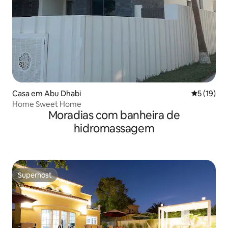
Casa em Abu Dhabi
Classifica
5 (19)
Home Sweet Home
Moradias com banheira de
hidromassagem
Superhost
Superhost