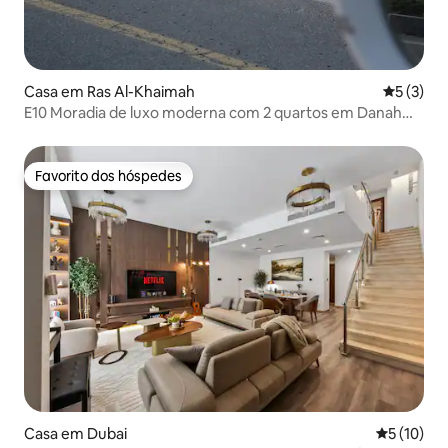
Casa em Ras Al-Khaimah
Classific
5 (3)
E10 Moradia de luxo moderna com 2 quartos em Danah
Bay
Favorito dos hóspedes
Favorito dos hóspedes
Casa em Dubai
Classifica
5 (10)