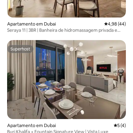
Apartamento em Dubai
Classificação 
4,98 (44)
Seraya 11 | 3BR | Banheira de hidromassagem privada e
sauna infravermelha
Superhost
Superhost
Apartamento em Dubai
Classific
5 (4)
Burj Khalifa + Fountain Signature View | Vista Luxe