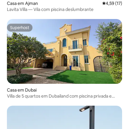
Casa em Ajman
Classificação
4,59 (17)
Lavita Villa — Vila com piscina deslumbrante
Superhost
Superhost
Casa em Dubai
Villa de 5 quartos em Dubailand com piscina privada e
jardim