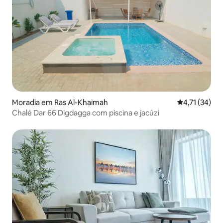
Moradia em Ras Al-Khaimah
Classificação
4,71 (34)
Chalé Dar 66 Digdagga com piscina e jacúzi